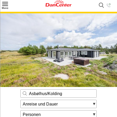
×
Menü
Suchen
Urlaubsziele
Weitere Urlaubsziele
Angebote
Inspiration
Kontakt
Gut zu wissen
Login
Asbølhus/Kolding
Anreise und Dauer
Personen