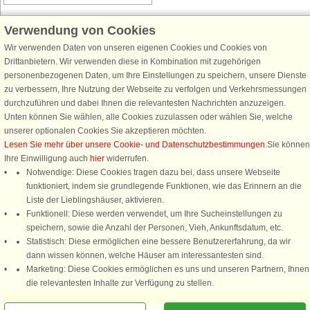
Verwendung von Cookies
Wir verwenden Daten von unseren eigenen Cookies und Cookies von
Schließen Sie sich 100.000 Ferienhaus-Fans an
Drittanbietern. Wir verwenden diese in Kombination mit zugehörigen
personenbezogenen Daten, um Ihre Einstellungen zu speichern, unsere Dienste
Erhalten Sie einen
Willkommensgutschein von 25 €
für Ihren nächsten
zu verbessern, Ihre Nutzung der Webseite zu verfolgen und Verkehrsmessungen
Ferienhausurlaub - melden Sie sich einfach für den DanCenter Newsletter
durchzuführen und dabei Ihnen die relevantesten Nachrichten anzuzeigen.
an. Verpassen Sie nie wieder exklusive Angebote, Gewinnspiele und
Unten können Sie wählen, alle Cookies zuzulassen oder wählen Sie, welche
Urlaubstipps!
unserer optionalen Cookies Sie akzeptieren möchten.
Lesen Sie mehr über unsere Cookie- und Datenschutzbestimmungen
.Sie können
Ihre Einwilligung auch
hier
widerrufen.
Notwendige: Diese Cookies tragen dazu bei, dass unsere Webseite
funktioniert, indem sie grundlegende Funktionen, wie das Erinnern an die
Newsletter abonnieren
Liste der Lieblingshäuser, aktivieren.
Funktionell: Diese werden verwendet, um Ihre Sucheinstellungen zu
speichern, sowie die Anzahl der Personen, Vieh, Ankunftsdatum, etc.
Statistisch: Diese ermöglichen eine bessere Benutzererfahrung, da wir
dann wissen können, welche Häuser am interessantesten sind.
Folgen Sie uns:
Marketing: Diese Cookies ermöglichen es uns und unseren Partnern, Ihnen
Rufen Sie an, um zu buchen
die relevantesten Inhalte zur Verfügung zu stellen.
DanCenter Kundenbewertung
4,1 von 5