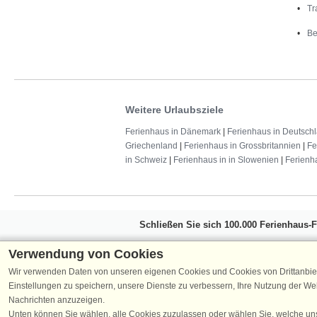
Tr
Be
Weitere Urlaubsziele
Ferienhaus in Dänemark
|
Ferienhaus in Deutsch
Griechenland
|
Ferienhaus in Grossbritannien
|
Fe
in Schweiz
|
Ferienhaus in in Slowenien
|
Ferienh
Schließen Sie sich 100.000 Ferienhaus-
Erhalten Sie einen
Willkommensgutschein vo
Verwendung von Cookies
Ferienhausurlaub - melden Sie sich einfach f
Wir verwenden Daten von unseren eigenen Cookies und Cookies von Drittanbie
Verpassen Sie nie wieder exklusive Angebote
Einstellungen zu speichern, unsere Dienste zu verbessern, Ihre Nutzung der W
Nachrichten anzuzeigen.
Unten können Sie wählen, alle Cookies zuzulassen oder wählen Sie, welche un