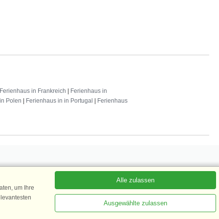
Ferienhaus in Frankreich
|
Ferienhaus in
in Polen
|
Ferienhaus in in Portugal
|
Ferienhaus
Alle zulassen
 abonnieren
ten, um Ihre
elevantesten
Ausgewählte zulassen