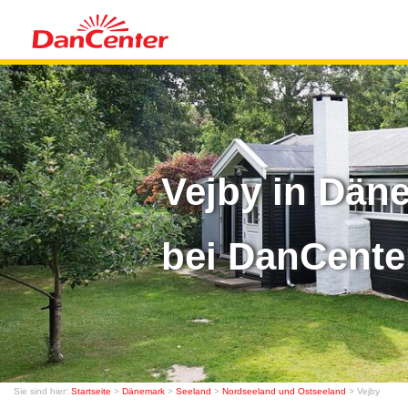
Vejby in Dän
bei DanCente
Sie sind hier:
Startseite
>
Dänemark
>
Seeland
>
Nordseeland und Ostseeland
> Vejby