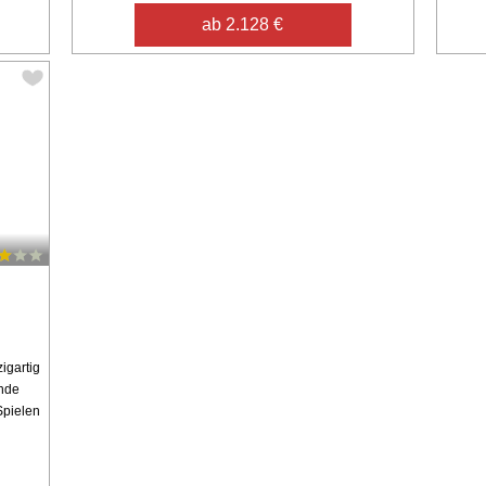
ab 2.128 €
igartig
ende
Spielen