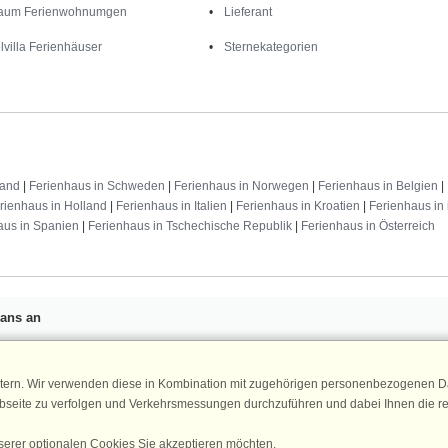
aum Ferienwohnumgen
Lieferant
lvilla Ferienhäuser
Sternekategorien
land
|
Ferienhaus in Schweden
|
Ferienhaus in Norwegen
|
Ferienhaus in Belgien
|
rienhaus in Holland
|
Ferienhaus in Italien
|
Ferienhaus in Kroatien
|
Ferienhaus in 
aus in Spanien
|
Ferienhaus in Tschechische Republik
|
Ferienhaus in Österreich
Fans an
n 25 €
für Ihren nächsten
ür den DanCenter Newsletter an.
Newsletter
tern. Wir verwenden diese in Kombination mit zugehörigen personenbezogenen Da
, Gewinnspiele und Urlaubstipps!
ebseite zu verfolgen und Verkehrsmessungen durchzuführen und dabei Ihnen die r
serer optionalen Cookies Sie akzeptieren möchten.