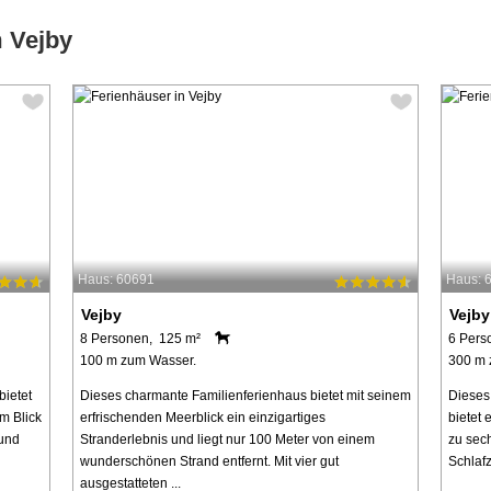
m Vejby
Haus: 60691
Haus: 
Vejby
Vejby
8 Personen, 125 m²
6 Pers
100 m zum Wasser.
300 m 
ietet
Dieses charmante Familienferienhaus bietet mit seinem
Dieses
m Blick
erfrischenden Meerblick ein einzigartiges
bietet
 und
Stranderlebnis und liegt nur 100 Meter von einem
zu sech
wunderschönen Strand entfernt. Mit vier gut
Schlafz
ausgestatteten ...