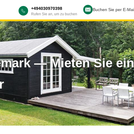
+494030970398
Buchen Sie per E-Mai
Rufen Sie an, um zu buchen
emark — Mieten Sie ei
r