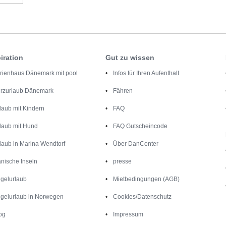
iration
Gut zu wissen
rienhaus Dänemark mit pool
Infos für Ihren Aufenthalt
rzurlaub Dänemark
Fähren
laub mit Kindern
FAQ
laub mit Hund
FAQ Gutscheincode
laub in Marina Wendtorf
Über DanCenter
nische Inseln
presse
gelurlaub
Mietbedingungen (AGB)
gelurlaub in Norwegen
Cookies/Datenschutz
og
Impressum