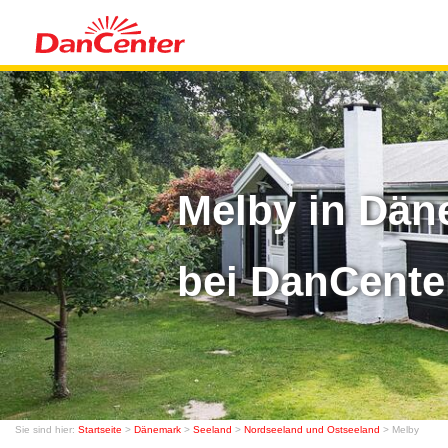
Melby in Dän
bei DanCente
Sie sind hier:
Startseite
>
Dänemark
>
Seeland
>
Nordseeland und Ostseeland
> Melby