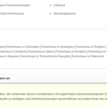
aum Ferienwohnumgen
Lieferant
lvilla Ferienhäuser
Sternekategorien
land
|
Ferienhaus in Schweden
|
Ferienhaus in Norwegen
|
Ferienhaus in Belgien
|
rienhaus in Holland
|
Ferienhaus in Italien
|
Ferienhaus in Kroatien
|
Ferienhaus in 
aus in Spanien
|
Ferienhaus in Tschechische Republik
|
Ferienhaus in Österreich
Fans an
n 25 €
für Ihren nächsten
ür den DanCenter Newsletter an.
Newsletter
tern. Wir verwenden diese in Kombination mit zugehörigen personenbezogenen Da
, Gewinnspiele und Urlaubstipps!
ebseite zu verfolgen und Verkehrsmessungen durchzuführen und dabei Ihnen die r