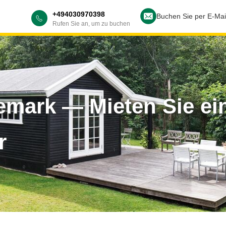
+494030970398
Buchen Sie per E-Mai
Rufen Sie an, um zu buchen
emark — Mieten Sie ei
r