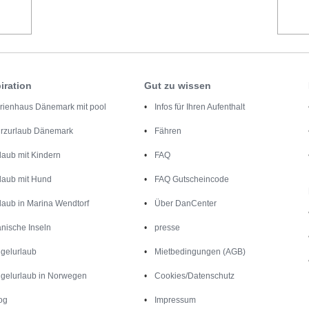
iration
Gut zu wissen
rienhaus Dänemark mit pool
Infos für Ihren Aufenthalt
rzurlaub Dänemark
Fähren
laub mit Kindern
FAQ
laub mit Hund
FAQ Gutscheincode
laub in Marina Wendtorf
Über DanCenter
nische Inseln
presse
gelurlaub
Mietbedingungen (AGB)
gelurlaub in Norwegen
Cookies/Datenschutz
og
Impressum