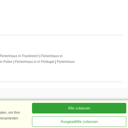
Ferienhaus in Frankreich
|
Ferienhaus in
in Polen
|
Ferienhaus in in Portugal
|
Ferienhaus
Alle zulassen
 abonnieren
ten, um Ihre
elevantesten
Ausgewählte zulassen