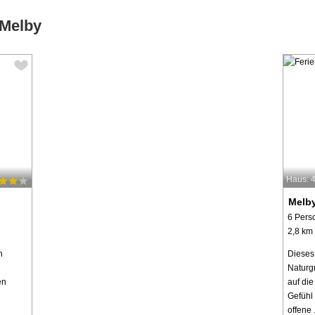
 Melby
Haus: 
Melb
6 Pers
2,8 km
n
Dieses
Naturg
en
auf die
Gefühl
offene .