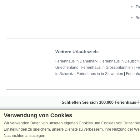
Tr
Be
Weitere Urlaubsziele
Ferienhaus in Dänemark
|
Ferienhaus in Deutsch
Griechenland
|
Ferienhaus in Grossbritannien
|
Fe
in Schweiz
|
Ferienhaus in in Slowenien
|
Ferienh
Schließen Sie sich 100.000 Ferienhaus-
Erhalten Sie einen
Willkommensgutschein vo
Verwendung von Cookies
Ferienhausurlaub - melden Sie sich einfach f
Wir verwenden Daten von unseren eigenen Cookies und Cookies von Drittanbie
Verpassen Sie nie wieder exklusive Angebote
Einstellungen zu speichern, unsere Dienste zu verbessern, Ihre Nutzung der W
Nachrichten anzuzeigen.