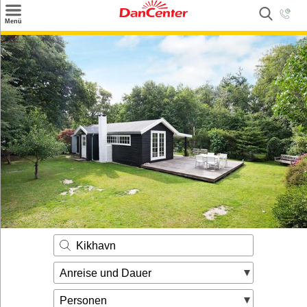
×
Menü
Suchen
Urlaubsziele
Weitere Urlaubsziele
Angebote
Inspiration
Kontakt
Gut zu wissen
Login
Kikhavn
Anreise und Dauer
Personen