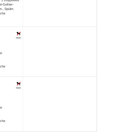
 1 Doppelbett
l-Gefrier-
m., Spülm.
sche
nein
,
l-
,
sche
nein
,
l-
,
sche