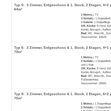
Typ 5: 3 Zimmer, Erdgeschoss & 1. Stock, 2 Etagen,
4+2 
64m²
1 Wohnz.:
TV
2 Schlafz.:
1 Doppelbett,
1 Galerie:
1 Doppelliege
Off. Küche:
E-Herd, Küh
Kombi, Abzugsh., Kaffee
Bad:
WC, Waschb., Du
Hausnummer: 44629
Typ 6: 3 Zimmer, Erdgeschoss & 1. Stock, 2 Etagen,
4+1 
70m²
1 Wohnz.:
TV
2 Schlafz.:
1 Doppelbett,
und 1 Koje
Off. Küche:
E-Herd, Küh
Kombi, Abzugsh., Kaffee
Bad:
WC, Waschb., Dus
Fußbodenheiz.
Hausnummer: 09583
Typ 8: 3 Zimmer, Erdgeschoss & 1. Stock, 2 Etagen,
6+2 
70m²
1 Wohnz.:
1 Doppelliege
2 Schlafz.:
1 Doppelbett,