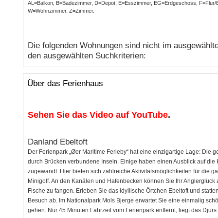
AL=Balkon, B=Badezimmer, D=Depot, E=Esszimmer, EG=Erdgeschoss, F=Flur/E
W=Wohnzimmer, Z=Zimmer.
Die folgenden Wohnungen sind nicht im ausgewählte
den ausgewählten Suchkriterien:
Über das Ferienhaus
Sehen Sie das Video auf YouTube
.
Danland Ebeltoft
Der Ferienpark „Øer Maritime Ferieby“ hat eine einzigartige Lage: Die 
durch Brücken verbundene Inseln. Einige haben einen Ausblick auf die
zugewandt. Hier bieten sich zahlreiche Aktivitätsmöglichkeiten für die g
Minigolf. An den Kanälen und Hafenbecken können Sie Ihr Anglerglück a
Fische zu fangen. Erleben Sie das idyllische Örtchen Ebeltoft und stat
Besuch ab. Im Nationalpark Mols Bjerge erwartet Sie eine einmalig schö
gehen. Nur 45 Minuten Fahrzeit vom Ferienpark entfernt, liegt das Djur