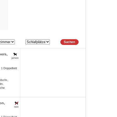
Suchen
pers
,
ja/nein
 1 Doppelbett
lschr.,
lm.
sche
on,
nein