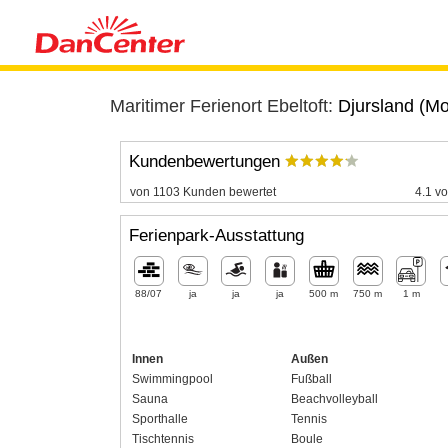
Maritimer Ferienort Ebeltoft:
Djursland (Mo
Kundenbewertungen
von 1103 Kunden bewertet
4.1 vo
Ferienpark-Ausstattung
88/07
ja
ja
ja
500 m
750 m
1 m
Innen
Außen
Swimmingpool
Fußball
Sauna
Beachvolleyball
Sporthalle
Tennis
Tischtennis
Boule