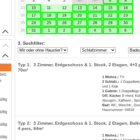
32
3
4
5
6
7
8
9
33
10
11
12
13
14
15
16
34
17
18
19
20
21
22
23
35
24
25
26
27
28
29
30
36
31
1
2
3
4
5
6
3. Suchfilter:
Typ 1: 3 Zimmer, Erdgeschoss & 1. Stock, 2 Etagen,
4+3 
70m²
aben,
1 Wohnz.:
TV
e
2 Schlafz.:
1 Doppelbett,
und 1 Koje
1 Galerie:
1 Doppelliege
Off. Küche:
E-Herd, Küh
ültig
Abzugsh., Kaffeem., Spü
Bad:
WC, Waschb., Du
Hausnummer: 04818
ültig
Typ 2: 3 Zimmer, Erdgeschoss & 1. Stock, 2 Etagen, Balk
ültig
4 pers
, 64m²
1 Wohnz.:
TV
ültig