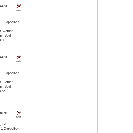
pers
,
nein
 1 Doppelbett
l-Gefrier-
m., Spülm.
sche
pers
,
nein
 1 Doppelbett
l-Gefrier-
m., Spülm.
che,
pers
,
nein
, TV
 1 Doppelbett