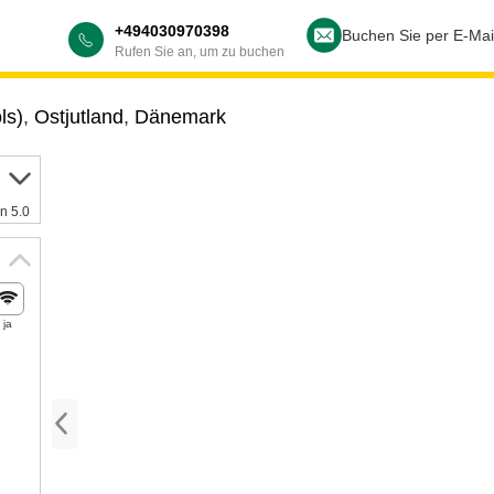
+494030970398
Buchen Sie per E-Mai
Rufen Sie an, um zu buchen
ls)
,
Ostjutland
,
Dänemark
n 5.0
ja