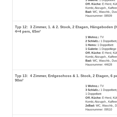
1 Galerie:
1 Doppelbett
Off. Küche:
E-Herd, Küh
Kombi, Abzugsh., Kaffee
Bad:
WC, Waschb., Du
Hausnummer: 08509
Typ 12: 3 Zimmer, 1. & 2. Stock, 2 Etagen, Hängeboden (
4+4 pers
, 65m²
1 Wohnz.:
TV
2 Schlafz.:
1 Doppelbett,
1 Hems:
1 Doppelbett
1 Galerie:
1 Doppelliege
Off. Küche:
E-Herd, Küh
Kombi, Abzugsh., Kaffee
Bad:
WC, Waschb., Du
Hausnummer: 44628
Typ 13: 4 Zimmer, Erdgeschoss & 1. Stock, 2 Etagen,
6 p
90m²
1 Wohnz.:
TV
3 Schlafz.:
1 Doppelbett,
1 Doppelbett
Off. Küche:
E-Herd, Küh
Kombi, Abzugsh., Kaffee
2xBad:
WC, Waschb., 
Hausnummer: 09510