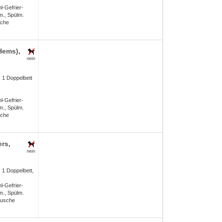
l-Gefrier-
m., Spülm.
sche
Hems),
nein
 1 Doppelbett
l-Gefrier-
m., Spülm.
sche
ers
,
nein
 1 Doppelbett,
l-Gefrier-
m., Spülm.
Dusche