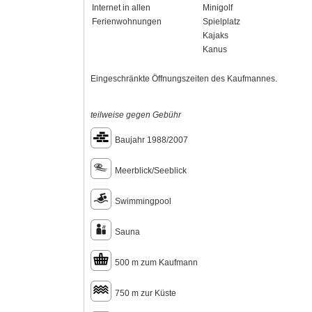
Internet in allen
Minigolf
Ferienwohnungen
Spielplatz
Kajaks
Kanus
Eingeschränkte Öffnungszeiten des Kaufmannes.
teilweise gegen Gebühr
Baujahr 1988/2007
Meerblick/Seeblick
Swimmingpool
Sauna
500 m zum Kaufmann
750 m zur Küste