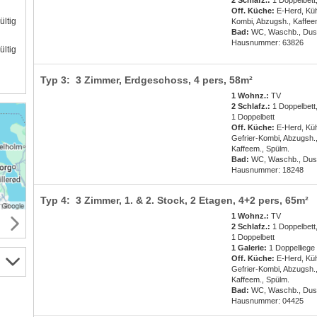
2 Schlafz.:
1 Doppelbett,
Off. Küche:
E-Herd, Küh
ültig
Kombi, Abzugsh., Kaffee
Bad:
WC, Waschb., Du
Hausnummer: 63826
ültig
Typ 3: 3 Zimmer, Erdgeschoss,
4 pers
, 58m²
1 Wohnz.:
TV
2 Schlafz.:
1 Doppelbett
1 Doppelbett
Off. Küche:
E-Herd, Küh
Gefrier-Kombi, Abzugsh.
Kaffeem., Spülm.
Bad:
WC, Waschb., Du
Hausnummer: 18248
Typ 4: 3 Zimmer, 1. & 2. Stock, 2 Etagen,
4+2 pers
, 65m²
1 Wohnz.:
TV
2 Schlafz.:
1 Doppelbett
1 Doppelbett
1 Galerie:
1 Doppelliege
Off. Küche:
E-Herd, Küh
Gefrier-Kombi, Abzugsh.
Kaffeem., Spülm.
Bad:
WC, Waschb., Du
Hausnummer: 04425