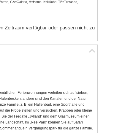
ntree, GA=Galerie, H=Hems, K=Küche, TE=Terrasse,
n Zeitraum verfügbar oder passen nicht zu
gemütlichen Ferienwohnungen verteilen sich auf sieben,
 Hafenbecken; andere sind den Kanälen und der Natur
anze Familie, z. B. ein Hallenbad, eine Sporthalle und
uf die Probe stellen und versuchen, Krabben oder kleine
ten Sie der Fregatte „Jylland“ und dem Glasmuseum einen
ne Landschaft. Im „Ree Park“ können Sie auf Safari
s Sommerland, ein Vergnügungspark für die ganze Familie.