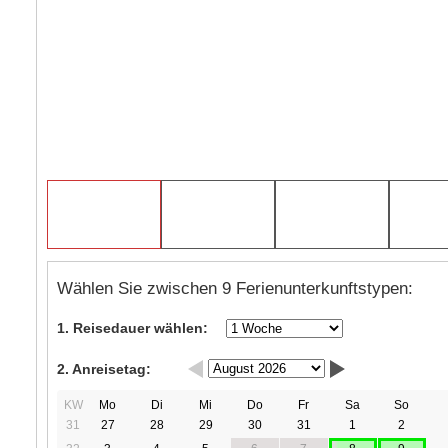
Wählen Sie zwischen 9 Ferienunterkunftstypen:
1. Reisedauer wählen:
2. Anreisetag:
KW
Mo
Di
Mi
Do
Fr
Sa
So
31
27
28
29
30
31
1
2