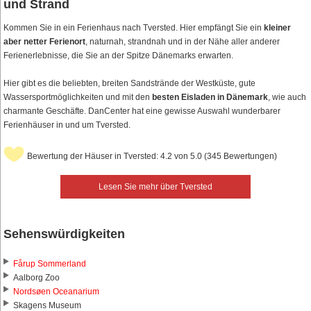
und Strand
Kommen Sie in ein Ferienhaus nach Tversted. Hier empfängt Sie ein
kleiner
aber netter Ferienort
, naturnah, strandnah und in der Nähe aller anderer
Ferienerlebnisse, die Sie an der Spitze Dänemarks erwarten.
Hier gibt es die beliebten, breiten Sandstrände der Westküste, gute
Wassersportmöglichkeiten und mit den
besten Eisladen in Dänemark
, wie auch
charmante Geschäfte. DanCenter hat eine gewisse Auswahl wunderbarer
Ferienhäuser in und um Tversted.
Bewertung der Häuser in Tversted: 4.2 von 5.0 (345 Bewertungen)
Lesen Sie mehr über Tversted
Sehenswürdigkeiten
Fårup Sommerland
Aalborg Zoo
Nordsøen Oceanarium
Skagens Museum