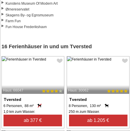
Kunstens Museum Of Modern Art
Ørnereservatet
Skagens By- og Egnsmuseum
Farm Fun
Fun House Frederikshavn
16 Ferienhäuser in und um Tversted
Haus: 66047
Haus: 30062
Tversted
Tversted
6 Personen, 88 m²
8 Personen, 130 m²
1,0 km zum Wasser.
250 m zum Wasser.
ab 377 €
ab 1.205 €