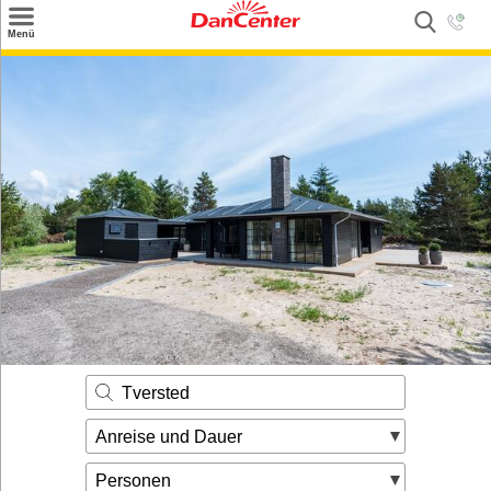
×
Menü
Suchen
Urlaubsziele
Weitere Urlaubsziele
Angebote
Inspiration
Kontakt
Gut zu wissen
Login
Tversted
Anreise und Dauer
Personen