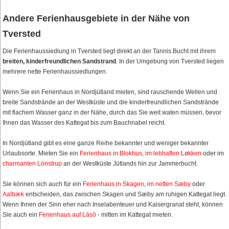
Andere Ferienhausgebiete in der Nähe von
Tversted
Die Ferienhaussiedlung in Tversted liegt direkt an der Tannis Bucht mit ihrem
breiten, kinderfreundlichen Sandstrand
. In der Umgebung von Tversted liegen
mehrere nette Ferienhaussiedlungen.
Wenn Sie ein Ferienhaus in Nordjütland mieten, sind rauschende Wellen und
breite Sandstrände an der Westküste und die kinderfreundlichen Sandstrände
mit flachem Wasser ganz in der Nähe, durch das Sie weit waten müssen, bevor
Ihnen das Wasser des Kattegat bis zum Bauchnabel reicht.
In Nordjütland gibt es eine ganze Reihe bekannter und weniger bekannter
Urlaubsorte. Mieten Sie ein
Ferienhaus in Blokhus
,
im lebhaften Løkken
oder im
charmanten Lönstrup
an der Westküste Jütlands hin zur Jammerbucht.
Sie können sich auch für ein
Ferienhaus in Skagen
,
im netten Sæby
oder
Aalbæk
entscheiden, das zwischen Skagen und Sæby am ruhigen Kattegat liegt.
Wenn Ihnen der Sinn eher nach Inselabenteuer und Kaisergranat steht, können
Sie auch ein
Ferienhaus auf Läsö
- mitten im Kattegat mieten.