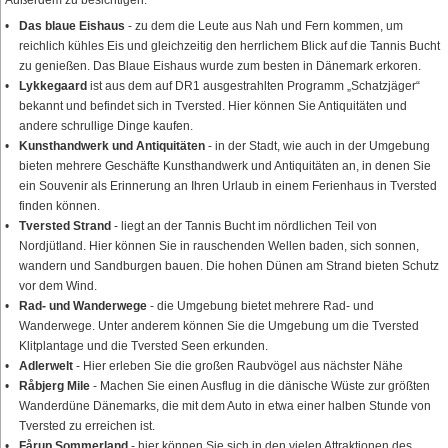
Außerdem zu besichtigen:
Das blaue Eishaus
- zu dem die Leute aus Nah und Fern kommen, um
reichlich kühles Eis und gleichzeitig den herrlichem Blick auf die Tannis Bucht
zu genießen. Das Blaue Eishaus wurde zum besten in Dänemark erkoren.
Lykkegaard
ist aus dem auf DR1 ausgestrahlten Programm „Schatzjäger“
bekannt und befindet sich in Tversted. Hier können Sie Antiquitäten und
andere schrullige Dinge kaufen.
Kunsthandwerk und Antiquitäten
- in der Stadt, wie auch in der Umgebung
bieten mehrere Geschäfte Kunsthandwerk und Antiquitäten an, in denen Sie
ein Souvenir als Erinnerung an Ihren Urlaub in einem Ferienhaus in Tversted
finden können.
Tversted Strand
- liegt an der Tannis Bucht im nördlichen Teil von
Nordjütland. Hier können Sie in rauschenden Wellen baden, sich sonnen,
wandern und Sandburgen bauen. Die hohen Dünen am Strand bieten Schutz
vor dem Wind.
Rad- und Wanderwege
- die Umgebung bietet mehrere Rad- und
Wanderwege. Unter anderem können Sie die Umgebung um die Tversted
Klitplantage und die Tversted Seen erkunden.
Adlerwelt
- Hier erleben Sie die großen Raubvögel aus nächster Nähe
Råbjerg Mile
- Machen Sie einen Ausflug in die dänische Wüste zur größten
Wanderdüne Dänemarks, die mit dem Auto in etwa einer halben Stunde von
Tversted zu erreichen ist.
Fårup Sommerland
- hier können Sie sich in den vielen Attraktionen des