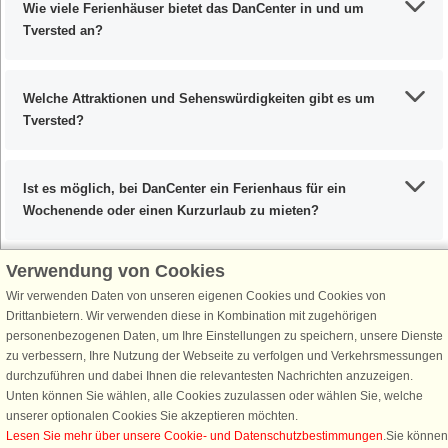
Wie viele Ferienhäuser bietet das DanCenter in und um
Tversted an?
Welche Attraktionen und Sehenswürdigkeiten gibt es um
Tversted?
Ist es möglich, bei DanCenter ein Ferienhaus für ein
Wochenende oder einen Kurzurlaub zu mieten?
Verwendung von Cookies
Wir verwenden Daten von unseren eigenen Cookies und Cookies von
Schließen Sie sich 100.000 Ferienhaus-Fans an
Drittanbietern. Wir verwenden diese in Kombination mit zugehörigen
personenbezogenen Daten, um Ihre Einstellungen zu speichern, unsere Dienste
Erhalten Sie einen
Willkommensgutschein von 25 €
für Ihren nächsten
zu verbessern, Ihre Nutzung der Webseite zu verfolgen und Verkehrsmessungen
Ferienhausurlaub - melden Sie sich einfach für den DanCenter Newsletter
durchzuführen und dabei Ihnen die relevantesten Nachrichten anzuzeigen.
an. Verpassen Sie nie wieder exklusive Angebote, Gewinnspiele und
Unten können Sie wählen, alle Cookies zuzulassen oder wählen Sie, welche
Urlaubstipps!
unserer optionalen Cookies Sie akzeptieren möchten.
Lesen Sie mehr über unsere Cookie- und Datenschutzbestimmungen
.Sie können