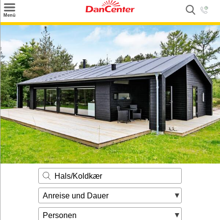
×
Menü
Suchen
Urlaubsziele
Weitere Urlaubsziele
Angebote
Inspiration
Kontakt
Gut zu wissen
Login
Hals/Koldkær
Anreise und Dauer
Personen