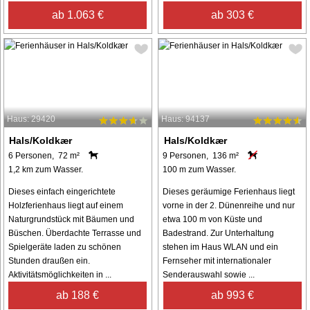
ab 1.063 €
ab 303 €
Haus: 29420
Haus: 94137
Hals/Koldkær
Hals/Koldkær
6 Personen, 72 m²
9 Personen, 136 m²
1,2 km zum Wasser.
100 m zum Wasser.
Dieses einfach eingerichtete
Dieses geräumige Ferienhaus liegt
Holzferienhaus liegt auf einem
vorne in der 2. Dünenreihe und nur
Naturgrundstück mit Bäumen und
etwa 100 m von Küste und
Büschen. Überdachte Terrasse und
Badestrand. Zur Unterhaltung
Spielgeräte laden zu schönen
stehen im Haus WLAN und ein
Stunden draußen ein.
Fernseher mit internationaler
Aktivitätsmöglichkeiten in ...
Senderauswahl sowie ...
ab 188 €
ab 993 €