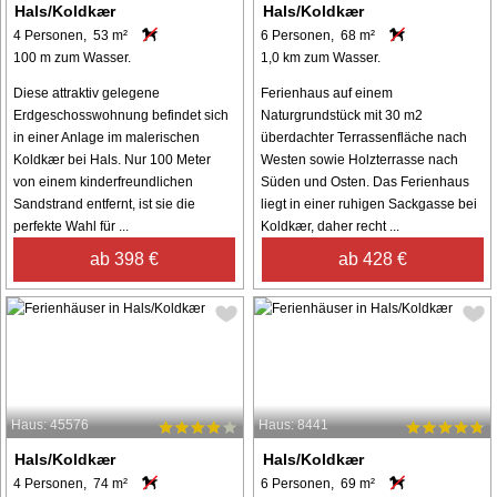
Hals/Koldkær
Hals/Koldkær
4 Personen, 53 m²
6 Personen, 68 m²
100 m zum Wasser.
1,0 km zum Wasser.
Diese attraktiv gelegene
Ferienhaus auf einem
Erdgeschosswohnung befindet sich
Naturgrundstück mit 30 m2
in einer Anlage im malerischen
überdachter Terrassenfläche nach
Koldkær bei Hals. Nur 100 Meter
Westen sowie Holzterrasse nach
von einem kinderfreundlichen
Süden und Osten. Das Ferienhaus
Sandstrand entfernt, ist sie die
liegt in einer ruhigen Sackgasse bei
perfekte Wahl für ...
Koldkær, daher recht ...
ab 398 €
ab 428 €
Haus: 45576
Haus: 8441
Hals/Koldkær
Hals/Koldkær
4 Personen, 74 m²
6 Personen, 69 m²