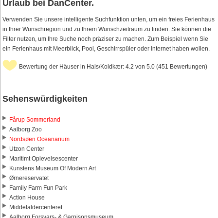
Urlaub bei DanCenter.
Verwenden Sie unsere intelligente Suchfunktion unten, um ein freies Ferienhaus
in Ihrer Wunschregion und zu Ihrem Wunschzeitraum zu finden. Sie können die
Filter nutzen, um Ihre Suche noch präziser zu machen. Zum Beispiel wenn Sie
ein Ferienhaus mit Meerblick, Pool, Geschirrspüler oder Internet haben wollen.
Bewertung der Häuser in Hals/Koldkær: 4.2 von 5.0 (451 Bewertungen)
Sehenswürdigkeiten
Fårup Sommerland
Aalborg Zoo
Nordsøen Oceanarium
Utzon Center
Maritimt Oplevelsescenter
Kunstens Museum Of Modern Art
Ørnereservatet
Family Farm Fun Park
Action House
Middelaldercenteret
Aalborg Forsvars- & Garnisonsmuseum