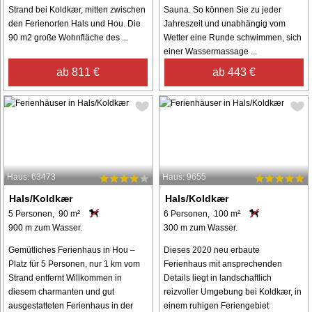
Strand bei Koldkær, mitten zwischen
Sauna. So können Sie zu jeder
den Ferienorten Hals und Hou. Die
Jahreszeit und unabhängig vom
90 m2 große Wohnfläche des ...
Wetter eine Runde schwimmen, sich
einer Wassermassage ...
ab 811 €
ab 443 €
Haus: 63473
Haus: 9655
Hals/Koldkær
Hals/Koldkær
5 Personen, 90 m²
6 Personen, 100 m²
900 m zum Wasser.
300 m zum Wasser.
Gemütliches Ferienhaus in Hou –
Dieses 2020 neu erbaute
Platz für 5 Personen, nur 1 km vom
Ferienhaus mit ansprechenden
Strand entfernt Willkommen in
Details liegt in landschaftlich
diesem charmanten und gut
reizvoller Umgebung bei Koldkær, in
ausgestatteten Ferienhaus in der
einem ruhigen Feriengebiet