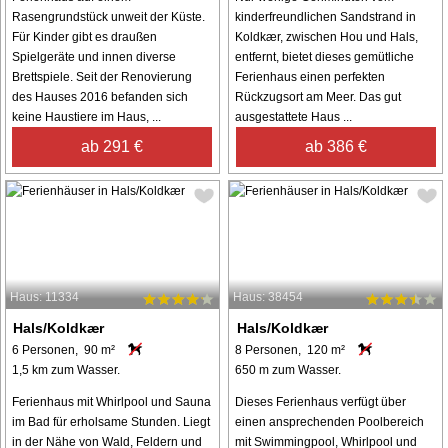
Rasengrundstück unweit der Küste.
kinderfreundlichen Sandstrand in
Für Kinder gibt es draußen
Koldkær, zwischen Hou und Hals,
Spielgeräte und innen diverse
entfernt, bietet dieses gemütliche
Brettspiele. Seit der Renovierung
Ferienhaus einen perfekten
des Hauses 2016 befanden sich
Rückzugsort am Meer. Das gut
keine Haustiere im Haus, ...
ausgestattete Haus ...
ab 291 €
ab 386 €
Haus: 11334
Haus: 38454
Hals/Koldkær
Hals/Koldkær
6 Personen, 90 m²
8 Personen, 120 m²
1,5 km zum Wasser.
650 m zum Wasser.
Ferienhaus mit Whirlpool und Sauna
Dieses Ferienhaus verfügt über
im Bad für erholsame Stunden. Liegt
einen ansprechenden Poolbereich
in der Nähe von Wald, Feldern und
mit Swimmingpool, Whirlpool und