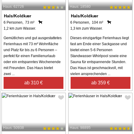
Haus: 62726
Haus: 18580
Hals/Koldkær
Hals/Koldkær
6 Personen, 73 m²
6 Personen, 104 m²
1,2 km zum Wasser.
1,3 km zum Wasser.
Gemütliches und gut ausgestattetes
Dieses einzigartige Ferienhaus liegt
Ferienhaus mit 73 m² Wohnfläche
fast am Ende einer Sackgasse und
und Platz für bis zu 6 Personen –
bietet einen 5-6 Personen
perfekt für einen Familienurlaub
Standwasser-Whirlpool sowie eine
oder ein entspanntes Wochenende
Sauna für entspannende Stunden.
mit Freunden. Das Haus bietet
Das Haus ist geschmackvoll, mit
zwei ...
vielen ansprechenden ...
ab 310 €
ab 359 €
Haus: 50938
Haus: 98895