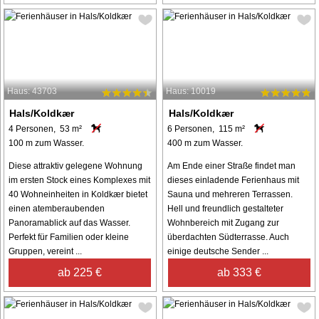
Haus: 43703
Haus: 10019
Hals/Koldkær
Hals/Koldkær
4 Personen, 53 m²
6 Personen, 115 m²
100 m zum Wasser.
400 m zum Wasser.
Diese attraktiv gelegene Wohnung
Am Ende einer Straße findet man
im ersten Stock eines Komplexes mit
dieses einladende Ferienhaus mit
40 Wohneinheiten in Koldkær bietet
Sauna und mehreren Terrassen.
einen atemberaubenden
Hell und freundlich gestalteter
Panoramablick auf das Wasser.
Wohnbereich mit Zugang zur
Perfekt für Familien oder kleine
überdachten Südterrasse. Auch
Gruppen, vereint ...
einige deutsche Sender ...
ab 225 €
ab 333 €