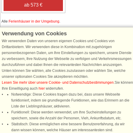
ab 573 €
Alle
Ferienhäuser in der Umgebung
.
Verwendung von Cookies
Wir verwenden Daten von unseren eigenen Cookies und Cookies von
Schließen Sie sich 100.000 Ferienhaus-Fans an
Drittanbietern. Wir verwenden diese in Kombination mit zugehörigen
personenbezogenen Daten, um Ihre Einstellungen zu speichern, unsere Dienste
Erhalten Sie einen
Willkommensgutschein von 25 €
für Ihren nächsten
zu verbessern, Ihre Nutzung der Webseite zu verfolgen und Verkehrsmessungen
Ferienhausurlaub - melden Sie sich einfach für den DanCenter Newsletter
durchzuführen und dabei Ihnen die relevantesten Nachrichten anzuzeigen.
an. Verpassen Sie nie wieder exklusive Angebote, Gewinnspiele und
Unten können Sie wählen, alle Cookies zuzulassen oder wählen Sie, welche
Urlaubstipps!
unserer optionalen Cookies Sie akzeptieren möchten.
Lesen Sie mehr über unsere Cookie- und Datenschutzbestimmungen
.Sie können
Ihre Einwilligung auch
hier
widerrufen.
Notwendige: Diese Cookies tragen dazu bei, dass unsere Webseite
funktioniert, indem sie grundlegende Funktionen, wie das Erinnern an die
Newsletter abonnieren
Liste der Lieblingshäuser, aktivieren.
Funktionell: Diese werden verwendet, um Ihre Sucheinstellungen zu
speichern, sowie die Anzahl der Personen, Vieh, Ankunftsdatum, etc.
Statistisch: Diese ermöglichen eine bessere Benutzererfahrung, da wir
dann wissen können, welche Häuser am interessantesten sind.
Folgen Sie uns: