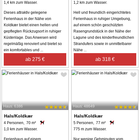
1,4 km zum Wasser.
1,2 km zum Wasser.
Dieses attraktiv gelegene
Hell und freundlich eingerichtetes
Ferienhaus in der Nähe von
Ferienhaus in ruhiger Umgebung,
Koldkær bietet einen hellen und
auf einem schön geschützten
gepflegten Rückzugsort in ruhiger
Rasengrundstück in der Nähe der
Küstenlage. Das Anwesen wird
Lagune und des kinderfreundlichen
regelmäßig renoviert und bietet so
Strandufers sowie in unmittelbarer
ein komfortables und ...
Nähe ...
ab 275 €
ab 318 €
Haus: 6386
Haus: 48649
Hals/Koldkær
Hals/Koldkær
4 Personen, 70 m²
5 Personen, 77 m²
1,0 km zum Wasser.
775 m zum Wasser.
Ferienhaus auf einem
Nur wenige Gehminuten vom