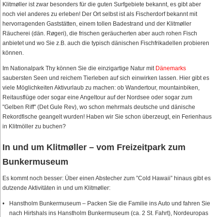
Klitmøller ist zwar besonders für die guten Surfgebiete bekannt, es gibt aber
noch viel anderes zu erleben! Der Ort selbst ist als Fischerdorf bekannt mit
hervorragenden Gaststätten, einem tollen Badestrand und der Klitmøller
Räucherei (dän. Røgeri), die frischen geräucherten aber auch rohen Fisch
anbietet und wo Sie z.B. auch die typisch dänischen Fischfrikadellen probieren
können.
Im Nationalpark Thy können Sie die einzigartige Natur mit
Dänemarks
saubersten Seen und reichem Tierleben auf sich einwirken lassen. Hier gibt es
viele Möglichkeiten Aktivurlaub zu machen: ob Wandertour, mountainbiken,
Reitausflüge oder sogar eine Angeltour auf der Nordsee oder sogar zum
"Gelben Riff" (Det Gule Rev), wo schon mehrmals deutsche und dänische
Rekordfische geangelt wurden! Haben wir Sie schon überzeugt, ein Ferienhaus
in Klitmöller zu buchen?
In und um Klitmøller – vom Freizeitpark zum
Bunkermuseum
Es kommt noch besser: Über einen Abstecher zum ”Cold Hawaii” hinaus gibt es
dutzende Aktivitäten in und um Klitmøller:
Hanstholm Bunkermuseum – Packen Sie die Familie ins Auto und fahren Sie
nach Hirtshals ins Hanstholm Bunkermuseum (ca. 2 St. Fahrt), Nordeuropas