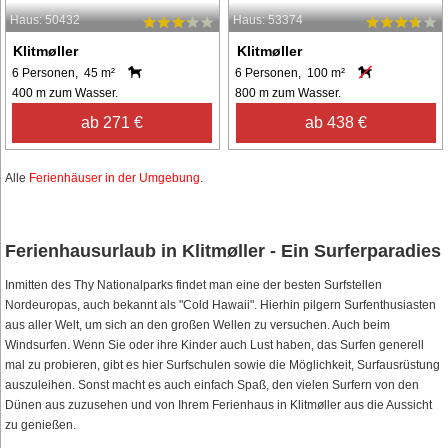
Haus: 50432
Haus: 53374
Klitmøller
Klitmøller
6 Personen, 45 m²
6 Personen, 100 m²
400 m zum Wasser.
800 m zum Wasser.
ab 271 €
ab 438 €
Alle
Ferienhäuser in der Umgebung
.
Ferienhausurlaub in Klitmøller - Ein Surferparadies
Inmitten des Thy Nationalparks findet man eine der besten Surfstellen
Nordeuropas, auch bekannt als "Cold Hawaii". Hierhin pilgern Surfenthusiasten
aus aller Welt, um sich an den großen Wellen zu versuchen. Auch beim
Windsurfen. Wenn Sie oder ihre Kinder auch Lust haben, das Surfen generell
mal zu probieren, gibt es hier Surfschulen sowie die Möglichkeit, Surfausrüstung
auszuleihen. Sonst macht es auch einfach Spaß, den vielen Surfern von den
Dünen aus zuzusehen und von Ihrem Ferienhaus in Klitmøller aus die Aussicht
zu genießen.