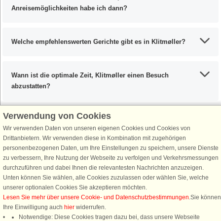
Anreisemöglichkeiten habe ich dann?
Welche empfehlenswerten Gerichte gibt es in Klitmøller?
Wann ist die optimale Zeit, Klitmøller einen Besuch
abzustatten?
Verwendung von Cookies
Wir verwenden Daten von unseren eigenen Cookies und Cookies von
Schließen Sie sich 100.000 Ferienhaus-Fans an
Drittanbietern. Wir verwenden diese in Kombination mit zugehörigen
personenbezogenen Daten, um Ihre Einstellungen zu speichern, unsere Dienste
Erhalten Sie einen
Willkommensgutschein von 25 €
für Ihren nächsten
zu verbessern, Ihre Nutzung der Webseite zu verfolgen und Verkehrsmessungen
Ferienhausurlaub - melden Sie sich einfach für den DanCenter Newsletter
durchzuführen und dabei Ihnen die relevantesten Nachrichten anzuzeigen.
an. Verpassen Sie nie wieder exklusive Angebote, Gewinnspiele und
Unten können Sie wählen, alle Cookies zuzulassen oder wählen Sie, welche
Urlaubstipps!
unserer optionalen Cookies Sie akzeptieren möchten.
Lesen Sie mehr über unsere Cookie- und Datenschutzbestimmungen
.Sie können
Ihre Einwilligung auch
hier
widerrufen.
Notwendige: Diese Cookies tragen dazu bei, dass unsere Webseite