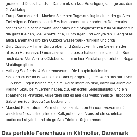
größte und Deutschlands in Dänemark stärkste Befestigungsanlage aus dem
2. Weltkrieg.
Fårup Sommerland – Machen Sie einen Tagesausflug in einen der größten
Freizeitparks Dänemarks mit 5 Achterbahnen, unter anderem Dänemarks
schnellster Holzachterbahn, aber auch viele Möglichkeiten zum Austoben für
die ganz Kleinen, wie Schatzsuche, Hüpfburgen und Ponyreiten. Hier gibt es
auch Dänemarks größten Outdoor Wasserpark - für klein und groß.
Burg Spøttrup – Hinter Burggräben und Zugbrücken finden Sie einen der
ältesten Herrensitze Dänemarks und die besterhaltene mittelalterliche Burg
noch dazu. Von April bis Oktober kann man hier Mittelalter pur erleben. Sogar
Markttage gibt es!
Aalborg Seefahrts- & Marinemuseum – Die Hauptattraktion im
Seefahrtsmuseum ist wohl das U-Boot Springeren, auch wenn das nur 1 von
11 Ausstellungen beinhaltet, die teilweise interaktiv sind, damit vor allem die
Kleinen Spaß beim Lernen haben, z.B. ein echter Segelsimulator und ein
spannendes Piratspiel. Außerdem gibt es hier das weltschnellste Turboboot
Søbjørnen (der Seebär) zu bestaunen.
Mønsted Kalkgruben – Mit mehr als 60 km langen Gängen, wovon nur 2
wirklich erforscht sind, sind die Kalkgruben von Mønsted ein scheinbar
endloses Labyrinth und ein großes Erlebnis für jedermann.
Das perfekte Ferienhaus in Klitmöller, Dänemark