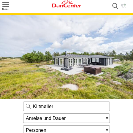
×
Menü
Suchen
Urlaubsziele
Weitere Urlaubsziele
Angebote
Inspiration
Kontakt
Gut zu wissen
Login
Klitmøller
Anreise und Dauer
Personen