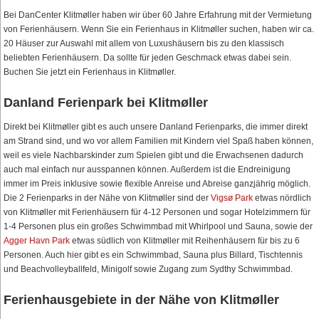
Bei DanCenter Klitmøller haben wir über 60 Jahre Erfahrung mit der Vermietung
von Ferienhäusern. Wenn Sie ein Ferienhaus in Klitmøller suchen, haben wir ca.
20 Häuser zur Auswahl mit allem von Luxushäusern bis zu den klassisch
beliebten Ferienhäusern. Da sollte für jeden Geschmack etwas dabei sein.
Buchen Sie jetzt ein Ferienhaus in Klitmøller.
Danland Ferienpark bei Klitmøller
Direkt bei Klitmøller gibt es auch unsere Danland Ferienparks, die immer direkt
am Strand sind, und wo vor allem Familien mit Kindern viel Spaß haben können,
weil es viele Nachbarskinder zum Spielen gibt und die Erwachsenen dadurch
auch mal einfach nur ausspannen können. Außerdem ist die Endreinigung
immer im Preis inklusive sowie flexible Anreise und Abreise ganzjährig möglich.
Die 2 Ferienparks in der Nähe von Klitmøller sind der
Vigsø Park
etwas nördlich
von Klitmøller mit Ferienhäusern für 4-12 Personen und sogar Hotelzimmern für
1-4 Personen plus ein großes Schwimmbad mit Whirlpool und Sauna, sowie der
Agger Havn Park
etwas südlich von Klitmøller mit Reihenhäusern für bis zu 6
Personen. Auch hier gibt es ein Schwimmbad, Sauna plus Billard, Tischtennis
und Beachvolleyballfeld, Minigolf sowie Zugang zum Sydthy Schwimmbad.
Ferienhausgebiete in der Nähe von Klitmøller