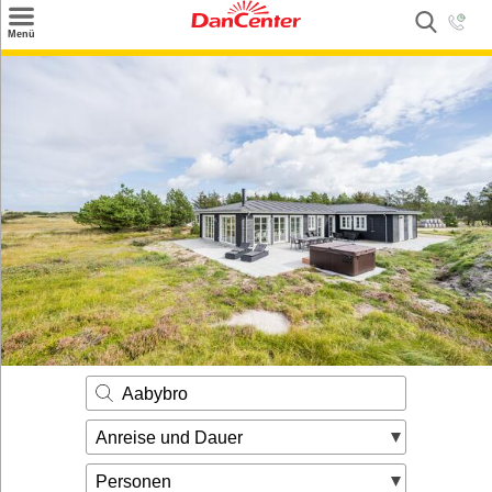
×
Menü
Suchen
Urlaubsziele
Weitere Urlaubsziele
Angebote
Inspiration
Kontakt
Gut zu wissen
Login
Aabybro
Anreise und Dauer
Personen