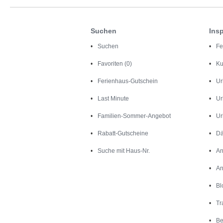
Suchen
Insp
Suchen
Fe
Favoriten (0)
Ku
Ferienhaus-Gutschein
Ur
Last Minute
Ur
Familien-Sommer-Angebot
Ur
Rabatt-Gutscheine
Dä
Suche mit Haus-Nr.
An
An
Bl
Tr
Be