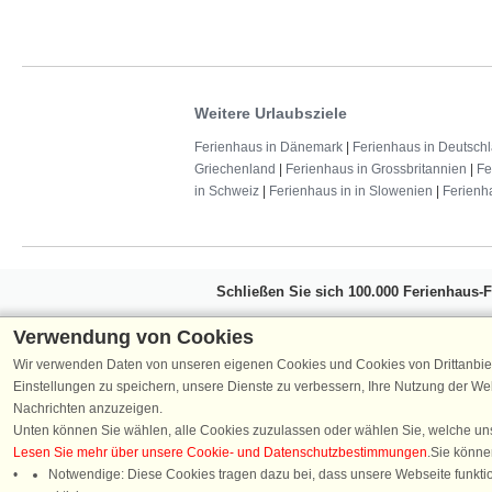
Weitere Urlaubsziele
Ferienhaus in Dänemark
|
Ferienhaus in Deutsch
Griechenland
|
Ferienhaus in Grossbritannien
|
Fe
in Schweiz
|
Ferienhaus in in Slowenien
|
Ferienh
Schließen Sie sich 100.000 Ferienhaus-
Erhalten Sie einen
Willkommensgutschein vo
Verwendung von Cookies
Ferienhausurlaub - melden Sie sich einfach f
Wir verwenden Daten von unseren eigenen Cookies und Cookies von Drittanbie
Verpassen Sie nie wieder exklusive Angebote
Einstellungen zu speichern, unsere Dienste zu verbessern, Ihre Nutzung der W
Nachrichten anzuzeigen.
Unten können Sie wählen, alle Cookies zuzulassen oder wählen Sie, welche un
Lesen Sie mehr über unsere Cookie- und Datenschutzbestimmungen
.Sie könne
Notwendige: Diese Cookies tragen dazu bei, dass unsere Webseite funktion