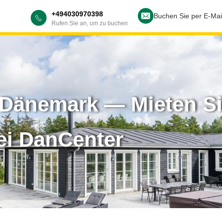
+494030970398
Buchen Sie per E-Mai
Rufen Sie an, um zu buchen
Dänemark — Mieten Si
ei DanCenter