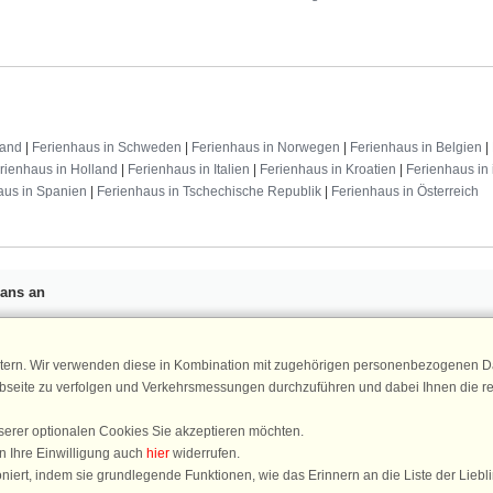
land
|
Ferienhaus in Schweden
|
Ferienhaus in Norwegen
|
Ferienhaus in Belgien
|
rienhaus in Holland
|
Ferienhaus in Italien
|
Ferienhaus in Kroatien
|
Ferienhaus in 
aus in Spanien
|
Ferienhaus in Tschechische Republik
|
Ferienhaus in Österreich
Fans an
n 25 €
für Ihren nächsten
ür den DanCenter Newsletter an.
Newsletter
tern. Wir verwenden diese in Kombination mit zugehörigen personenbezogenen Da
, Gewinnspiele und Urlaubstipps!
ebseite zu verfolgen und Verkehrsmessungen durchzuführen und dabei Ihnen die r
serer optionalen Cookies Sie akzeptieren möchten.
n Ihre Einwilligung auch
hier
widerrufen.
DanCenter 
iert, indem sie grundlegende Funktionen, wie das Erinnern an die Liste der Liebl
4,