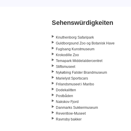
Sehenswürdigkeiten
Knuthenborg Safaripark
Guldborgsund Zoo og Botanisk Have
Fuglsang Kunstmuseum
Krokodille Zoo
Temapark Middelaldercentret
Stiftsmuseet
Nykøbing Falster Brandmuseum
Marielyst Sportscars
Frilandsmuseet i Maribo
Dodekalitten
Postbåden
Nakskov Fjord
Danmarks Sukkermuseum
Reventlow-Museet
Ravnsby bakker