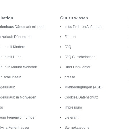
iration
Gut zu wissen
rienhaus Dänemark mit pool
Infos für Ihren Aufenthalt
rzurlaub Dänemark
Fähren
laub mit Kindern
FAQ
laub mit Hund
FAQ Gutscheincode
laub in Marina Wendtorf
Über DanCenter
nische Inseln
presse
gelurlaub
Mietbedingungen (AGB)
gelurlaub in Norwegen
Cookies/Datenschutz
og
Impressum
aum Ferienwohnumgen
Lieferant
lvilla Ferienhäuser
Sternekategorien