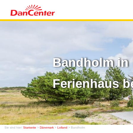
Bandholm in 
Ferienhaus b
Sie sind hier:
Startseite
>
Dänemark
>
Lolland
> Bandholm