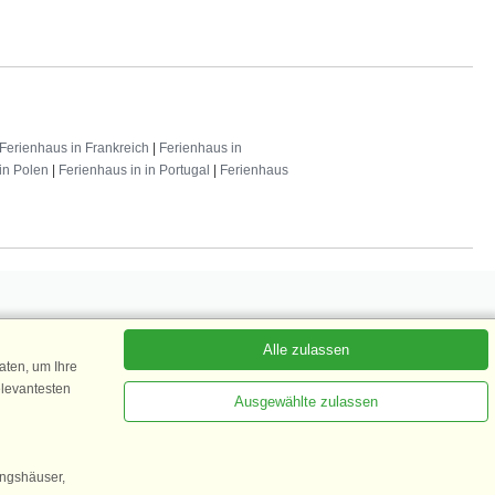
Ferienhaus in Frankreich
|
Ferienhaus in
in Polen
|
Ferienhaus in in Portugal
|
Ferienhaus
Alle zulassen
 abonnieren
ten, um Ihre
elevantesten
Ausgewählte zulassen
Kundenbewertung
ingshäuser,
1 von 5