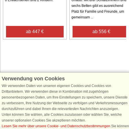
6 Erwachsenen und 2 Kindern.
Urlaub. Mit drei Schlafzimmern und
sechs Betten gibt es ausreichend
Platz für Familie und Freunde, um
gemeinsam ...
ab 447 €
ab 556 €
Verwendung von Cookies
Schließen Sie sich 100.000 Ferienhaus-Fans an
Wir verwenden Daten von unseren eigenen Cookies und Cookies von
Erhalten Sie einen
Willkommensgutschein von 25 €
für Ihren nächsten
Drittanbietern. Wir verwenden diese in Kombination mit zugehörigen
Ferienhausurlaub - melden Sie sich einfach für den DanCenter Newsletter
personenbezogenen Daten, um Ihre Einstellungen zu speichern, unsere Dienste
an. Verpassen Sie nie wieder exklusive Angebote, Gewinnspiele und
zu verbessern, Ihre Nutzung der Webseite zu verfolgen und Verkehrsmessungen
Urlaubstipps!
durchzuführen und dabei Ihnen die relevantesten Nachrichten anzuzeigen.
Unten können Sie wählen, alle Cookies zuzulassen oder wählen Sie, welche
unserer optionalen Cookies Sie akzeptieren möchten.
Lesen Sie mehr über unsere Cookie- und Datenschutzbestimmungen
.Sie können