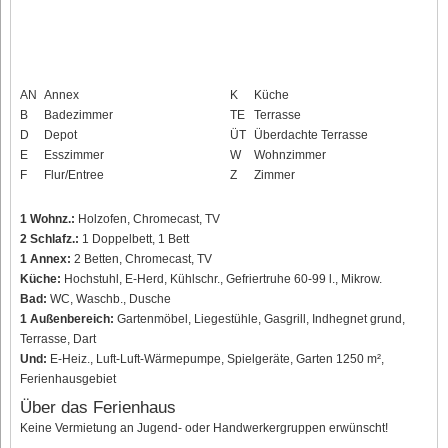
AN
Annex
K
Küche
B
Badezimmer
TE
Terrasse
D
Depot
ÜT
Überdachte Terrasse
E
Esszimmer
W
Wohnzimmer
F
Flur/Entree
Z
Zimmer
1 Wohnz.:
Holzofen, Chromecast, TV
2 Schlafz.:
1 Doppelbett, 1 Bett
1 Annex:
2 Betten, Chromecast, TV
Küche:
Hochstuhl, E-Herd, Kühlschr., Gefriertruhe 60-99 l., Mikrow.
Bad:
WC, Waschb., Dusche
1 Außenbereich:
Gartenmöbel, Liegestühle, Gasgrill, Indhegnet grund,
Terrasse, Dart
Und:
E-Heiz., Luft-Luft-Wärmepumpe, Spielgeräte, Garten 1250 m²,
Ferienhausgebiet
Über das Ferienhaus
Keine Vermietung an Jugend- oder Handwerkergruppen erwünscht!