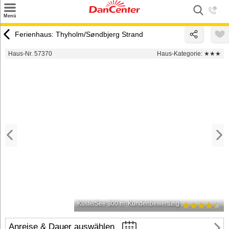
×
Menü
Suchen
Ferienhaus: Thyholm/Søndbjerg Strand
Urlaubsziele
Haus-Nr. 57370
Haus-Kategorie:
★★★
Weitere Urlaubsziele
Angebote
Inspiration
Kontakt
Gut zu wissen
Login
Küste/See 300 m
Kundenbewertung
Anreise & Dauer auswählen