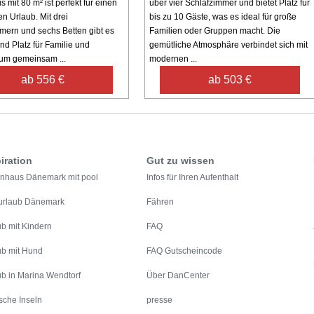
 mit 80 m² ist perfekt für einen
über vier Schlafzimmer und bietet Platz für
n Urlaub. Mit drei
bis zu 10 Gäste, was es ideal für große
mern und sechs Betten gibt es
Familien oder Gruppen macht. Die
nd Platz für Familie und
gemütliche Atmosphäre verbindet sich mit
um gemeinsam ...
modernen ...
ab 556 €
ab 503 €
iration
Gut zu wissen
enhaus Dänemark mit pool
Infos für Ihren Aufenthalt
urlaub Dänemark
Fähren
ub mit Kindern
FAQ
ub mit Hund
FAQ Gutscheincode
ub in Marina Wendtorf
Über DanCenter
sche Inseln
presse