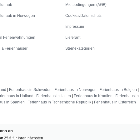
lurlaub
Mietbedingungen (AGB)
lurlaub in Norwegen
Cookies/Datenschutz
Impressum
m Ferienwohnumgen
Lieferant
lla Ferienhäuser
Sternekategorien
land
|
Ferienhaus in Schweden
|
Ferienhaus in Norwegen
|
Ferienhaus in Belgien
|
rienhaus in Holland
|
Ferienhaus in Italien
|
Ferienhaus in Kroatien
|
Ferienhaus in 
aus in Spanien
|
Ferienhaus in Tschechische Republik
|
Ferienhaus in Österreich
Fans an
n 25 €
für Ihren nächsten