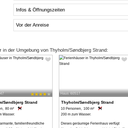
Infos & Öffnungszeiten
Vor der Anreise
r in der Umgebung von Thyholm/Søndbjerg Strand:
447
Haus: 60517
m/Søndbjerg Strand
Thyholm/Søndbjerg Strand
en, 80 m²
10 Personen, 100 m²
m Wasser.
200 m zum Wasser.
armante, familienfreundliche
Dieses geräumige Ferienhaus verfügt