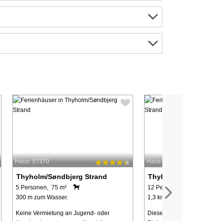
Haus: 57370
Haus: 60172
Thyholm/Søndbjerg Strand
Thyholm/Søndbjerg S
5 Personen, 75 m²
12 Personen, 330 m²
300 m zum Wasser.
1,3 km zum Wasser.
Keine Vermietung an Jugend- oder
Dieses geräumige Ferienhau