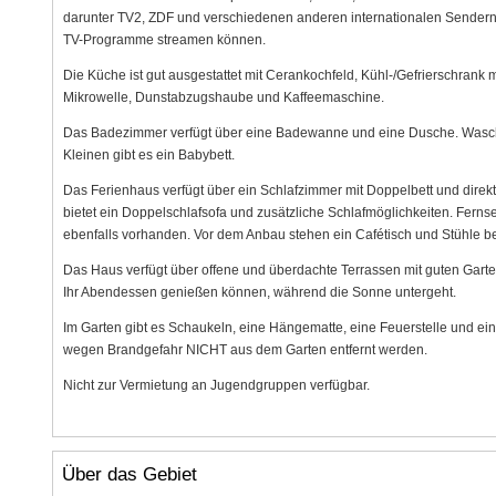
darunter TV2, ZDF und verschiedenen anderen internationalen Sendern. 
TV-Programme streamen können.
Die Küche ist gut ausgestattet mit Cerankochfeld, Kühl-/Gefrierschrank m
Mikrowelle, Dunstabzugshaube und Kaffeemaschine.
Das Badezimmer verfügt über eine Badewanne und eine Dusche. Waschm
Kleinen gibt es ein Babybett.
Das Ferienhaus verfügt über ein Schlafzimmer mit Doppelbett und direk
bietet ein Doppelschlafsofa und zusätzliche Schlafmöglichkeiten. Fer
ebenfalls vorhanden. Vor dem Anbau stehen ein Cafétisch und Stühle ber
Das Haus verfügt über offene und überdachte Terrassen mit guten Gart
Ihr Abendessen genießen können, während die Sonne untergeht.
Im Garten gibt es Schaukeln, eine Hängematte, eine Feuerstelle und eine
wegen Brandgefahr NICHT aus dem Garten entfernt werden.
Nicht zur Vermietung an Jugendgruppen verfügbar.
Über das Gebiet