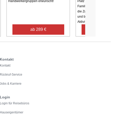
Handwerkergruppen erwünscht!
Platz für eine größere Gru
Familie. Mit Küchen auf bei
die Zubereitung von Mahlzei
und bequem. Das Haus verf
Aktivitätsraum ...
ab 289 €
ab 650 €
Kontakt
Kontakt
Rückruf-Service
Jobs & Karriere
Login
Login für Reisebüros
Hauseigentümer