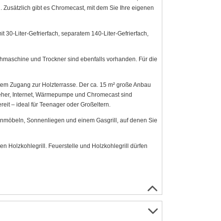
Zusätzlich gibt es Chromecast, mit dem Sie Ihre eigenen
it 30-Liter-Gefrierfach, separatem 140-Liter-Gefrierfach,
aschine und Trockner sind ebenfalls vorhanden. Für die
tem Zugang zur Holzterrasse. Der ca. 15 m² große Anbau
nseher, Internet, Wärmepumpe und Chromecast sind
eit – ideal für Teenager oder Großeltern.
enmöbeln, Sonnenliegen und einem Gasgrill, auf denen Sie
n Holzkohlegrill. Feuerstelle und Holzkohlegrill dürfen