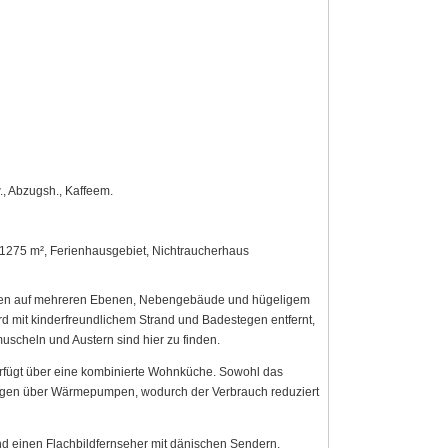
., Abzugsh., Kaffeem.
 1275 m², Ferienhausgebiet, Nichtraucherhaus
rassen auf mehreren Ebenen, Nebengebäude und hügeligem
rd mit kinderfreundlichem Strand und Badestegen entfernt,
scheln und Austern sind hier zu finden.
verfügt über eine kombinierte Wohnküche. Sowohl das
fügen über Wärmepumpen, wodurch der Verbrauch reduziert
d einen Flachbildfernseher mit dänischen Sendern,