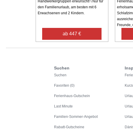
Handwerkergruppen erwünscht! \ Nur für
Ferienhaus
den Familienurlaub, am besten mit 6
erholsame
Erwachsenen und 2 Kindern.
Schlafzim
ausreiche
Freunde, 
ab 447 €
Suchen
Insp
Suchen
Feri
Favoriten (0)
Kurz
Ferienhaus-Gutschein
Urla
Last Minute
Urla
Familien-Sommer-Angebot
Urla
Rabatt-Gutscheine
Däni