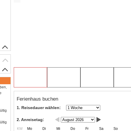
aben,
e
Ferienhaus buchen
1. Reisedauer wählen:
ültig
2. Anreisetag:
ültig
KW
Mo
Di
Mi
Do
Fr
Sa
So