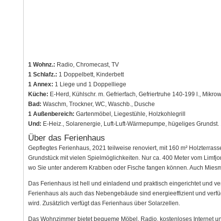
1 Wohnz.:
Radio, Chromecast, TV
1 Schlafz.:
1 Doppelbett, Kinderbett
1 Annex:
1 Liege und 1 Doppelliege
Küche:
E-Herd, Kühlschr. m. Gefrierfach, Gefriertruhe 140-199 l., Mikrow
Bad:
Waschm, Trockner, WC, Waschb., Dusche
1 Außenbereich:
Gartenmöbel, Liegestühle, Holzkohlegrill
Und:
E-Heiz., Solarenergie, Luft-Luft-Wärmepumpe, hügeliges Grundst.
Über das Ferienhaus
Gepflegtes Ferienhaus, 2021 teilweise renoviert, mit 160 m² Holzter
Grundstück mit vielen Spielmöglichkeiten. Nur ca. 400 Meter vom Limfjo
wo Sie unter anderem Krabben oder Fische fangen können. Auch Miesmu
Das Ferienhaus ist hell und einladend und praktisch eingerichtet und 
Ferienhaus als auch das Nebengebäude sind energieeffizient und ver
wird. Zusätzlich verfügt das Ferienhaus über Solarzellen.
Das Wohnzimmer bietet bequeme Möbel, Radio, kostenloses Internet un