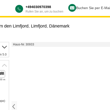
+494030970398
Buchen Sie per E-Mai
Rufen Sie an, um zu buchen
m den Limfjord
,
Limfjord
,
Dänemark
Haus-Nr. 30933
n 5.0
00 m
mpe)