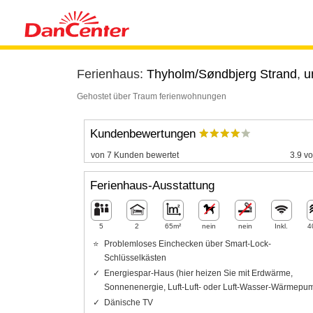
Ferienhaus:
Thyholm/Søndbjerg Strand
,
u
Gehostet über Traum ferienwohnungen
Kundenbewertungen
von 7 Kunden bewertet
3.9 vo
Ferienhaus-Ausstattung
5
2
65m²
nein
nein
Inkl.
4
Problemloses Einchecken über Smart-Lock-
Schlüsselkästen
Energiespar-Haus (hier heizen Sie mit Erdwärme,
Sonnenenergie, Luft-Luft- oder Luft-Wasser-Wärmepu
Dänische TV