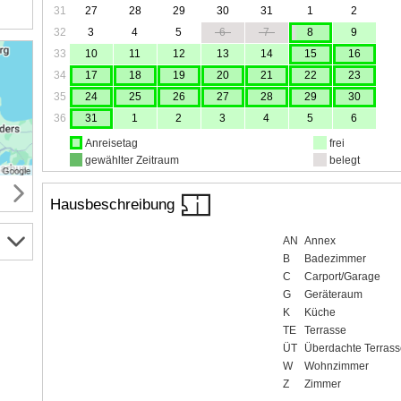
31
27
28
29
30
31
1
2
32
3
4
5
6
7
8
9
33
10
11
12
13
14
15
16
34
17
18
19
20
21
22
23
35
24
25
26
27
28
29
30
36
31
1
2
3
4
5
6
Anreisetag
frei
gewählter Zeitraum
belegt
Hausbeschreibung
AN
Annex
B
Badezimmer
C
Carport/Garage
G
Geräteraum
K
Küche
TE
Terrasse
ÜT
Überdachte Terrass
W
Wohnzimmer
Z
Zimmer