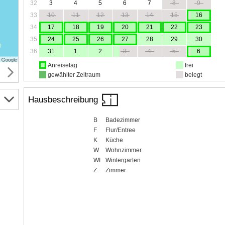
32
3
4
5
6
7
8
9
33
10
11
12
13
14
15
16
34
17
18
19
20
21
22
23
35
24
25
26
27
28
29
30
36
31
1
2
3
4
5
6
Anreisetag
frei
gewählter Zeitraum
belegt
Hausbeschreibung
B
Badezimmer
F
Flur/Entree
K
Küche
W
Wohnzimmer
WI
Wintergarten
Z
Zimmer