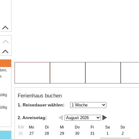
aben,
e
Ferienhaus buchen
ültig
1. Reisedauer wählen:
ültig
2. Anreisetag:
KW
Mo
Di
Mi
Do
Fr
Sa
So
31
27
28
29
30
31
1
2