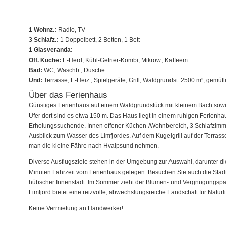
1 Wohnz.:
Radio, TV
3 Schlafz.:
1 Doppelbett, 2 Betten, 1 Bett
1 Glasveranda:
Off. Küche:
E-Herd, Kühl-Gefrier-Kombi, Mikrow., Kaffeem.
Bad:
WC, Waschb., Dusche
Und:
Terrasse, E-Heiz., Spielgeräte, Grill, Waldgrundst. 2500 m², gemü
Über das Ferienhaus
Günstiges Ferienhaus auf einem Waldgrundstück mit kleinem Bach sowi
Ufer dort sind es etwa 150 m. Das Haus liegt in einem ruhigen Ferienhau
Erholungssuchende. Innen offener Küchen-/Wohnbereich, 3 Schlafzimm
Ausblick zum Wasser des Limfjordes. Auf dem Kugelgrill auf der Terras
man die kleine Fähre nach Hvalpsund nehmen.
Diverse Ausflugsziele stehen in der Umgebung zur Auswahl, darunter di
Minuten Fahrzeit vom Ferienhaus gelegen. Besuchen Sie auch die Stadt 
hübscher Innenstadt. Im Sommer zieht der Blumen- und Vergnügungspar
Limfjord bietet eine reizvolle, abwechslungsreiche Landschaft für Naturl
Keine Vermietung an Handwerker!