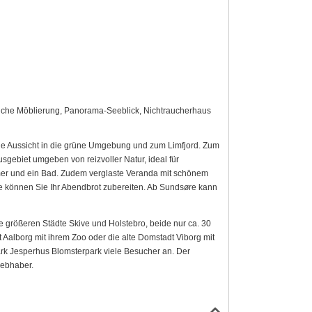
tliche Möblierung, Panorama-Seeblick, Nichtraucherhaus
e Aussicht in die grüne Umgebung und zum Limfjord. Zum
sgebiet umgeben von reizvoller Natur, ideal für
er und ein Bad. Zudem verglaste Veranda mit schönem
se können Sie Ihr Abendbrot zubereiten. Ab Sundsøre kann
e größeren Städte Skive und Holstebro, beide nur ca. 30
Aalborg mit ihrem Zoo oder die alte Domstadt Viborg mit
k Jesperhus Blomsterpark viele Besucher an. Der
iebhaber.