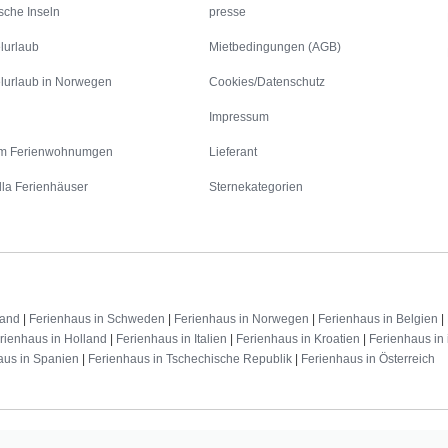
sche Inseln
presse
lurlaub
Mietbedingungen (AGB)
lurlaub in Norwegen
Cookies/Datenschutz
Impressum
m Ferienwohnumgen
Lieferant
lla Ferienhäuser
Sternekategorien
land
|
Ferienhaus in Schweden
|
Ferienhaus in Norwegen
|
Ferienhaus in Belgien
|
rienhaus in Holland
|
Ferienhaus in Italien
|
Ferienhaus in Kroatien
|
Ferienhaus in 
aus in Spanien
|
Ferienhaus in Tschechische Republik
|
Ferienhaus in Österreich