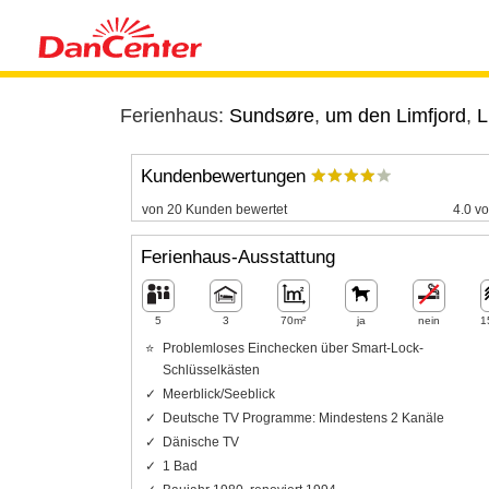
Ferienhaus:
Sundsøre
,
um den Limfjord
,
L
Kundenbewertungen
von 20 Kunden bewertet
4.0 vo
Ferienhaus-Ausstattung
5
3
70m²
ja
nein
1
Problemloses Einchecken über Smart-Lock-
Schlüsselkästen
Meerblick/Seeblick
Deutsche TV Programme: Mindestens 2 Kanäle
Dänische TV
1 Bad