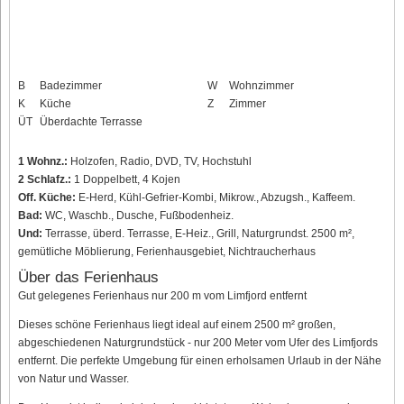
B
Badezimmer
W
Wohnzimmer
K
Küche
Z
Zimmer
ÜT
Überdachte Terrasse
1 Wohnz.:
Holzofen, Radio, DVD, TV, Hochstuhl
2 Schlafz.:
1 Doppelbett, 4 Kojen
Off. Küche:
E-Herd, Kühl-Gefrier-Kombi, Mikrow., Abzugsh., Kaffeem.
Bad:
WC, Waschb., Dusche, Fußbodenheiz.
Und:
Terrasse, überd. Terrasse, E-Heiz., Grill, Naturgrundst. 2500 m²,
gemütliche Möblierung, Ferienhausgebiet, Nichtraucherhaus
Über das Ferienhaus
Gut gelegenes Ferienhaus nur 200 m vom Limfjord entfernt
Dieses schöne Ferienhaus liegt ideal auf einem 2500 m² großen,
abgeschiedenen Naturgrundstück - nur 200 Meter vom Ufer des Limfjords
entfernt. Die perfekte Umgebung für einen erholsamen Urlaub in der Nähe
von Natur und Wasser.