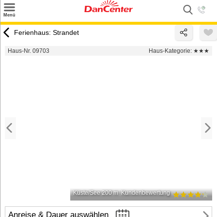
×
Menü
Suchen
Ferienhaus: Strandet
Urlaubsziele
Haus-Nr. 09703
Haus-Kategorie:
★★★
Weitere Urlaubsziele
Angebote
Inspiration
Kontakt
Gut zu wissen
Login
Küste/See 200 m
Kundenbewertung
Anreise & Dauer auswählen