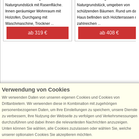
Naturgrundstück mit Rasenfläche.
Naturgrundstück, umgeben von
Innen geräumiger Wohnraum mit
schützenden Bäumen. Rund um das
Holzofen, Durchgang mit
Haus befinden sich Holzterrassen mi
Waschmaschine, Trockner ...
zahlreichen ...
ab 319 €
ab 408 €
Verwendung von Cookies
Schließen Sie sich 100.000 Ferienhaus-Fans an
Erhalten Sie einen
Willkommensgutschein von 25 €
für Ihren nächsten
Wir verwenden Daten von unseren eigenen Cookies und Cookies von
Ferienhausurlaub - melden Sie sich einfach für den DanCenter Newsletter
Drittanbietern. Wir verwenden diese in Kombination mit zugehörigen
an. Verpassen Sie nie wieder exklusive Angebote, Gewinnspiele und
personenbezogenen Daten, um Ihre Einstellungen zu speichern, unsere Dienste
Urlaubstipps!
zu verbessern, Ihre Nutzung der Webseite zu verfolgen und Verkehrsmessungen
durchzuführen und dabei Ihnen die relevantesten Nachrichten anzuzeigen.
Unten können Sie wählen, alle Cookies zuzulassen oder wählen Sie, welche
unserer optionalen Cookies Sie akzeptieren möchten.