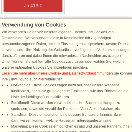
ab 413 €
Verwendung von Cookies
Wir verwenden Daten von unseren eigenen Cookies und Cookies von
Schließen Sie sich 100.000 Ferienhaus-Fans an
Drittanbietern. Wir verwenden diese in Kombination mit zugehörigen
personenbezogenen Daten, um Ihre Einstellungen zu speichern, unsere Dienste
Erhalten Sie einen
Willkommensgutschein von 25 €
für Ihren nächsten
zu verbessern, Ihre Nutzung der Webseite zu verfolgen und Verkehrsmessungen
Ferienhausurlaub - melden Sie sich einfach für den DanCenter Newsletter
durchzuführen und dabei Ihnen die relevantesten Nachrichten anzuzeigen.
an. Verpassen Sie nie wieder exklusive Angebote, Gewinnspiele und
Unten können Sie wählen, alle Cookies zuzulassen oder wählen Sie, welche
Urlaubstipps!
unserer optionalen Cookies Sie akzeptieren möchten.
Lesen Sie mehr über unsere Cookie- und Datenschutzbestimmungen
.Sie können
Ihre Einwilligung auch
hier
widerrufen.
Notwendige: Diese Cookies tragen dazu bei, dass unsere Webseite
funktioniert, indem sie grundlegende Funktionen, wie das Erinnern an die
Newsletter abonnieren
Liste der Lieblingshäuser, aktivieren.
Funktionell: Diese werden verwendet, um Ihre Sucheinstellungen zu
speichern, sowie die Anzahl der Personen, Vieh, Ankunftsdatum, etc.
Statistisch: Diese ermöglichen eine bessere Benutzererfahrung, da wir
dann wissen können, welche Häuser am interessantesten sind.
Folgen Sie uns:
Marketing: Diese Cookies ermöglichen es uns und unseren Partnern, Ihnen