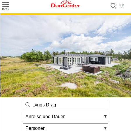
×
Menü
Suchen
Urlaubsziele
Weitere Urlaubsziele
Angebote
Inspiration
Kontakt
Gut zu wissen
Login
Lyngs Drag
Anreise und Dauer
Personen