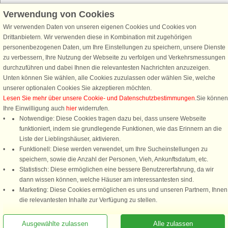
Verwendung von Cookies
Wir verwenden Daten von unseren eigenen Cookies und Cookies von
Schließen Sie sich 100.000 Ferienhaus-Fans an
Drittanbietern. Wir verwenden diese in Kombination mit zugehörigen
personenbezogenen Daten, um Ihre Einstellungen zu speichern, unsere Dienste
Erhalten Sie einen
Willkommensgutschein von 25 €
für Ihren nächsten
zu verbessern, Ihre Nutzung der Webseite zu verfolgen und Verkehrsmessungen
Ferienhausurlaub - melden Sie sich einfach für den DanCenter Newsletter
durchzuführen und dabei Ihnen die relevantesten Nachrichten anzuzeigen.
an. Verpassen Sie nie wieder exklusive Angebote, Gewinnspiele und
Unten können Sie wählen, alle Cookies zuzulassen oder wählen Sie, welche
Urlaubstipps!
unserer optionalen Cookies Sie akzeptieren möchten.
Lesen Sie mehr über unsere Cookie- und Datenschutzbestimmungen
.Sie können
Ihre Einwilligung auch
hier
widerrufen.
Notwendige: Diese Cookies tragen dazu bei, dass unsere Webseite
funktioniert, indem sie grundlegende Funktionen, wie das Erinnern an die
Newsletter abonnieren
Liste der Lieblingshäuser, aktivieren.
Funktionell: Diese werden verwendet, um Ihre Sucheinstellungen zu
speichern, sowie die Anzahl der Personen, Vieh, Ankunftsdatum, etc.
Statistisch: Diese ermöglichen eine bessere Benutzererfahrung, da wir
dann wissen können, welche Häuser am interessantesten sind.
Folgen Sie uns:
Marketing: Diese Cookies ermöglichen es uns und unseren Partnern, Ihnen
die relevantesten Inhalte zur Verfügung zu stellen.
DanCenter Kundenbewertung
4,1 von 5
basierend auf mehr 135.870 Kundenbewertungen
Ausgewählte zulassen
Alle zulassen