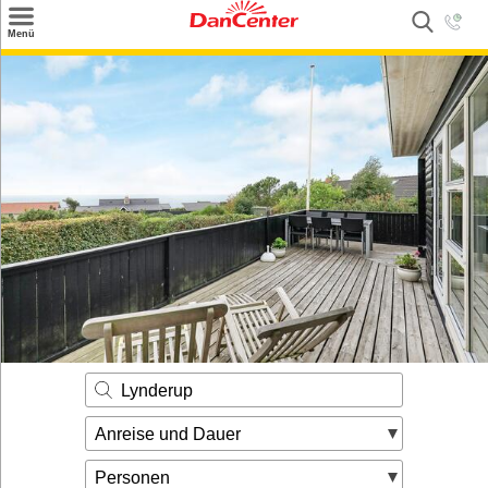
×
Menü
Suchen
Urlaubsziele
Weitere Urlaubsziele
Angebote
Inspiration
Kontakt
Gut zu wissen
Login
Lynderup
Anreise und Dauer
Personen