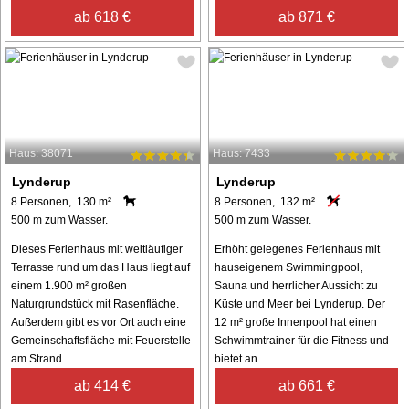
ab 618 €
ab 871 €
Haus: 38071
Haus: 7433
Lynderup
Lynderup
8 Personen, 130 m²
8 Personen, 132 m²
500 m zum Wasser.
500 m zum Wasser.
Dieses Ferienhaus mit weitläufiger
Erhöht gelegenes Ferienhaus mit
Terrasse rund um das Haus liegt auf
hauseigenem Swimmingpool,
einem 1.900 m² großen
Sauna und herrlicher Aussicht zu
Naturgrundstück mit Rasenfläche.
Küste und Meer bei Lynderup. Der
Außerdem gibt es vor Ort auch eine
12 m² große Innenpool hat einen
Gemeinschaftsfläche mit Feuerstelle
Schwimmtrainer für die Fitness und
am Strand. ...
bietet an ...
ab 414 €
ab 661 €