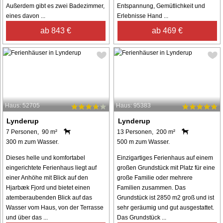
Außerdem gibt es zwei Badezimmer,
Entspannung, Gemütlichkeit und
eines davon ...
Erlebnisse Hand ...
ab 843 €
ab 469 €
Haus: 52705
Haus: 95383
Lynderup
Lynderup
7 Personen, 90 m²
13 Personen, 200 m²
300 m zum Wasser.
500 m zum Wasser.
Dieses helle und komfortabel
Einzigartiges Ferienhaus auf einem
eingerichtete Ferienhaus liegt auf
großen Grundstück mit Platz für eine
einer Anhöhe mit Blick auf den
große Familie oder mehrere
Hjarbæk Fjord und bietet einen
Familien zusammen. Das
atemberaubenden Blick auf das
Grundstück ist 2850 m2 groß und ist
Wasser vom Haus, von der Terrasse
sehr geräumig und gut ausgestattet.
und über das ...
Das Grundstück ...