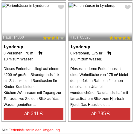
Haus: 14860
Haus: 65526
Lynderup
Lynderup
8 Personen, 78 m²
6 Personen, 175 m²
10 m zum Wasser.
180 m zum Wasser.
Dieses Ferienhaus liegt auf einem
Dieses moderne Ferienhaus mit
4200 m² großen Strandgrundstück
einer Wohnfläche von 175 m² bietet
mit Schaukel und Sandkasten für
den perfekten Rahmen für einen
Kinder. Kombinierter
erholsamen Urlaub in
Küchen-/Wohnraum mit Zugang zur
wunderschöner Naturlandschaft mit
Terrasse, wo Sie den Blick auf das
fantastischem Blick zum Hjarbæk-
Wasser genießen ...
Fjord. Das Haus bietet ...
ab 341 €
ab 785 €
Alle
Ferienhäuser in der Umgebung
.