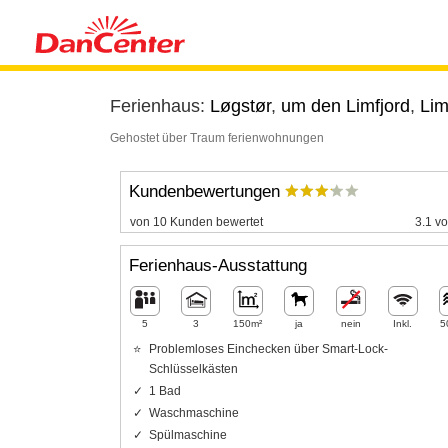
Ferienhaus:
Løgstør
,
um den Limfjord
,
Lim
Gehostet über Traum ferienwohnungen
Kundenbewertungen
von 10 Kunden bewertet
3.1 vo
Ferienhaus-Ausstattung
5
3
150m²
ja
nein
Inkl.
5
Problemloses Einchecken über Smart-Lock-
Schlüsselkästen
1 Bad
Waschmaschine
Spülmaschine