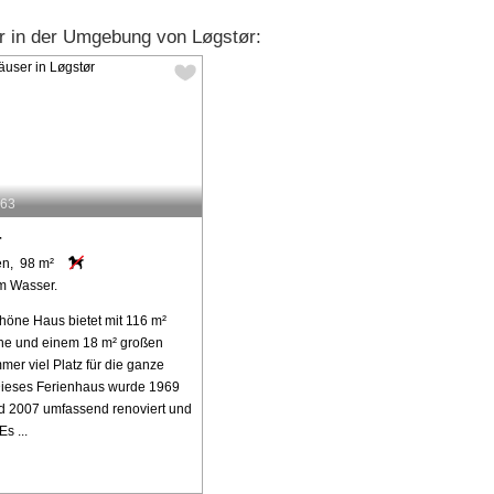
r in der Umgebung von Løgstør:
563
r
en, 98 m²
m Wasser.
höne Haus bietet mit 116 m²
he und einem 18 m² großen
mer viel Platz für die ganze
Dieses Ferienhaus wurde 1969
d 2007 umfassend renoviert und
Es ...