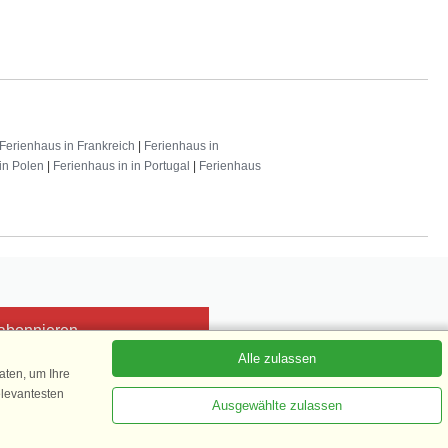
Ferienhaus in Frankreich
|
Ferienhaus in
in Polen
|
Ferienhaus in in Portugal
|
Ferienhaus
 abonnieren
Alle zulassen
ten, um Ihre
elevantesten
Ausgewählte zulassen
Kundenbewertung