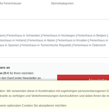
lla Ferienhäuser
Sternekategorien
land
|
Ferienhaus in Schweden
|
Ferienhaus in Norwegen
|
Ferienhaus in Belgien
|
rienhaus in Holland
|
Ferienhaus in Italien
|
Ferienhaus in Kroatien
|
Ferienhaus in 
aus in Spanien
|
Ferienhaus in Tschechische Republik
|
Ferienhaus in Österreich
Fans an
n 25 €
für Ihren nächsten
ür den DanCenter Newsletter an.
Newsletter
, Gewinnspiele und Urlaubstipps!
tern. Wir verwenden diese in Kombination mit zugehörigen personenbezogenen Da
ebseite zu verfolgen und Verkehrsmessungen durchzuführen und dabei Ihnen die r
serer optionalen Cookies Sie akzeptieren möchten.
DanCenter 