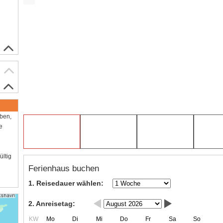
aben,
e
ültig
Ferienhaus buchen
1. Reisedauer wählen:
2. Anreisetag:
KW
Mo
Di
Mi
Do
Fr
Sa
So