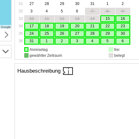
31
27
28
29
30
31
1
2
32
3
4
5
6
7
8
9
33
10
11
12
13
14
15
16
34
17
18
19
20
21
22
23
35
24
25
26
27
28
29
30
36
31
1
2
3
4
5
6
Anreisetag
frei
gewählter Zeitraum
belegt
Hausbeschreibung