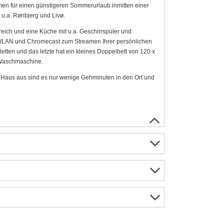
en für einen günstigeren Sommerurlaub inmitten einer
 u.a. Rønbjerg und Livø.
ich und eine Küche mit u.a. Geschirrspüler und
 WLAN und Chromecast zum Streamen Ihrer persönlichen
tten und das letzte hat ein kleines Doppelbett von 120 x
Waschmaschine.
Haus aus sind es nur wenige Gehminuten in den Ort und