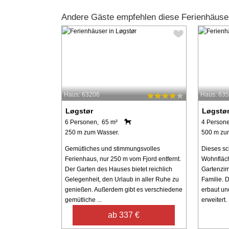
Andere Gäste empfehlen diese Ferienhäuse
Haus: 63206
Haus: 63
Løgstør
Løgstø
6 Personen, 65 m²
4 Person
250 m zum Wasser.
500 m zu
Gemütliches und stimmungsvolles
Dieses sc
Ferienhaus, nur 250 m vom Fjord entfernt.
Wohnfläc
Der Garten des Hauses bietet reichlich
Gartenzim
Gelegenheit, den Urlaub in aller Ruhe zu
Familie. 
genießen. Außerdem gibt es verschiedene
erbaut un
gemütliche ...
erweitert. 
ab 337 €