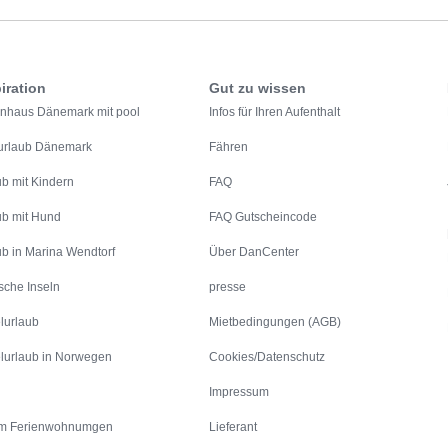
iration
Gut zu wissen
enhaus Dänemark mit pool
Infos für Ihren Aufenthalt
urlaub Dänemark
Fähren
ub mit Kindern
FAQ
ub mit Hund
FAQ Gutscheincode
ub in Marina Wendtorf
Über DanCenter
sche Inseln
presse
lurlaub
Mietbedingungen (AGB)
lurlaub in Norwegen
Cookies/Datenschutz
Impressum
m Ferienwohnumgen
Lieferant