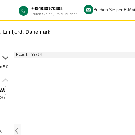
+494030970398
Buchen Sie per E-Mai
Rufen Sie an, um zu buchen
,
Limfjord
,
Dänemark
Haus-Nr. 33764
n 5.0
00 m
s,