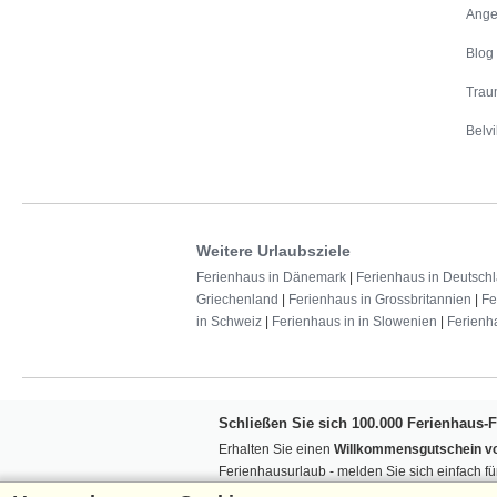
Ange
Blog
Trau
Belvi
Weitere Urlaubsziele
Ferienhaus in Dänemark
|
Ferienhaus in Deutsch
Griechenland
|
Ferienhaus in Grossbritannien
|
Fe
in Schweiz
|
Ferienhaus in in Slowenien
|
Ferienh
Schließen Sie sich 100.000 Ferienhaus-
Erhalten Sie einen
Willkommensgutschein vo
Ferienhausurlaub - melden Sie sich einfach f
Verpassen Sie nie wieder exklusive Angebote