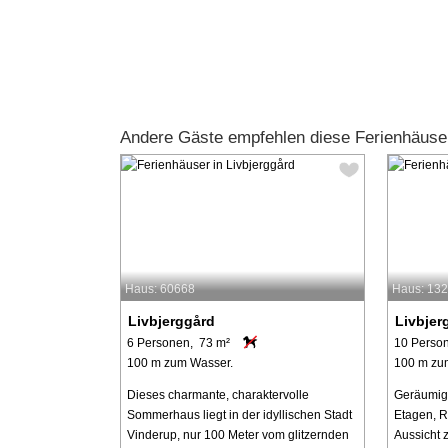
Andere Gäste empfehlen diese Ferienhäuser
Haus: 60668
Haus: 13
Livbjerggård
Livbjer
6 Personen, 73 m²
10 Perso
100 m zum Wasser.
100 m zu
Dieses charmante, charaktervolle
Geräumige
Sommerhaus liegt in der idyllischen Stadt
Etagen, R
Vinderup, nur 100 Meter vom glitzernden
Aussicht 