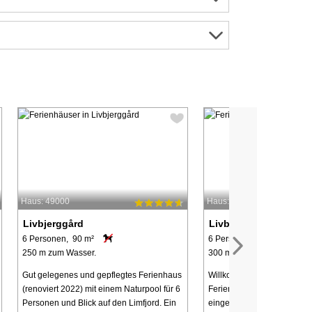
Haus: 49000
Haus: 64228
Livbjerggård
Livbjerggård
6 Personen, 90 m²
6 Personen, 91 m²
250 m zum Wasser.
300 m zum Wasser.
Gut gelegenes und gepflegtes Ferienhaus
Willkommen in diesem 91 
(renoviert 2022) mit einem Naturpool für 6
Ferienhaus – hell und komf
Personen und Blick auf den Limfjord. Ein
eingerichtet mit drei Schlaf