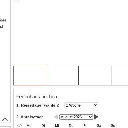
mpe)
nd
Ferienhaus buchen
1. Reisedauer wählen:
2. Anreisetag:
KW
Mo
Di
Mi
Do
Fr
Sa
So