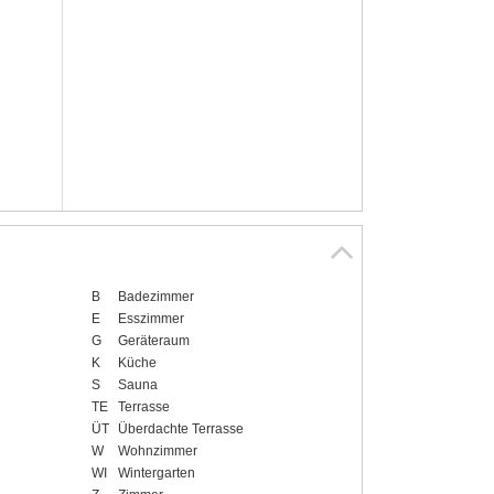
B
Badezimmer
E
Esszimmer
G
Geräteraum
K
Küche
S
Sauna
TE
Terrasse
ÜT
Überdachte Terrasse
W
Wohnzimmer
WI
Wintergarten