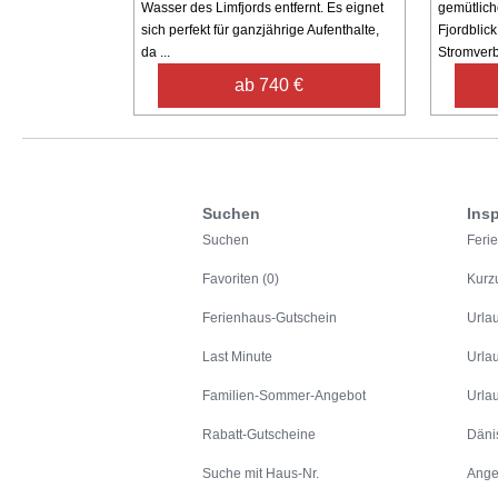
Wasser des Limfjords entfernt. Es eignet
gemütlich
sich perfekt für ganzjährige Aufenthalte,
Fjordblick
da ...
Stromverb
ab 740 €
Suchen
Insp
Suchen
Feri
Favoriten (0)
Kurz
Ferienhaus-Gutschein
Urla
Last Minute
Urla
Familien-Sommer-Angebot
Urla
Rabatt-Gutscheine
Däni
Suche mit Haus-Nr.
Ange