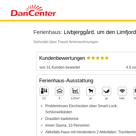
Ferienhaus:
Livbjerggård
,
um den Limfjord
Gehostet über Traum ferienwohnungen
Kundenbewertungen
von 31 Kunden bewertet
4.6 vo
Ferienhaus-Ausstattung
12
4
120m²
ja
ja
Inkl.
3
Problemloses Einchecken über Smart-Lock-
Schlüsselkästen
Draußen badetonne
Innen Sauna, 10 Personen
Aktivitäts-Haus mit mindestens 2 Aktivitäten: Tischtenni