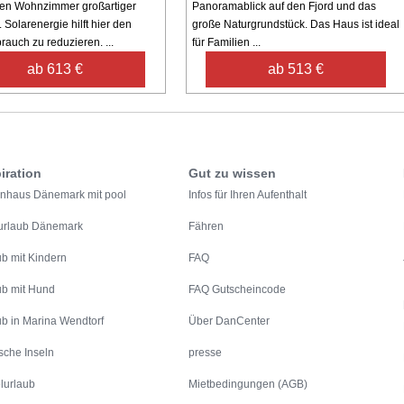
en Wohnzimmer großartiger
Panoramablick auf den Fjord und das
. Solarenergie hilft hier den
große Naturgrundstück. Das Haus ist ideal
rauch zu reduzieren. ...
für Familien ...
ab 613 €
ab 513 €
iration
Gut zu wissen
enhaus Dänemark mit pool
Infos für Ihren Aufenthalt
urlaub Dänemark
Fähren
ub mit Kindern
FAQ
ub mit Hund
FAQ Gutscheincode
ub in Marina Wendtorf
Über DanCenter
sche Inseln
presse
lurlaub
Mietbedingungen (AGB)