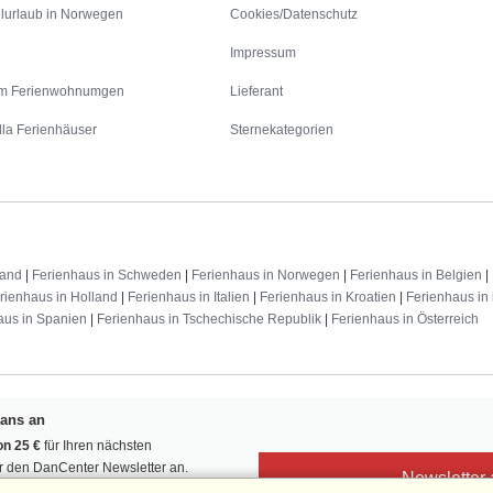
lurlaub in Norwegen
Cookies/Datenschutz
Impressum
m Ferienwohnumgen
Lieferant
lla Ferienhäuser
Sternekategorien
land
|
Ferienhaus in Schweden
|
Ferienhaus in Norwegen
|
Ferienhaus in Belgien
|
rienhaus in Holland
|
Ferienhaus in Italien
|
Ferienhaus in Kroatien
|
Ferienhaus in 
aus in Spanien
|
Ferienhaus in Tschechische Republik
|
Ferienhaus in Österreich
Fans an
n 25 €
für Ihren nächsten
ür den DanCenter Newsletter an.
Newsletter
, Gewinnspiele und Urlaubstipps!