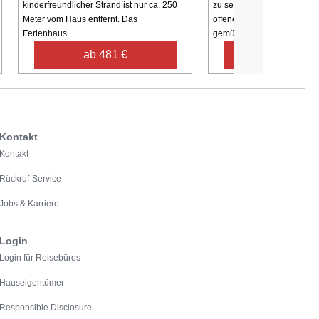
kinderfreundlicher Strand ist nur ca. 250
zu sechs Personen. Hier fi
Meter vom Haus entfernt. Das
offene Küche mit Wohnbere
Ferienhaus ...
gemütliche Abende am ...
ab 481 €
ab 810 €
Kontakt
Kontakt
Rückruf-Service
Jobs & Karriere
Login
Login für Reisebüros
Hauseigentümer
Responsible Disclosure