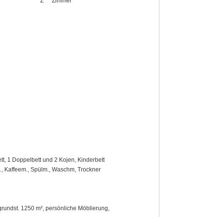
Z
Zimmer
tt, 1 Doppelbett und 2 Kojen, Kinderbett
h., Kaffeem., Spülm., Waschm, Trockner
grundst. 1250 m², persönliche Möblierung,