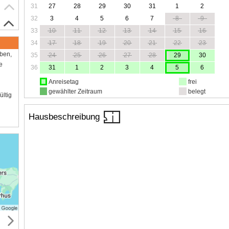
31
27
28
29
30
31
1
2
32
3
4
5
6
7
8
9
33
10
11
12
13
14
15
16
34
17
18
19
20
21
22
23
aben,
35
24
25
26
27
28
29
30
e
36
31
1
2
3
4
5
6
Anreisetag
frei
gewählter Zeitraum
belegt
ültig
Hausbeschreibung