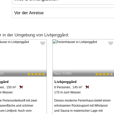
Vor der Anreise
 in der Umgebung von Livbjerggård:
220
Haus: 51960
ggård
Livbjerggård
nen, 150 m²
6 Personen, 145 m²
m Wasser.
170 m zum Wasser.
 Ferienunterkunft mit zwei
Dieses moderne Ferienhaus bietet einen
asenfläche und schöner
erholsamen Rückzugsort mit Whirlpool
zum Limfjord. Auch vom
und Sauna in malerischer Lage mit