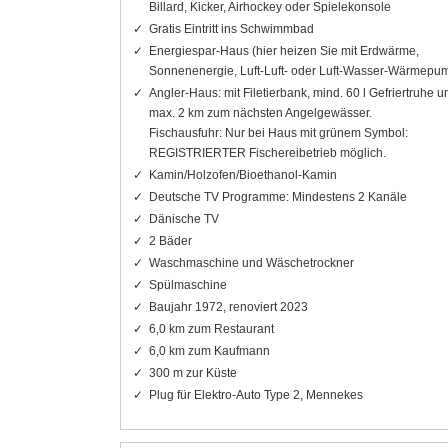
Billard, Kicker, Airhockey oder Spielekonsole
Gratis Eintritt ins Schwimmbad
Energiespar-Haus (hier heizen Sie mit Erdwärme,
Sonnenenergie, Luft-Luft- oder Luft-Wasser-Wärmepu
Angler-Haus: mit Filetierbank, mind. 60 l Gefriertruhe u
max. 2 km zum nächsten Angelgewässer.
Fischausfuhr: Nur bei Haus mit grünem Symbol:
REGISTRIERTER Fischereibetrieb möglich.
Kamin/Holzofen/Bioethanol-Kamin
Deutsche TV Programme: Mindestens 2 Kanäle
Dänische TV
2 Bäder
Waschmaschine und Wäschetrockner
Spülmaschine
Baujahr 1972, renoviert 2023
6,0 km zum Restaurant
6,0 km zum Kaufmann
300 m zur Küste
Plug für Elektro-Auto Type 2, Mennekes