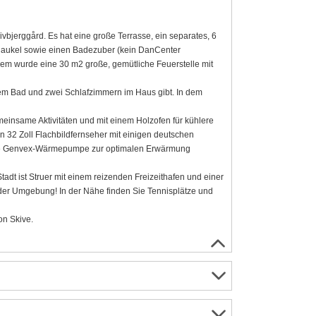
vbjerggård. Es hat eine große Terrasse, ein separates, 6
haukel sowie einen Badezuber (kein DanCenter
em wurde eine 30 m2 große, gemütliche Feuerstelle mit
inem Bad und zwei Schlafzimmern im Haus gibt. In dem
insame Aktivitäten und mit einem Holzofen für kühlere
n 32 Zoll Flachbildfernseher mit einigen deutschen
ente Genvex-Wärmepumpe zur optimalen Erwärmung
adt ist Struer mit einem reizenden Freizeithafen und einer
der Umgebung! In der Nähe finden Sie Tennisplätze und
on Skive.