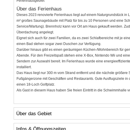
Ferienhausgebiet
Über das Ferienhaus
Dieses 2023 renovierte Ferienhaus liegt auf einem Naturgrundstück in Li
m² großes Saunagebäude mit Platz für bis zu 10 Personen und eine Sc
Service/Wartung). Brennholz kann vor Ort am Haus gekauft werden. Zud
Überdachung angelegt.
Eignet sich auch für zwei Familien, da es zwei Schlafbereiche mit je e
einen Bad stehen sogar zwei Duschen zur Verfügung.
Darüber hinaus gibt es einen geräumigen Küchen-/Wohnbereich für geme
Abende. Für den Freizeitspaß stehen eine X-Box, Nintendo Wii und eine
Sendern zur Auswahl bereit. Im Ferienhaus wurde eine energieeffizi
installiert.
Das Haus liegt nur 300 m vom Strand entfernt und die nächste größere St
Fußgängerzone mit Geschäften und Restaurants. Gute Ausflugsziele in 
einen 18-Loch Golfplatz.
Als Gast in diesem Haus haben Sie freien Eintritt in die Schwimmhalle v
Über das Gebiet
Infos & Öffnungszeiten