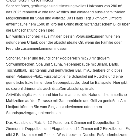
Sehr schönes, geräumiges und stimmungsvolles Holzhaus von 280 m²,
das 2025 renoviert wurde und köstlich und einladend aussieht mit vielen
Möglichkeiten für Spaß und Aktivität. Das Haus liegt 3 km vom Limfjord
entfernt auf einem 1500 m² großen Grundstück mit fantastischem Blick über
die Landschaft und den Fjord.
Ein wirklich schönes Haus mit den besten Voraussetzungen für einen
gelungenen Urlaub oder der absolut ideale Ort, wenn die Familie oder
Freunde zusammenkommen müssen.
Schöner, heller und freundlicher Poolbereich mit 28 m² großem
Schwimmbecken, Spa und Sauna. Nebengebäude mit Billard, Darts,
Tischfußball, Tischtennis und gemütlicher Bar. Im Außenbereich gibt es
einen Pétanque-Platz, Fussballtor, eine Schaukel mit Rutsche und eine
gemütliche Ecke hinter dem Nebengebäude, ideal für Ballspiele. Hier gibt
es sowohl drinnen als auch draußen absolut optimale
Aktivitätsmöglichkeiten und hier hat man Lust, die Natur und sommerliche
Mahlzeiten auf der Terrasse mit Gartenmöbeln und Grill zu genießen. Am
Limfjord können Sie vom Steg aus schwimmen oder einen
Strandspaziergang unternehmen.
Das Haus bietet Platz für 12 Personen: 3 Zimmer mit Doppelbetten, 1
Zimmer mit Doppelbett und Etagenbett und 1 Zimmer mit 2 Einzelbetten. Es
gibt 3 Badezimmer mit Toilette, Waschbecken, Dusche, Fußbodenheizung