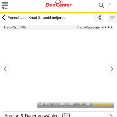
×
Menü
Suchen
Ferienhaus: Knud Strand/Limfjorden
Urlaubsziele
Haus-Nr. 57467
Haus-Kategorie:
★★★★
Weitere Urlaubsziele
Angebote
Inspiration
Kontakt
Gut zu wissen
Login
Küste/See 3,0 km
Kundenbewertung
Anreise & Dauer auswählen