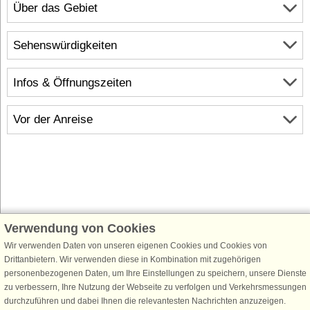
Über das Gebiet
Sehenswürdigkeiten
Infos & Öffnungszeiten
Vor der Anreise
Verwendung von Cookies
Schließen Sie sich 100.000 Ferienhaus-Fans an
Wir verwenden Daten von unseren eigenen Cookies und Cookies von
Erhalten Sie einen
Willkommensgutschein von 25 €
für Ihren nächsten
Drittanbietern. Wir verwenden diese in Kombination mit zugehörigen
Ferienhausurlaub - melden Sie sich einfach für den DanCenter Newsletter
personenbezogenen Daten, um Ihre Einstellungen zu speichern, unsere Dienste
an. Verpassen Sie nie wieder exklusive Angebote, Gewinnspiele und
zu verbessern, Ihre Nutzung der Webseite zu verfolgen und Verkehrsmessungen
Urlaubstipps!
durchzuführen und dabei Ihnen die relevantesten Nachrichten anzuzeigen.