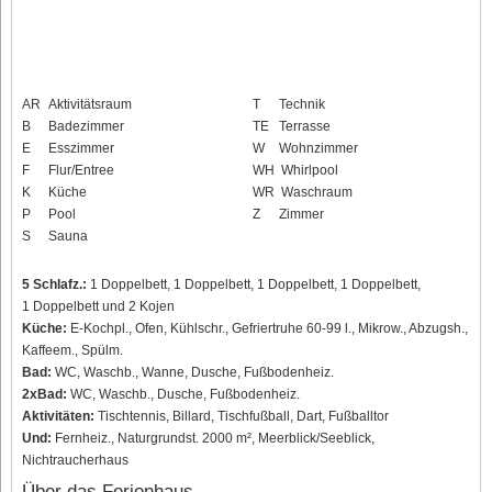
AR
Aktivitätsraum
T
Technik
B
Badezimmer
TE
Terrasse
E
Esszimmer
W
Wohnzimmer
F
Flur/Entree
WH
Whirlpool
K
Küche
WR
Waschraum
P
Pool
Z
Zimmer
S
Sauna
5 Schlafz.:
1 Doppelbett, 1 Doppelbett, 1 Doppelbett, 1 Doppelbett,
1 Doppelbett und 2 Kojen
Küche:
E-Kochpl., Ofen, Kühlschr., Gefriertruhe 60-99 l., Mikrow., Abzugsh.,
Kaffeem., Spülm.
Bad:
WC, Waschb., Wanne, Dusche, Fußbodenheiz.
2xBad:
WC, Waschb., Dusche, Fußbodenheiz.
Aktivitäten:
Tischtennis, Billard, Tischfußball, Dart, Fußballtor
Und:
Fernheiz., Naturgrundst. 2000 m², Meerblick/Seeblick,
Nichtraucherhaus
Über das Ferienhaus