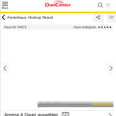
×
Menü
Suchen
Ferienhaus: Hostrup Strand
Urlaubsziele
Haus-Nr. 44873
Haus-Kategorie:
★★★★★
Weitere Urlaubsziele
Angebote
Inspiration
Kontakt
Gut zu wissen
Login
Küste/See 500 m
Kundenbewertung
Anreise & Dauer auswählen