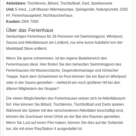
Aktivitäten:
Tischtennis, Billard, Tischfußball, Dart, Spielkonsole
Und:
E-Heiz., Luft-Wasser-Wärmepumpe, Spielgeräte, Naturgrundst. 2582
m², Ferienhausgebiet, Nichtraucherhaus
Kaution:
DKK 7000
Über das Ferienhaus
Geräumiges Ferienhaus für 26 Personen mit Swimmingpool, Whirlpool,
Sauna und Aktivitätsraum am Limfjord, nur eine kurze Autofahrt von der
Marktstadt Skive entfernt.
Wenn Sie gerne schwimmen, ist der eigene Badebereich des
Ferienhauses ideal. Hier finden Sie den beheizten Swimmingpool des
Ferienhauses mit Wasserrutsche, Gegenstromanlage und römischer
Treppe. Nach dem Schwimmen im Pool können Sie ein Bad im Whirlpool
oder in der Sauna genießen – vielleicht ein noch größerer Hit bei den
älteren Mitgliedern der Gruppe?
Die vielen Möglichkeiten des Ferienhauses setzen sich im Aktivitätsraum
fort. Hier können Sie Billard, Tischtennis, Tischfußball und Darts spielen.
Während die Spieler mit den verschiedenen Aktivitäten beschäftigt sind,
können die Zuschauer einen Drink an der Bar des Raumes genießen.
Wenn Sie Lust auf einen Film haben, können Sie dies auf der Sofaecke
tun, die mit einer PlayStation 4 ausgestattet ist.