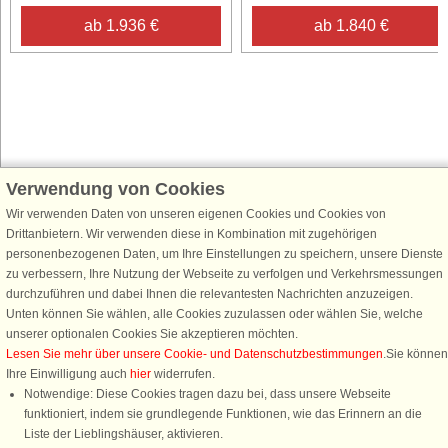
ab 1.936 €
ab 1.840 €
Verwendung von Cookies
Schließen Sie sich 100.000 Ferienhaus-Fans an
Wir verwenden Daten von unseren eigenen Cookies und Cookies von
Erhalten Sie einen
Willkommensgutschein von 25 €
für Ihren nächsten
Drittanbietern. Wir verwenden diese in Kombination mit zugehörigen
Ferienhausurlaub - melden Sie sich einfach für den DanCenter Newsletter
personenbezogenen Daten, um Ihre Einstellungen zu speichern, unsere Dienste
an. Verpassen Sie nie wieder exklusive Angebote, Gewinnspiele und
zu verbessern, Ihre Nutzung der Webseite zu verfolgen und Verkehrsmessungen
Urlaubstipps!
durchzuführen und dabei Ihnen die relevantesten Nachrichten anzuzeigen.
Unten können Sie wählen, alle Cookies zuzulassen oder wählen Sie, welche
unserer optionalen Cookies Sie akzeptieren möchten.
Lesen Sie mehr über unsere Cookie- und Datenschutzbestimmungen
.Sie können
Ihre Einwilligung auch
hier
widerrufen.
Newsletter abonnieren
Notwendige: Diese Cookies tragen dazu bei, dass unsere Webseite
funktioniert, indem sie grundlegende Funktionen, wie das Erinnern an die
Liste der Lieblingshäuser, aktivieren.