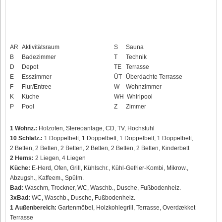
AR
Aktivitätsraum
S
Sauna
B
Badezimmer
T
Technik
D
Depot
TE
Terrasse
E
Esszimmer
ÜT
Überdachte Terrasse
F
Flur/Entree
W
Wohnzimmer
K
Küche
WH
Whirlpool
P
Pool
Z
Zimmer
1 Wohnz.:
Holzofen, Stereoanlage, CD, TV, Hochstuhl
10 Schlafz.:
1 Doppelbett, 1 Doppelbett, 1 Doppelbett, 1 Doppelbett,
2 Betten, 2 Betten, 2 Betten, 2 Betten, 2 Betten, 2 Betten, Kinderbett
2 Hems:
2 Liegen, 4 Liegen
Küche:
E-Herd, Ofen, Grill, Kühlschr., Kühl-Gefrier-Kombi, Mikrow.,
Abzugsh., Kaffeem., Spülm.
Bad:
Waschm, Trockner, WC, Waschb., Dusche, Fußbodenheiz.
3xBad:
WC, Waschb., Dusche, Fußbodenheiz.
1 Außenbereich:
Gartenmöbel, Holzkohlegrill, Terrasse, Overdækket
Terrasse