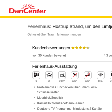
Ferienhaus:
Hostrup Strand
,
um den Limfj
Gehostet über Traum ferienwohnungen
Kundenbewertungen
von 30 Kunden bewertet
4.3 vo
Ferienhaus-Ausstattung
6
3
90m²
nein
nein
Inkl.
3
Problemloses Einchecken über Smart-Lock-
Schlüsselkästen
Meerblick/Seeblick
Kamin/Holzofen/Bioethanol-Kamin
Deutsche TV Programme: Mindestens 2 Kanäle