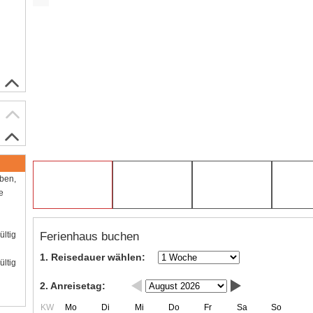
aben,
e
Ferienhaus buchen
ültig
1. Reisedauer wählen:
ültig
2. Anreisetag:
KW
Mo
Di
Mi
Do
Fr
Sa
So