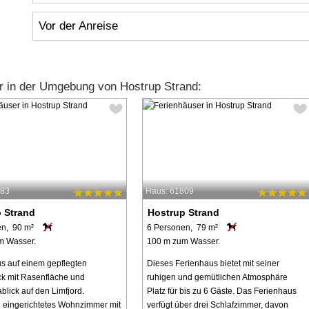
Vor der Anreise
r in der Umgebung von Hostrup Strand:
283
Haus: 61809
 Strand
Hostrup Strand
en, 90 m²
6 Personen, 79 m²
m Wasser.
100 m zum Wasser.
s auf einem gepflegten
Dieses Ferienhaus bietet mit seiner
k mit Rasenfläche und
ruhigen und gemütlichen Atmosphäre
lick auf den Limfjord.
Platz für bis zu 6 Gäste. Das Ferienhaus
 eingerichtetes Wohnzimmer mit
verfügt über drei Schlafzimmer, davon