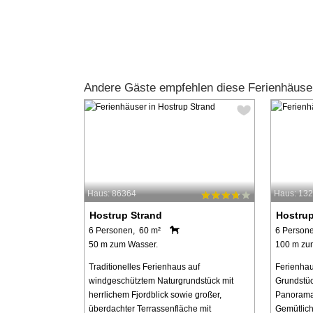
Andere Gäste empfehlen diese Ferienhäuse
Haus: 86364
Haus: 13
Hostrup Strand
Hostrup
6 Personen, 60 m²
6 Person
50 m zum Wasser.
100 m zu
Traditionelles Ferienhaus auf
Ferienhau
windgeschütztem Naturgrundstück mit
Grundstüc
herrlichem Fjordblick sowie großer,
Panoramab
überdachter Terrassenfläche mit
Gemütlich