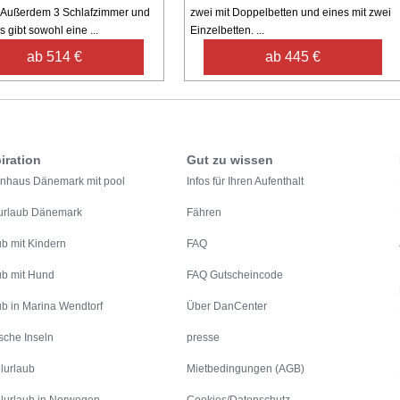
 Außerdem 3 Schlafzimmer und
zwei mit Doppelbetten und eines mit zwei
Es gibt sowohl eine ...
Einzelbetten. ...
ab 514 €
ab 445 €
iration
Gut zu wissen
enhaus Dänemark mit pool
Infos für Ihren Aufenthalt
urlaub Dänemark
Fähren
ub mit Kindern
FAQ
ub mit Hund
FAQ Gutscheincode
ub in Marina Wendtorf
Über DanCenter
sche Inseln
presse
lurlaub
Mietbedingungen (AGB)
lurlaub in Norwegen
Cookies/Datenschutz