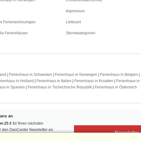
Impressum
m Ferienwohnumgen
Lieferant
lla Ferienhäuser
Sternekategorien
land
|
Ferienhaus in Schweden
|
Ferienhaus in Norwegen
|
Ferienhaus in Belgien
|
rienhaus in Holland
|
Ferienhaus in Italien
|
Ferienhaus in Kroatien
|
Ferienhaus in 
aus in Spanien
|
Ferienhaus in Tschechische Republik
|
Ferienhaus in Österreich
Fans an
n 25 €
für Ihren nächsten
ür den DanCenter Newsletter an.
Newsletter
, Gewinnspiele und Urlaubstipps!