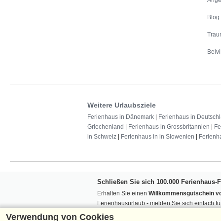
Blog
Trau
Belvi
Weitere Urlaubsziele
Ferienhaus in Dänemark
|
Ferienhaus in Deutsch
Griechenland
|
Ferienhaus in Grossbritannien
|
Fe
in Schweiz
|
Ferienhaus in in Slowenien
|
Ferienh
Schließen Sie sich 100.000 Ferienhaus-
Erhalten Sie einen
Willkommensgutschein vo
Ferienhausurlaub - melden Sie sich einfach f
Verpassen Sie nie wieder exklusive Angebote
Verwendung von Cookies