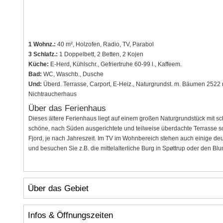
1 Wohnz.:
40 m², Holzofen, Radio, TV, Parabol
3 Schlafz.:
1 Doppelbett, 2 Betten, 2 Kojen
Küche:
E-Herd, Kühlschr., Gefriertruhe 60-99 l., Kaffeem.
Bad:
WC, Waschb., Dusche
Und:
Überd. Terrasse, Carport, E-Heiz., Naturgrundst. m. Bäumen 2522 
Nichtraucherhaus
Über das Ferienhaus
Dieses ältere Ferienhaus liegt auf einem großen Naturgrundstück mit 
schöne, nach Süden ausgerichtete und teilweise überdachte Terrasse s
Fjord, je nach Jahreszeit. Im TV im Wohnbereich stehen auch einige 
und besuchen Sie z.B. die mittelalterliche Burg in Spøttrup oder den B
Über das Gebiet
Infos & Öffnungszeiten