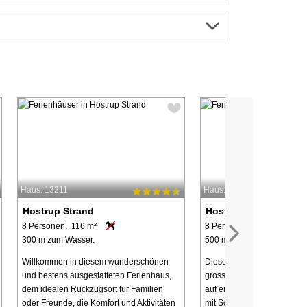
Haus: 13211
Haus: 13351
Hostrup Strand
Hostrup Strand
8 Personen, 116 m²
8 Personen, 80 m²
300 m zum Wasser.
500 m zum Wasser.
Willkommen in diesem wunderschönen
Dieses Ferienhaus mit eine
und bestens ausgestatteten Ferienhaus,
grossen, teils überdachten 
dem idealen Rückzugsort für Familien
auf einem ungestörten Nat
oder Freunde, die Komfort und Aktivitäten
mit Schaukel und Sandkas