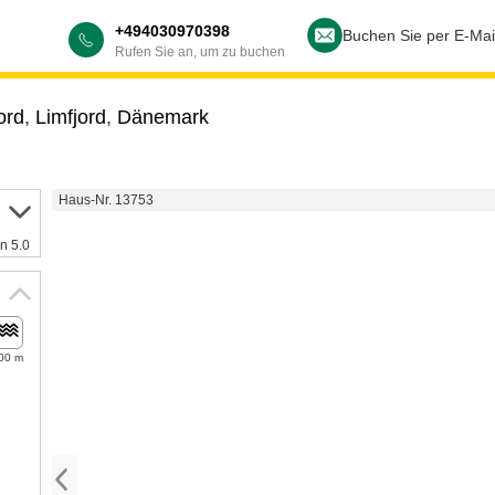
+494030970398
Buchen Sie per E-Mai
Rufen Sie an, um zu buchen
ord
,
Limfjord
,
Dänemark
Haus-Nr. 13753
n 5.0
00 m