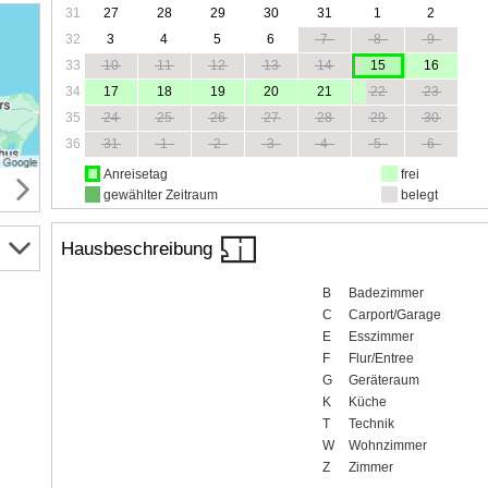
31
27
28
29
30
31
1
2
32
3
4
5
6
7
8
9
33
10
11
12
13
14
15
16
34
17
18
19
20
21
22
23
35
24
25
26
27
28
29
30
36
31
1
2
3
4
5
6
Anreisetag
frei
gewählter Zeitraum
belegt
Hausbeschreibung
B
Badezimmer
C
Carport/Garage
E
Esszimmer
F
Flur/Entree
G
Geräteraum
K
Küche
T
Technik
W
Wohnzimmer
Z
Zimmer