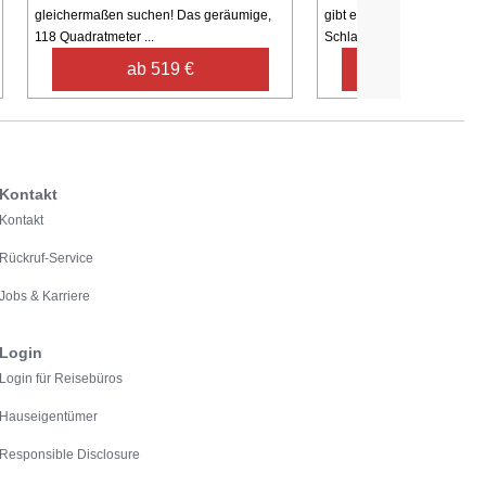
gleichermaßen suchen! Das geräumige,
gibt es ein grosses Wohnzi
118 Quadratmeter ...
Schlafzimmer ...
ab 519 €
ab 648 €
Kontakt
Kontakt
Rückruf-Service
Jobs & Karriere
Login
Login für Reisebüros
Hauseigentümer
Responsible Disclosure