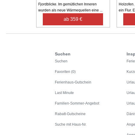
Fjordblicke. Im gemütlichen Inneren
Holzofen.
wurden als neue Wärmequellen eine ...
ein Flur. 
ab 359 €
Suchen
Insp
Suchen
Feri
Favoriten (0)
Kurz
Ferienhaus-Gutschein
Urla
Last Minute
Urla
Familien-Sommer-Angebot
Urla
Rabatt-Gutscheine
Däni
Suche mit Haus-Nr.
Ange
Ange