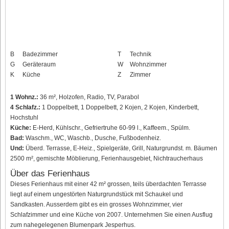
B
Badezimmer
T
Technik
G
Geräteraum
W
Wohnzimmer
K
Küche
Z
Zimmer
1 Wohnz.:
36 m², Holzofen, Radio, TV, Parabol
4 Schlafz.:
1 Doppelbett, 1 Doppelbett, 2 Kojen, 2 Kojen, Kinderbett,
Hochstuhl
Küche:
E-Herd, Kühlschr., Gefriertruhe 60-99 l., Kaffeem., Spülm.
Bad:
Waschm., WC, Waschb., Dusche, Fußbodenheiz.
Und:
Überd. Terrasse, E-Heiz., Spielgeräte, Grill, Naturgrundst. m. Bäumen
2500 m², gemischte Möblierung, Ferienhausgebiet, Nichtraucherhaus
Über das Ferienhaus
Dieses Ferienhaus mit einer 42 m² grossen, teils überdachten Terrasse
liegt auf einem ungestörten Naturgrundstück mit Schaukel und
Sandkasten. Ausserdem gibt es ein grosses Wohnzimmer, vier
Schlafzimmer und eine Küche von 2007. Unternehmen Sie einen Ausflug
zum nahegelegenen Blumenpark Jesperhus.