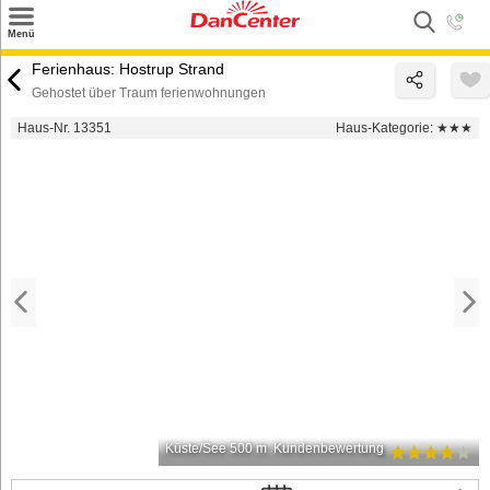
×
Menü
Suchen
Ferienhaus: Hostrup Strand
Gehostet über Traum ferienwohnungen
Urlaubsziele
Haus-Nr. 13351
Haus-Kategorie:
★★★
Weitere Urlaubsziele
Angebote
Inspiration
Kontakt
Gut zu wissen
Login
Küste/See 500 m
Kundenbewertung