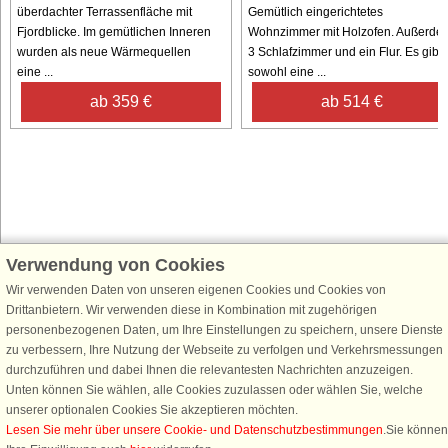
überdachter Terrassenfläche mit
Gemütlich eingerichtetes
Fjordblicke. Im gemütlichen Inneren
Wohnzimmer mit Holzofen. Außerde
wurden als neue Wärmequellen
3 Schlafzimmer und ein Flur. Es gibt
eine ...
sowohl eine ...
ab 359 €
ab 514 €
Verwendung von Cookies
Schließen Sie sich 100.000 Ferienhaus-Fans an
Wir verwenden Daten von unseren eigenen Cookies und Cookies von
Erhalten Sie einen
Willkommensgutschein von 25 €
für Ihren nächsten
Drittanbietern. Wir verwenden diese in Kombination mit zugehörigen
Ferienhausurlaub - melden Sie sich einfach für den DanCenter Newsletter
personenbezogenen Daten, um Ihre Einstellungen zu speichern, unsere Dienste
an. Verpassen Sie nie wieder exklusive Angebote, Gewinnspiele und
zu verbessern, Ihre Nutzung der Webseite zu verfolgen und Verkehrsmessungen
Urlaubstipps!
durchzuführen und dabei Ihnen die relevantesten Nachrichten anzuzeigen.
Unten können Sie wählen, alle Cookies zuzulassen oder wählen Sie, welche
unserer optionalen Cookies Sie akzeptieren möchten.
Lesen Sie mehr über unsere Cookie- und Datenschutzbestimmungen
.Sie können