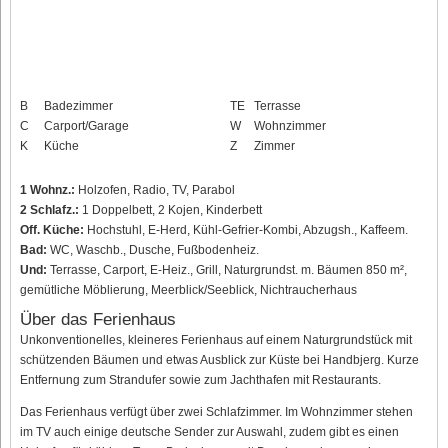
B
Badezimmer
TE
Terrasse
C
Carport/Garage
W
Wohnzimmer
K
Küche
Z
Zimmer
1 Wohnz.:
Holzofen, Radio, TV, Parabol
2 Schlafz.:
1 Doppelbett, 2 Kojen, Kinderbett
Off. Küche:
Hochstuhl, E-Herd, Kühl-Gefrier-Kombi, Abzugsh., Kaffeem.
Bad:
WC, Waschb., Dusche, Fußbodenheiz.
Und:
Terrasse, Carport, E-Heiz., Grill, Naturgrundst. m. Bäumen 850 m²,
gemütliche Möblierung, Meerblick/Seeblick, Nichtraucherhaus
Über das Ferienhaus
Unkonventionelles, kleineres Ferienhaus auf einem Naturgrundstück mit
schützenden Bäumen und etwas Ausblick zur Küste bei Handbjerg. Kurze
Entfernung zum Strandufer sowie zum Jachthafen mit Restaurants.
Das Ferienhaus verfügt über zwei Schlafzimmer. Im Wohnzimmer stehen
im TV auch einige deutsche Sender zur Auswahl, zudem gibt es einen