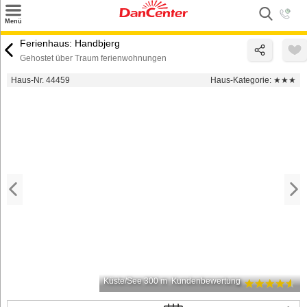
×
Menü
Suchen
Ferienhaus: Handbjerg
Gehostet über Traum ferienwohnungen
Urlaubsziele
Haus-Nr. 44459
Haus-Kategorie:
★★★
Weitere Urlaubsziele
Angebote
Inspiration
Kontakt
Gut zu wissen
Login
Küste/See 300 m
Kundenbewertung