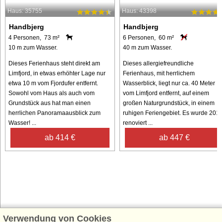
Haus: 35755
Haus: 43398
Handbjerg
Handbjerg
4 Personen, 73 m²
6 Personen, 60 m²
10 m zum Wasser.
40 m zum Wasser.
Dieses Ferienhaus steht direkt am
Dieses allergiefreundliche
Limfjord, in etwas erhöhter Lage nur
Ferienhaus, mit herrlichem
etwa 10 m vom Fjordufer entfernt.
Wasserblick, liegt nur ca. 40 Meter
Sowohl vom Haus als auch vom
vom Limfjord entfernt, auf einem
Grundstück aus hat man einen
großen Naturgrundstück, in einem
herrlichen Panoramaausblick zum
ruhigen Feriengebiet. Es wurde 201
Wasser! ...
renoviert ...
ab 414 €
ab 447 €
Verwendung von Cookies