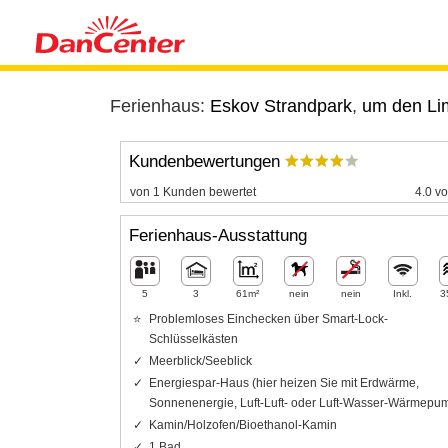
Ferienhaus:
Eskov Strandpark
,
um den Lim
Kundenbewertungen
von 1 Kunden bewertet
4.0 vo
Ferienhaus-Ausstattung
5
3
61m²
nein
nein
Inkl.
3
Problemloses Einchecken über Smart-Lock-
Schlüsselkästen
Meerblick/Seeblick
Energiespar-Haus (hier heizen Sie mit Erdwärme,
Sonnenenergie, Luft-Luft- oder Luft-Wasser-Wärmepu
Kamin/Holzofen/Bioethanol-Kamin
1 Bad