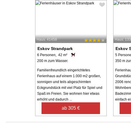
Haus: 41458
Haus: 13
Eskov Strandpark
Eskov S
6 Personen, 42 m²
5 Person
200 m zum Wasser.
350 m zu
Familienfreundlich eingerichtetes
Ferienhau
Ferienhaus auf einem 1.000 m2 großen,
Grundstüc
sonnigen und teils abgeschirmten
2006 reno
Eckgrundstück mit viel Platz für Spiel und
Wohnberei
Spaß im Freien. Sie wohnen hier etwas
Badezimme
erhöht und dadurch ...
einfach ein
ab 305 €