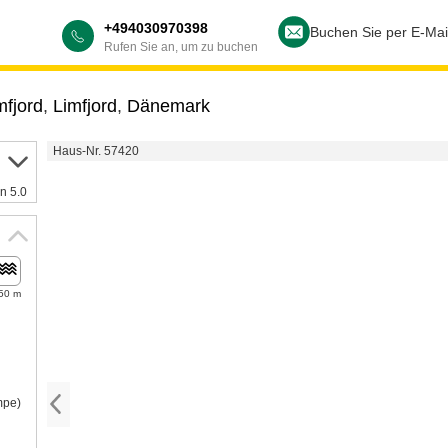
+494030970398
Buchen Sie per E-Mai
Rufen Sie an, um zu buchen
fjord
,
Limfjord
,
Dänemark
Haus-Nr. 57420
n 5.0
50 m
mpe)