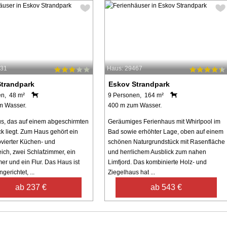
331
Haus: 29467
trandpark
Eskov Strandpark
en, 48 m²
9 Personen, 164 m²
m Wasser.
400 m zum Wasser.
s, das auf einem abgeschirmten
Geräumiges Ferienhaus mit Whirlpool im
k liegt. Zum Haus gehört ein
Bad sowie erhöhter Lage, oben auf einem
vierter Küchen- und
schönen Naturgrundstück mit Rasenfläche
ch, zwei Schlafzimmer, ein
und herrlichem Ausblick zum nahen
r und ein Flur. Das Haus ist
Limfjord. Das kombinierte Holz- und
gerichtet, ...
Ziegelhaus hat ...
ab 237 €
ab 543 €