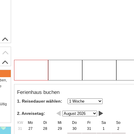
aben,
e
Ferienhaus buchen
1. Reisedauer wählen:
ültig
2. Anreisetag:
KW
Mo
Di
Mi
Do
Fr
Sa
So
31
27
28
29
30
31
1
2