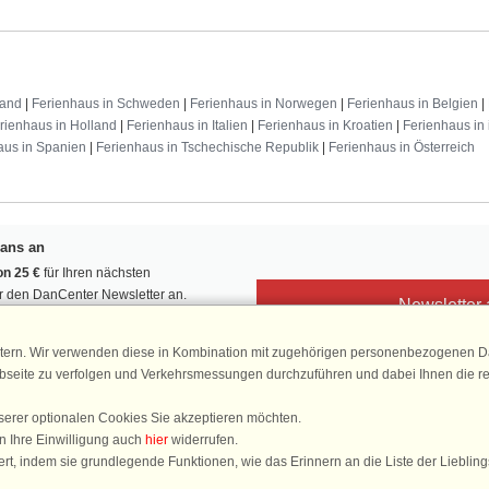
land
|
Ferienhaus in Schweden
|
Ferienhaus in Norwegen
|
Ferienhaus in Belgien
|
rienhaus in Holland
|
Ferienhaus in Italien
|
Ferienhaus in Kroatien
|
Ferienhaus in 
aus in Spanien
|
Ferienhaus in Tschechische Republik
|
Ferienhaus in Österreich
Fans an
n 25 €
für Ihren nächsten
ür den DanCenter Newsletter an.
Newsletter
, Gewinnspiele und Urlaubstipps!
tern. Wir verwenden diese in Kombination mit zugehörigen personenbezogenen Da
ebseite zu verfolgen und Verkehrsmessungen durchzuführen und dabei Ihnen die r
serer optionalen Cookies Sie akzeptieren möchten.
DanCenter 
n Ihre Einwilligung auch
hier
widerrufen.
4,
rt, indem sie grundlegende Funktionen, wie das Erinnern an die Liste der Lieblin
basierend auf mehr 1