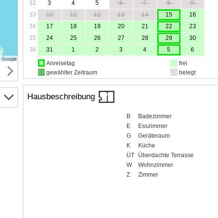
32
3
4
5
6
7
8
9
33
10
11
12
13
14
15
16
34
17
18
19
20
21
22
23
35
24
25
26
27
28
29
30
36
31
1
2
3
4
5
6
Anreisetag
frei
gewählter Zeitraum
belegt
Hausbeschreibung
B
Badezimmer
E
Esszimmer
G
Geräteraum
K
Küche
ÜT
Überdachte Terrasse
W
Wohnzimmer
Z
Zimmer