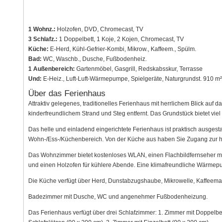
1 Wohnz.:
Holzofen, DVD, Chromecast, TV
3 Schlafz.:
1 Doppelbett, 1 Koje, 2 Kojen, Chromecast, TV
Küche:
E-Herd, Kühl-Gefrier-Kombi, Mikrow., Kaffeem., Spülm.
Bad:
WC, Waschb., Dusche, Fußbodenheiz.
1 Außenbereich:
Gartenmöbel, Gasgrill, Redskabsskur, Terrasse
Und:
E-Heiz., Luft-Luft-Wärmepumpe, Spielgeräte, Naturgrundst. 910 m²
Über das Ferienhaus
Attraktiv gelegenes, traditionelles Ferienhaus mit herrlichem Blick auf 
kinderfreundlichem Strand und Steg entfernt. Das Grundstück bietet vie
Das helle und einladend eingerichtete Ferienhaus ist praktisch ausgesta
Wohn-/Ess-/Küchenbereich. Von der Küche aus haben Sie Zugang zur hi
Das Wohnzimmer bietet kostenloses WLAN, einen Flachbildfernseher 
und einen Holzofen für kühlere Abende. Eine klimafreundliche Wärmepu
Die Küche verfügt über Herd, Dunstabzugshaube, Mikrowelle, Kaffeemas
Badezimmer mit Dusche, WC und angenehmer Fußbodenheizung.
Das Ferienhaus verfügt über drei Schlafzimmer: 1. Zimmer mit Doppelbet