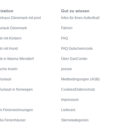
iration
Gut zu wissen
enhaus Dänemark mit pool
Infos für Ihren Aufenthalt
urlaub Dänemark
Fähren
ub mit Kindern
FAQ
ub mit Hund
FAQ Gutscheincode
ub in Marina Wendtorf
Über DanCenter
sche Inseln
presse
lurlaub
Mietbedingungen (AGB)
lurlaub in Norwegen
Cookies/Datenschutz
Impressum
m Ferienwohnumgen
Lieferant
lla Ferienhäuser
Sternekategorien