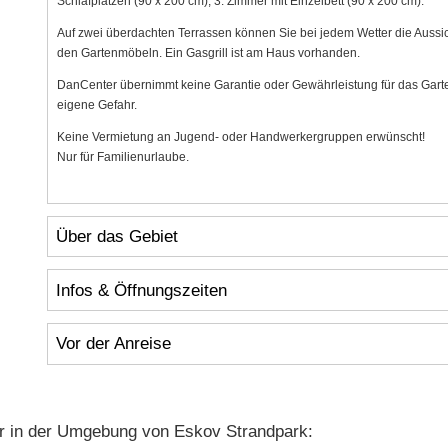
Schlafplätzen (90 x 200 cm), 3. Zimmer mit Einzelbett (90 x 200 cm).
Auf zwei überdachten Terrassen können Sie bei jedem Wetter die Aussi
den Gartenmöbeln. Ein Gasgrill ist am Haus vorhanden.
DanCenter übernimmt keine Garantie oder Gewährleistung für das Garten
eigene Gefahr.
Keine Vermietung an Jugend- oder Handwerkergruppen erwünscht!
Nur für Familienurlaube.
Über das Gebiet
Infos & Öffnungszeiten
Vor der Anreise
r in der Umgebung von Eskov Strandpark: