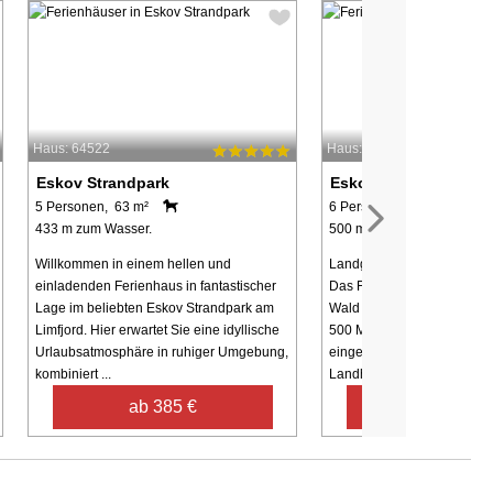
Haus: 64522
Haus: 58785
Eskov Strandpark
Eskov Strandpark
5 Personen, 63 m²
6 Personen, 144 m²
433 m zum Wasser.
500 m zum Wasser.
Willkommen in einem hellen und
Landgut mit Panoramablick
einladenden Ferienhaus in fantastischer
Das Ferienhaus liegt in de
Lage im beliebten Eskov Strandpark am
Wald und Strand und der St
Limfjord. Hier erwartet Sie eine idyllische
500 Meter entfernt. Am Hau
Urlaubsatmosphäre in ruhiger Umgebung,
eingezäunter Garten. Dies
kombiniert ...
Landhaus ...
ab 385 €
ab 457 €