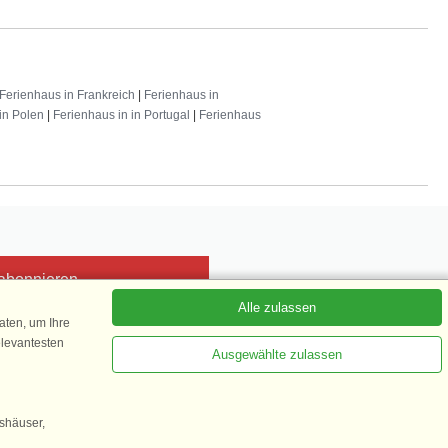
Ferienhaus in Frankreich
|
Ferienhaus in
in Polen
|
Ferienhaus in in Portugal
|
Ferienhaus
 abonnieren
Alle zulassen
ten, um Ihre
elevantesten
Ausgewählte zulassen
Kundenbewertung
1 von 5
gshäuser,
35.870 Kundenbewertungen