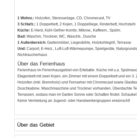
1 Wohnz.:
Holzofen, Stereoanlage, CD, Chromecast, TV
3 Schlafz.:
1 Doppelbett, 2 Kojen, 1 Doppelliege, Kinderbett, Hochstuhl
Küche:
E-Herd, Kühl-Gefrier-Kombi, Mikrow., Kaffeem., Spülm.
Bad:
Waschm, Trockner, WC, Waschb., Dusche
1 Außenbereich:
Gartenmöbel, Liegestühle, Holzkohlegrill, Terrasse
Und:
Carport, E-Heiz., Luft-Luft-Wärmepumpe, Spielgeräte, Naturgrund
Nichtraucherhaus
Über das Ferienhaus
Ferienhaus im Ferienhausgebiet von Ertebølle. Küche mit u.a. Spülmasch
Etagenbett mit zwei Kojen, ein Zimmer mit einem Doppelbett und ein 3
Holzofen (inkl. Brennholz) und Fernseher mit Chromecast sowie Glas
Duschkabine. Waschmaschine und Trockner vorhanden. Überdachte Terra
Terrassen, sodass man im Garten Sonne oder Schatten findet. Schaukel
Keine Vermietung an Jugend- oder Handwerkergruppen erwünscht!
Über das Gebiet