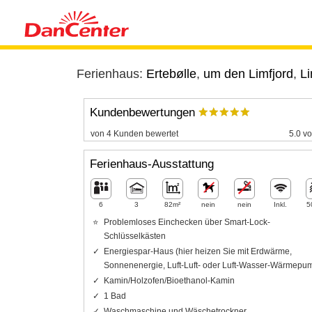
Ferienhaus:
Ertebølle
,
um den Limfjord
,
Li
Kundenbewertungen
von 4 Kunden bewertet
5.0 vo
Ferienhaus-Ausstattung
6
3
82m²
nein
nein
Inkl.
5
Problemloses Einchecken über Smart-Lock-
Schlüsselkästen
Energiespar-Haus (hier heizen Sie mit Erdwärme,
Sonnenenergie, Luft-Luft- oder Luft-Wasser-Wärmepu
Kamin/Holzofen/Bioethanol-Kamin
1 Bad
Waschmaschine und Wäschetrockner