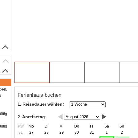
aben,
Ferienhaus buchen
e
1. Reisedauer wählen:
ültig
2. Anreisetag:
KW
Mo
Di
Mi
Do
Fr
Sa
So
ültig
31
27
28
29
30
31
1
2