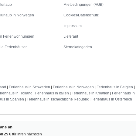
lurlaub
Mietbedingungen (AGB)
lurlaub in Norwegen
Cookies/Datenschutz
Impressum
m Ferienwohnumgen
Lieferant
lla Ferienhäuser
Sternekategorien
land
|
Ferienhaus in Schweden
|
Ferienhaus in Norwegen
|
Ferienhaus in Belgien
|
rienhaus in Holland
|
Ferienhaus in Italien
|
Ferienhaus in Kroatien
|
Ferienhaus in 
aus in Spanien
|
Ferienhaus in Tschechische Republik
|
Ferienhaus in Österreich
Fans an
n 25 €
für Ihren nächsten