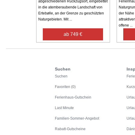
abgeschiedenen Rückzugsort, eingebettet
Ferienhau
in die atemberaubende Landschaft von
Naturgrun
Ertebølle, an der Grenze zu geschützten
der Nähe 
Naturgebieten. Mit ...
attraktive
offene ...
ab 749 €
Suchen
Insp
Suchen
Feri
Favoriten (0)
Kurz
Ferienhaus-Gutschein
Urla
Last Minute
Urla
Familien-Sommer-Angebot
Urla
Rabatt-Gutscheine
Däni