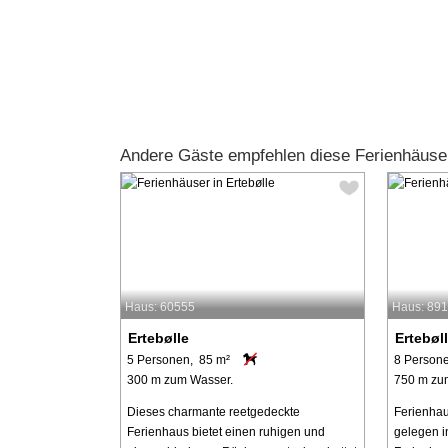
Andere Gäste empfehlen diese Ferienhäuser
Haus: 60555
Haus: 89
Ertebølle
Ertebøl
5 Personen, 85 m²
8 Person
300 m zum Wasser.
750 m zu
Dieses charmante reetgedeckte
Ferienha
Ferienhaus bietet einen ruhigen und
gelegen i