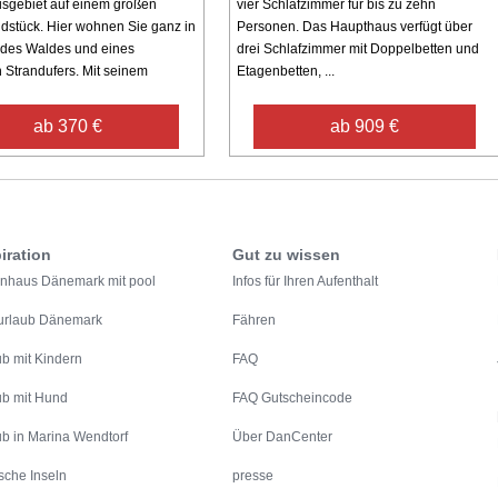
sgebiet auf einem großen
vier Schlafzimmer für bis zu zehn
dstück. Hier wohnen Sie ganz in
Personen. Das Haupthaus verfügt über
des Waldes und eines
drei Schlafzimmer mit Doppelbetten und
n Strandufers. Mit seinem
Etagenbetten, ...
ab 370 €
ab 909 €
iration
Gut zu wissen
enhaus Dänemark mit pool
Infos für Ihren Aufenthalt
urlaub Dänemark
Fähren
ub mit Kindern
FAQ
ub mit Hund
FAQ Gutscheincode
ub in Marina Wendtorf
Über DanCenter
sche Inseln
presse