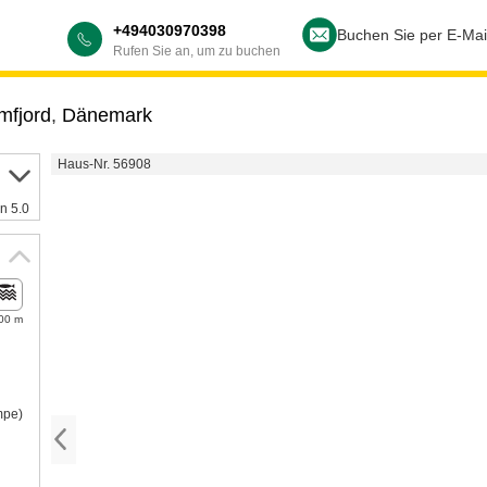
+494030970398
Buchen Sie per E-Mai
Rufen Sie an, um zu buchen
mfjord
,
Dänemark
Haus-Nr. 56908
n 5.0
00 m
mpe)