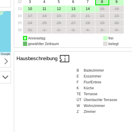
32
3
4
5
6
7
8
9
33
10
11
12
13
14
15
16
34
17
18
19
20
21
22
23
35
24
25
26
27
28
29
30
36
31
1
2
3
4
5
6
Anreisetag
frei
gewählter Zeitraum
belegt
Hausbeschreibung
B
Badezimmer
E
Esszimmer
F
Flur/Entree
K
Küche
TE
Terrasse
ÜT
Überdachte Terrasse
W
Wohnzimmer
Z
Zimmer