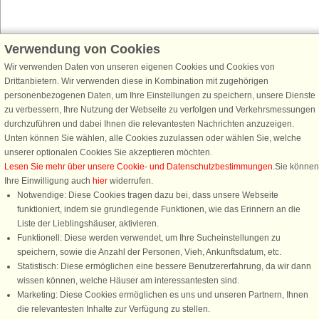
Verwendung von Cookies
Schließen Sie sich 100.000 Ferienhaus-Fans an
Wir verwenden Daten von unseren eigenen Cookies und Cookies von
Erhalten Sie einen
Willkommensgutschein von 25 €
für Ihren nächsten
Drittanbietern. Wir verwenden diese in Kombination mit zugehörigen
Ferienhausurlaub - melden Sie sich einfach für den DanCenter Newsletter
personenbezogenen Daten, um Ihre Einstellungen zu speichern, unsere Dienste
an. Verpassen Sie nie wieder exklusive Angebote, Gewinnspiele und
zu verbessern, Ihre Nutzung der Webseite zu verfolgen und Verkehrsmessungen
Urlaubstipps!
durchzuführen und dabei Ihnen die relevantesten Nachrichten anzuzeigen.
Unten können Sie wählen, alle Cookies zuzulassen oder wählen Sie, welche
unserer optionalen Cookies Sie akzeptieren möchten.
Lesen Sie mehr über unsere Cookie- und Datenschutzbestimmungen
.Sie können
Ihre Einwilligung auch
hier
widerrufen.
Newsletter abonnieren
Notwendige: Diese Cookies tragen dazu bei, dass unsere Webseite
funktioniert, indem sie grundlegende Funktionen, wie das Erinnern an die
Liste der Lieblingshäuser, aktivieren.
Funktionell: Diese werden verwendet, um Ihre Sucheinstellungen zu
speichern, sowie die Anzahl der Personen, Vieh, Ankunftsdatum, etc.
Folgen Sie uns:
Statistisch: Diese ermöglichen eine bessere Benutzererfahrung, da wir dann
Rufen Sie an, um zu buchen
wissen können, welche Häuser am interessantesten sind.
DanCenter Kundenbewertung
Marketing: Diese Cookies ermöglichen es uns und unseren Partnern, Ihnen
4,1 von 5
die relevantesten Inhalte zur Verfügung zu stellen.
basierend auf mehr 135.870 Kundenbewertungen