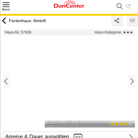
×
Menü
Suchen
Ferienhaus: Amtoft
Urlaubsziele
Haus-Nr. 57936
Haus-Kategorie:
★★★
Weitere Urlaubsziele
Angebote
Inspiration
Kontakt
Gut zu wissen
Login
Küste/See 300 m
Kundenbewertung
Anreise & Dauer auswählen