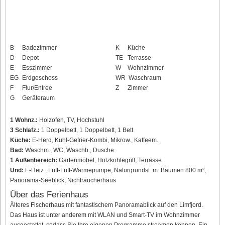
B
Badezimmer
K
Küche
D
Depot
TE
Terrasse
E
Esszimmer
W
Wohnzimmer
EG
Erdgeschoss
WR
Waschraum
F
Flur/Entree
Z
Zimmer
G
Geräteraum
1 Wohnz.:
Holzofen, TV, Hochstuhl
3 Schlafz.:
1 Doppelbett, 1 Doppelbett, 1 Bett
Küche:
E-Herd, Kühl-Gefrier-Kombi, Mikrow., Kaffeem.
Bad:
Waschm., WC, Waschb., Dusche
1 Außenbereich:
Gartenmöbel, Holzkohlegrill, Terrasse
Und:
E-Heiz., Luft-Luft-Wärmepumpe, Naturgrundst. m. Bäumen 800 m²,
Panorama-Seeblick, Nichtraucherhaus
Über das Ferienhaus
Älteres Fischerhaus mit fantastischem Panoramablick auf den Limfjord.
Das Haus ist unter anderem mit WLAN und Smart-TV im Wohnzimmer
ausgestattet, sodass Sie Ihre eigenen Programme streamen können. Ein