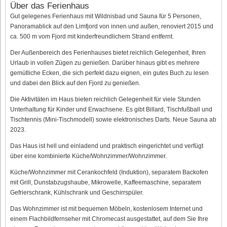
Über das Ferienhaus
Gut gelegenes Ferienhaus mit Wildnisbad und Sauna für 5 Personen,
Panoramablick auf den Limfjord von innen und außen, renoviert 2015 und
ca. 500 m vom Fjord mit kinderfreundlichem Strand entfernt.
Der Außenbereich des Ferienhauses bietet reichlich Gelegenheit, Ihren
Urlaub in vollen Zügen zu genießen. Darüber hinaus gibt es mehrere
gemütliche Ecken, die sich perfekt dazu eignen, ein gutes Buch zu lesen
und dabei den Blick auf den Fjord zu genießen.
Die Aktivitäten im Haus bieten reichlich Gelegenheit für viele Stunden
Unterhaltung für Kinder und Erwachsene. Es gibt Billard, Tischfußball und
Tischtennis (Mini-Tischmodell) sowie elektronisches Darts. Neue Sauna ab
2023.
Das Haus ist hell und einladend und praktisch eingerichtet und verfügt
über eine kombinierte Küche/Wohnzimmer/Wohnzimmer.
Küche/Wohnzimmer mit Cerankochfeld (Induktion), separatem Backofen
mit Grill, Dunstabzugshaube, Mikrowelle, Kaffeemaschine, separatem
Gefrierschrank, Kühlschrank und Geschirrspüler.
Das Wohnzimmer ist mit bequemen Möbeln, kostenlosem Internet und
einem Flachbildfernseher mit Chromecast ausgestattet, auf dem Sie Ihre