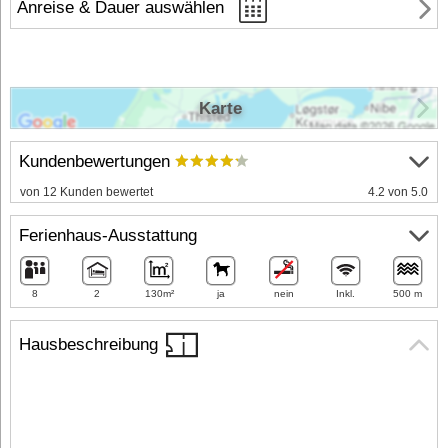
Anreise & Dauer auswählen
Karte
Kundenbewertungen
von 12 Kunden bewertet
4.2 von 5.0
Ferienhaus-Ausstattung
8
2
130m²
ja
nein
Inkl.
500 m
Hausbeschreibung