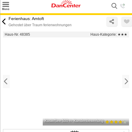
×
Menü
Suchen
Ferienhaus: Amtoft
Gehostet über Traum ferienwohnungen
Urlaubsziele
Haus-Nr. 48385
Haus-Kategorie:
★★★
Weitere Urlaubsziele
Angebote
Inspiration
Kontakt
Gut zu wissen
Login
Küste/See 500 m
Kundenbewertung