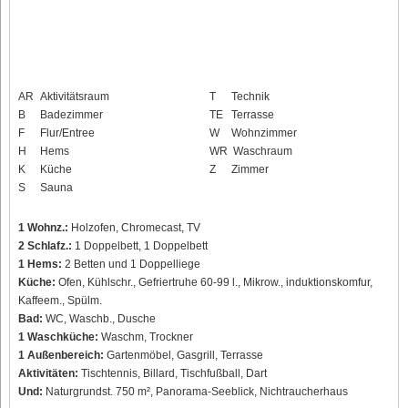
AR
Aktivitätsraum
T
Technik
B
Badezimmer
TE
Terrasse
F
Flur/Entree
W
Wohnzimmer
H
Hems
WR
Waschraum
K
Küche
Z
Zimmer
S
Sauna
1 Wohnz.:
Holzofen, Chromecast, TV
2 Schlafz.:
1 Doppelbett, 1 Doppelbett
1 Hems:
2 Betten und 1 Doppelliege
Küche:
Ofen, Kühlschr., Gefriertruhe 60-99 l., Mikrow., induktionskomfur,
Kaffeem., Spülm.
Bad:
WC, Waschb., Dusche
1 Waschküche:
Waschm, Trockner
1 Außenbereich:
Gartenmöbel, Gasgrill, Terrasse
Aktivitäten:
Tischtennis, Billard, Tischfußball, Dart
Und:
Naturgrundst. 750 m², Panorama-Seeblick, Nichtraucherhaus