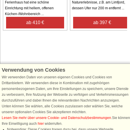
Ferienhaus hat eine schöne
Naturerlebnisse, z.B. am Limfjord,
Einrichtung mit hellem, offenen
dessen Ufer nur 200 m entfernt ...
Küchen-/Wohnbereich ...
ab 410 €
ab 397 €
Verwendung von Cookies
Schließen Sie sich 100.000 Ferienhaus-Fans an
Wir verwenden Daten von unseren eigenen Cookies und Cookies von
Erhalten Sie einen
Willkommensgutschein von 25 €
für Ihren nächsten
Drittanbietern. Wir verwenden diese in Kombination mit zugehörigen
Ferienhausurlaub - melden Sie sich einfach für den DanCenter Newsletter
personenbezogenen Daten, um Ihre Einstellungen zu speichern, unsere Dienste
an. Verpassen Sie nie wieder exklusive Angebote, Gewinnspiele und
zu verbessern, Ihre Nutzung der Webseite zu verfolgen und Verkehrsmessungen
Urlaubstipps!
durchzuführen und dabei Ihnen die relevantesten Nachrichten anzuzeigen.
Unten können Sie wählen, alle Cookies zuzulassen oder wählen Sie, welche
unserer optionalen Cookies Sie akzeptieren möchten.
Lesen Sie mehr über unsere Cookie- und Datenschutzbestimmungen
.Sie können
Ihre Einwilligung auch
hier
widerrufen.
Newsletter abonnieren
Notwendige: Diese Cookies tragen dazu bei, dass unsere Webseite