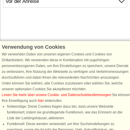
Vor der Anreise
Verwendung von Cookies
Schließen Sie sich 100.000 Ferienhaus-Fans an
Wir verwenden Daten von unseren eigenen Cookies und Cookies von
Erhalten Sie einen
Willkommensgutschein von 25 €
für Ihren nächsten
Drittanbietern. Wir verwenden diese in Kombination mit zugehörigen
Ferienhausurlaub - melden Sie sich einfach für den DanCenter Newsletter
personenbezogenen Daten, um Ihre Einstellungen zu speichern, unsere Dienste
an. Verpassen Sie nie wieder exklusive Angebote, Gewinnspiele und
zu verbessern, Ihre Nutzung der Webseite zu verfolgen und Verkehrsmessungen
Urlaubstipps!
durchzuführen und dabei Ihnen die relevantesten Nachrichten anzuzeigen.
Unten können Sie wählen, alle Cookies zuzulassen oder wählen Sie, welche
unserer optionalen Cookies Sie akzeptieren möchten.
Lesen Sie mehr über unsere Cookie- und Datenschutzbestimmungen
.Sie können
Ihre Einwilligung auch
hier
widerrufen.
Newsletter abonnieren
Notwendige: Diese Cookies tragen dazu bei, dass unsere Webseite
funktioniert, indem sie grundlegende Funktionen, wie das Erinnern an die
Liste der Lieblingshäuser, aktivieren.
Funktionell: Diese werden verwendet, um Ihre Sucheinstellungen zu
speichern, sowie die Anzahl der Personen, Vieh, Ankunftsdatum, etc.