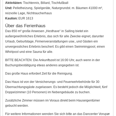
Aktivitäten:
Tischtennis, Billard, Tischfußball
Und:
Pelletheizung, Spielgeräte, Naturgrundst. m. Bäumen 41000 m²,
reizvolle Lage, Nichtraucherhaus
Kaution:
EUR 1613
Über das Ferienhaus
Das 850 m² große Anwesen „Hesthave“ in Salling bietet ein
außergewöhnliches Erlebnis, das sich für alle Zwecke eignet, darunter
Urlaub, Geburtstage, Firmenveranstaltungen usw., und Gästen ein
unvergessliches Erlebnis beschert. Es gibt einen Swimmingpool, einen
Whirlpool und eine Sauna für alle.
BITTE BEACHTEN: Die Ankunftszeit ist 16:00 Uhr, auch wenn in der
Buchungsbestätigung etwas anderes angegeben ist.
Das große Haus erfordert Zeit für die Reinigung.
Das Haus ist von der Versicherungs- und Feuerwehrbehörde für 30
Übernachtungsgäste zugelassen. Es besteht jedoch die Möglichkeit, fünf
Doppelzimmer (10 Personen) im Nebengebäude zu buchen.
Zusätzliche Zimmer müssen im Voraus direkt beim Hauseigentümer
gebucht werden.
Für weitere Informationen wenden Sie sich bitte an das Dancenter Vorupør