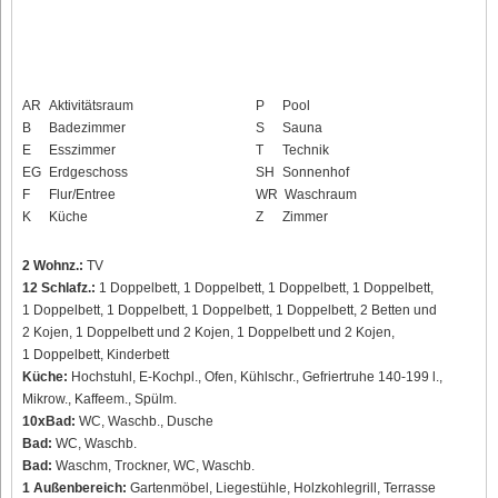
AR
Aktivitätsraum
P
Pool
B
Badezimmer
S
Sauna
E
Esszimmer
T
Technik
EG
Erdgeschoss
SH
Sonnenhof
F
Flur/Entree
WR
Waschraum
K
Küche
Z
Zimmer
2 Wohnz.:
TV
12 Schlafz.:
1 Doppelbett, 1 Doppelbett, 1 Doppelbett, 1 Doppelbett,
1 Doppelbett, 1 Doppelbett, 1 Doppelbett, 1 Doppelbett, 2 Betten und
2 Kojen, 1 Doppelbett und 2 Kojen, 1 Doppelbett und 2 Kojen,
1 Doppelbett, Kinderbett
Küche:
Hochstuhl, E-Kochpl., Ofen, Kühlschr., Gefriertruhe 140-199 l.,
Mikrow., Kaffeem., Spülm.
10xBad:
WC, Waschb., Dusche
Bad:
WC, Waschb.
Bad:
Waschm, Trockner, WC, Waschb.
1 Außenbereich:
Gartenmöbel, Liegestühle, Holzkohlegrill, Terrasse