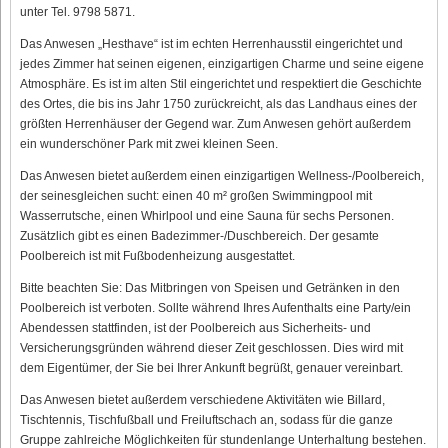
unter Tel. 9798 5871.
Das Anwesen „Hesthave“ ist im echten Herrenhausstil eingerichtet und
jedes Zimmer hat seinen eigenen, einzigartigen Charme und seine eigene
Atmosphäre. Es ist im alten Stil eingerichtet und respektiert die Geschichte
des Ortes, die bis ins Jahr 1750 zurückreicht, als das Landhaus eines der
größten Herrenhäuser der Gegend war. Zum Anwesen gehört außerdem
ein wunderschöner Park mit zwei kleinen Seen.
Das Anwesen bietet außerdem einen einzigartigen Wellness-/Poolbereich,
der seinesgleichen sucht: einen 40 m² großen Swimmingpool mit
Wasserrutsche, einen Whirlpool und eine Sauna für sechs Personen.
Zusätzlich gibt es einen Badezimmer-/Duschbereich. Der gesamte
Poolbereich ist mit Fußbodenheizung ausgestattet.
Bitte beachten Sie: Das Mitbringen von Speisen und Getränken in den
Poolbereich ist verboten. Sollte während Ihres Aufenthalts eine Party/ein
Abendessen stattfinden, ist der Poolbereich aus Sicherheits- und
Versicherungsgründen während dieser Zeit geschlossen. Dies wird mit
dem Eigentümer, der Sie bei Ihrer Ankunft begrüßt, genauer vereinbart.
Das Anwesen bietet außerdem verschiedene Aktivitäten wie Billard,
Tischtennis, Tischfußball und Freiluftschach an, sodass für die ganze
Gruppe zahlreiche Möglichkeiten für stundenlange Unterhaltung bestehen.