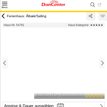
×
Menü
Suchen
Ferienhaus: Ålbæk/Salling
Urlaubsziele
Haus-Nr. 54781
Haus-Kategorie:
★★★★★
Weitere Urlaubsziele
Angebote
Inspiration
Kontakt
Gut zu wissen
Login
Küste/See 4,5 km
Kundenbewertung
Anreise & Dauer auswählen