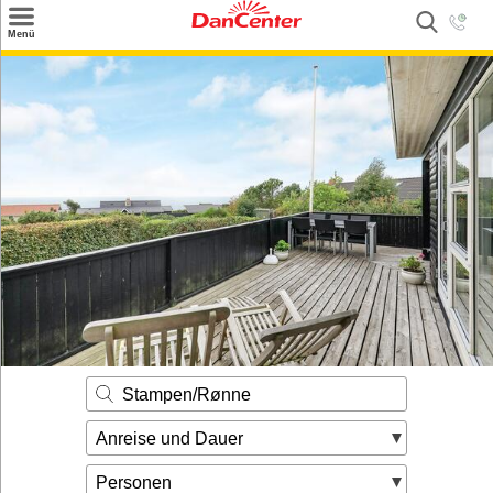
×
Menü
Suchen
Urlaubsziele
Weitere Urlaubsziele
Angebote
Inspiration
Kontakt
Gut zu wissen
Login
Stampen/Rønne
Anreise und Dauer
Personen