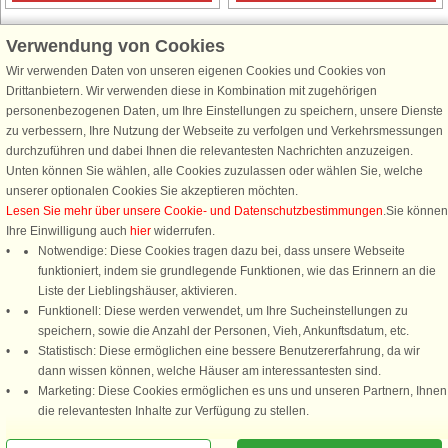
Verwendung von Cookies
Wir verwenden Daten von unseren eigenen Cookies und Cookies von
Schließen Sie sich 100.000 Ferienhaus-Fans an
Drittanbietern. Wir verwenden diese in Kombination mit zugehörigen
personenbezogenen Daten, um Ihre Einstellungen zu speichern, unsere Dienste
Erhalten Sie einen
Willkommensgutschein von 25 €
für Ihren nächsten
zu verbessern, Ihre Nutzung der Webseite zu verfolgen und Verkehrsmessungen
Ferienhausurlaub - melden Sie sich einfach für den DanCenter Newsletter
durchzuführen und dabei Ihnen die relevantesten Nachrichten anzuzeigen.
an. Verpassen Sie nie wieder exklusive Angebote, Gewinnspiele und
Unten können Sie wählen, alle Cookies zuzulassen oder wählen Sie, welche
Urlaubstipps!
unserer optionalen Cookies Sie akzeptieren möchten.
Lesen Sie mehr über unsere Cookie- und Datenschutzbestimmungen
.Sie können
Ihre Einwilligung auch
hier
widerrufen.
Notwendige: Diese Cookies tragen dazu bei, dass unsere Webseite
funktioniert, indem sie grundlegende Funktionen, wie das Erinnern an die
Newsletter abonnieren
Liste der Lieblingshäuser, aktivieren.
Funktionell: Diese werden verwendet, um Ihre Sucheinstellungen zu
speichern, sowie die Anzahl der Personen, Vieh, Ankunftsdatum, etc.
Statistisch: Diese ermöglichen eine bessere Benutzererfahrung, da wir
dann wissen können, welche Häuser am interessantesten sind.
Folgen Sie uns:
Marketing: Diese Cookies ermöglichen es uns und unseren Partnern, Ihnen
Rufen Sie an, um zu buchen
die relevantesten Inhalte zur Verfügung zu stellen.
DanCenter Kundenbewertung
4,1 von 5