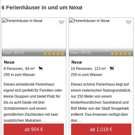
6 Ferienhäuser in und um Nexø
Haus: 60703
Haus: 60725
Nexø
Nexø
8 Personen, 84 m²
10 Personen, 113 m²
250 m zum Wasser.
250 m zum Wasser.
Dieses einladende Ferienhaus
Dieses schöne Ferienhaus liegt auf
eignet sich perfekt für Familien oder
einem malerischen Naturgrundstück,
kleine Gruppen und bietet Platz für
nur 250 Meter von einem
bis zu acht Gäste mit drei
kinderfreundlichen Sandstrand und
Schlafzimmern und einem
800 Meter von der Stadt Snogebæk
gemütlichen Dachboden mit zwei
entfernt. Das Anwesen verfügt über
zusätzlichen Matratzen. ...
drei ...
ab 904 €
ab 1.018 €