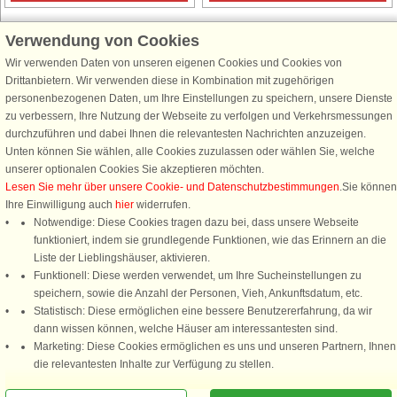
Verwendung von Cookies
Wir verwenden Daten von unseren eigenen Cookies und Cookies von
Schließen Sie sich 100.000 Ferienhaus-Fans an
Drittanbietern. Wir verwenden diese in Kombination mit zugehörigen
personenbezogenen Daten, um Ihre Einstellungen zu speichern, unsere Dienste
Erhalten Sie einen
Willkommensgutschein von 25 €
für Ihren nächsten
zu verbessern, Ihre Nutzung der Webseite zu verfolgen und Verkehrsmessungen
Ferienhausurlaub - melden Sie sich einfach für den DanCenter Newsletter
durchzuführen und dabei Ihnen die relevantesten Nachrichten anzuzeigen.
an. Verpassen Sie nie wieder exklusive Angebote, Gewinnspiele und
Unten können Sie wählen, alle Cookies zuzulassen oder wählen Sie, welche
Urlaubstipps!
unserer optionalen Cookies Sie akzeptieren möchten.
Lesen Sie mehr über unsere Cookie- und Datenschutzbestimmungen
.Sie können
Ihre Einwilligung auch
hier
widerrufen.
Notwendige: Diese Cookies tragen dazu bei, dass unsere Webseite
funktioniert, indem sie grundlegende Funktionen, wie das Erinnern an die
Newsletter abonnieren
Liste der Lieblingshäuser, aktivieren.
Funktionell: Diese werden verwendet, um Ihre Sucheinstellungen zu
speichern, sowie die Anzahl der Personen, Vieh, Ankunftsdatum, etc.
Statistisch: Diese ermöglichen eine bessere Benutzererfahrung, da wir
dann wissen können, welche Häuser am interessantesten sind.
Folgen Sie uns:
Marketing: Diese Cookies ermöglichen es uns und unseren Partnern, Ihnen
Rufen Sie an, um zu buchen
die relevantesten Inhalte zur Verfügung zu stellen.
DanCenter Kundenbewertung
4,1 von 5