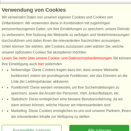
Verwendung von Cookies
Wir verwenden Daten von unseren eigenen Cookies und Cookies von
Schließen Sie sich 100.000 Ferienhaus-Fans an
Drittanbietern. Wir verwenden diese in Kombination mit zugehörigen
personenbezogenen Daten, um Ihre Einstellungen zu speichern, unsere Dienste
Erhalten Sie einen
Willkommensgutschein von 25 €
für Ihren nächsten
zu verbessern, Ihre Nutzung der Webseite zu verfolgen und Verkehrsmessungen
Ferienhausurlaub - melden Sie sich einfach für den DanCenter Newsletter
durchzuführen und dabei Ihnen die relevantesten Nachrichten anzuzeigen.
an. Verpassen Sie nie wieder exklusive Angebote, Gewinnspiele und
Unten können Sie wählen, alle Cookies zuzulassen oder wählen Sie, welche
Urlaubstipps!
unserer optionalen Cookies Sie akzeptieren möchten.
Lesen Sie mehr über unsere Cookie- und Datenschutzbestimmungen
.Sie können
Ihre Einwilligung auch
hier
widerrufen.
Notwendige: Diese Cookies tragen dazu bei, dass unsere Webseite
funktioniert, indem sie grundlegende Funktionen, wie das Erinnern an die
Newsletter abonnieren
Liste der Lieblingshäuser, aktivieren.
Funktionell: Diese werden verwendet, um Ihre Sucheinstellungen zu
speichern, sowie die Anzahl der Personen, Vieh, Ankunftsdatum, etc.
Statistisch: Diese ermöglichen eine bessere Benutzererfahrung, da wir
dann wissen können, welche Häuser am interessantesten sind.
Folgen Sie uns:
Marketing: Diese Cookies ermöglichen es uns und unseren Partnern, Ihnen
die relevantesten Inhalte zur Verfügung zu stellen.
DanCenter Kundenbewertung
4,1 von 5
basierend auf mehr 135.870 Kundenbewertungen
Ausgewählte zulassen
Alle zulassen