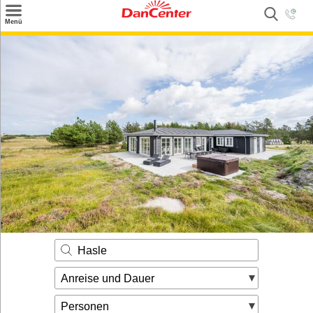
×
Menü
Suchen
Urlaubsziele
Weitere Urlaubsziele
Angebote
Inspiration
Kontakt
Gut zu wissen
Login
Hasle
Anreise und Dauer
Personen