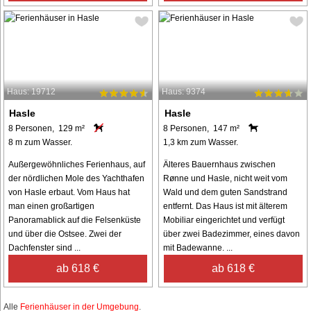
Haus: 19712
Haus: 9374
Hasle
Hasle
8 Personen, 129 m²
8 Personen, 147 m²
8 m zum Wasser.
1,3 km zum Wasser.
Außergewöhnliches Ferienhaus, auf
Älteres Bauernhaus zwischen
der nördlichen Mole des Yachthafen
Rønne und Hasle, nicht weit vom
von Hasle erbaut. Vom Haus hat
Wald und dem guten Sandstrand
man einen großartigen
entfernt. Das Haus ist mit älterem
Panoramablick auf die Felsenküste
Mobiliar eingerichtet und verfügt
und über die Ostsee. Zwei der
über zwei Badezimmer, eines davon
Dachfenster sind ...
mit Badewanne. ...
ab 618 €
ab 618 €
Alle
Ferienhäuser in der Umgebung
.