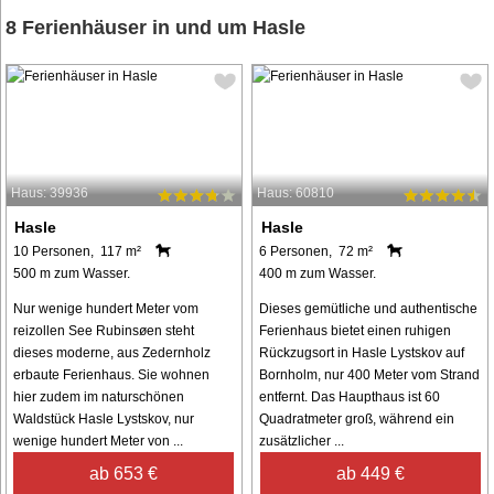
8 Ferienhäuser in und um Hasle
Haus: 39936
Haus: 60810
Hasle
Hasle
10 Personen, 117 m²
6 Personen, 72 m²
500 m zum Wasser.
400 m zum Wasser.
Nur wenige hundert Meter vom
Dieses gemütliche und authentische
reizollen See Rubinsøen steht
Ferienhaus bietet einen ruhigen
dieses moderne, aus Zedernholz
Rückzugsort in Hasle Lystskov auf
erbaute Ferienhaus. Sie wohnen
Bornholm, nur 400 Meter vom Strand
hier zudem im naturschönen
entfernt. Das Haupthaus ist 60
Waldstück Hasle Lystskov, nur
Quadratmeter groß, während ein
wenige hundert Meter von ...
zusätzlicher ...
ab 653 €
ab 449 €