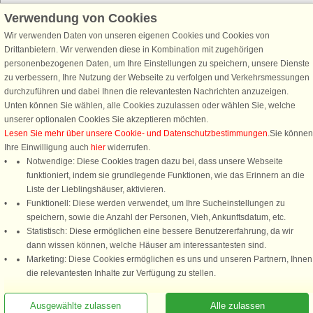
Verwendung von Cookies
Wir verwenden Daten von unseren eigenen Cookies und Cookies von
Schließen Sie sich 100.000 Ferienhaus-Fans an
Drittanbietern. Wir verwenden diese in Kombination mit zugehörigen
personenbezogenen Daten, um Ihre Einstellungen zu speichern, unsere Dienste
Erhalten Sie einen
Willkommensgutschein von 25 €
für Ihren nächsten
zu verbessern, Ihre Nutzung der Webseite zu verfolgen und Verkehrsmessungen
Ferienhausurlaub - melden Sie sich einfach für den DanCenter Newsletter
durchzuführen und dabei Ihnen die relevantesten Nachrichten anzuzeigen.
an. Verpassen Sie nie wieder exklusive Angebote, Gewinnspiele und
Unten können Sie wählen, alle Cookies zuzulassen oder wählen Sie, welche
Urlaubstipps!
unserer optionalen Cookies Sie akzeptieren möchten.
Lesen Sie mehr über unsere Cookie- und Datenschutzbestimmungen
.Sie können
Ihre Einwilligung auch
hier
widerrufen.
Notwendige: Diese Cookies tragen dazu bei, dass unsere Webseite
funktioniert, indem sie grundlegende Funktionen, wie das Erinnern an die
Newsletter abonnieren
Liste der Lieblingshäuser, aktivieren.
Funktionell: Diese werden verwendet, um Ihre Sucheinstellungen zu
speichern, sowie die Anzahl der Personen, Vieh, Ankunftsdatum, etc.
Statistisch: Diese ermöglichen eine bessere Benutzererfahrung, da wir
dann wissen können, welche Häuser am interessantesten sind.
Folgen Sie uns:
Marketing: Diese Cookies ermöglichen es uns und unseren Partnern, Ihnen
die relevantesten Inhalte zur Verfügung zu stellen.
DanCenter Kundenbewertung
4,1 von 5
basierend auf mehr 135.870 Kundenbewertungen
Ausgewählte zulassen
Alle zulassen