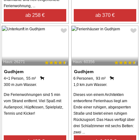
Ferienwohnung, ...
ab 258 €
ab 370 €
Haus: 26271
Haus: 60356
Gudhjem
Gudhjem
4+1 Person, 55 m²
6 Personen, 93 m²
300 m zum Wasser.
1,0 km zum Wasser.
Die Ferienwohnungen sind 5 min
Dieses von einem Architekten
vom Strand entfernt. Viel Spaß mit
entworfene Ferienhaus liegt am
Außenpool, Hüpfkissen, Spielplatz,
Ende einer ruhigen, abgesperrten
Tennis und Kicker!
Straße und bietet einen ruhigen
Rückzugsort. Das Haus verfügt über
drei Schlafzimmer mit sechs Betten:
zwei ...