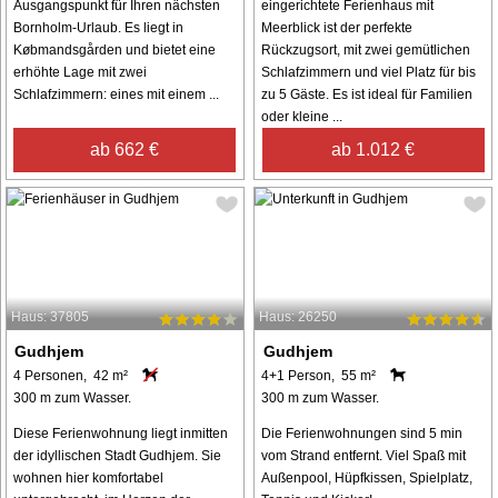
Ausgangspunkt für Ihren nächsten
eingerichtete Ferienhaus mit
Bornholm-Urlaub. Es liegt in
Meerblick ist der perfekte
Købmandsgården und bietet eine
Rückzugsort, mit zwei gemütlichen
erhöhte Lage mit zwei
Schlafzimmern und viel Platz für bis
Schlafzimmern: eines mit einem ...
zu 5 Gäste. Es ist ideal für Familien
oder kleine ...
ab 662 €
ab 1.012 €
Haus: 37805
Haus: 26250
Gudhjem
Gudhjem
4 Personen, 42 m²
4+1 Person, 55 m²
300 m zum Wasser.
300 m zum Wasser.
Diese Ferienwohnung liegt inmitten
Die Ferienwohnungen sind 5 min
der idyllischen Stadt Gudhjem. Sie
vom Strand entfernt. Viel Spaß mit
wohnen hier komfortabel
Außenpool, Hüpfkissen, Spielplatz,