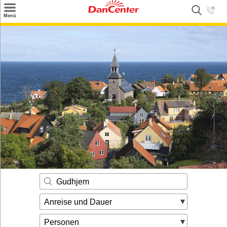
×
Menü
Suchen
Urlaubsziele
Weitere Urlaubsziele
Angebote
Inspiration
Kontakt
Gut zu wissen
Login
Gudhjem
Anreise und Dauer
Personen