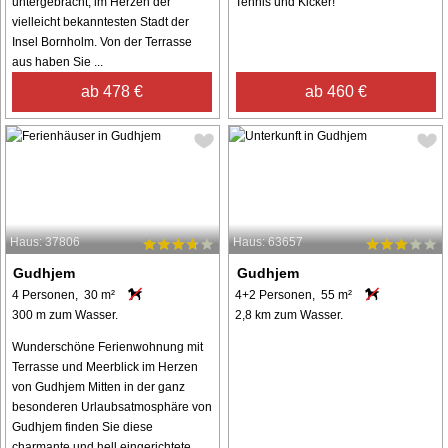
untergebracht, im Herzen der
Tennis und Kicker!
vielleicht bekanntesten Stadt der
Insel Bornholm. Von der Terrasse
aus haben Sie ...
ab 478 €
ab 460 €
Haus: 37806
Haus: 63657
Gudhjem
Gudhjem
4 Personen, 30 m²
4+2 Personen, 55 m²
300 m zum Wasser.
2,8 km zum Wasser.
Wunderschöne Ferienwohnung mit
Terrasse und Meerblick im Herzen
von Gudhjem Mitten in der ganz
besonderen Urlaubsatmosphäre von
Gudhjem finden Sie diese
charmante und hell eingerichtete