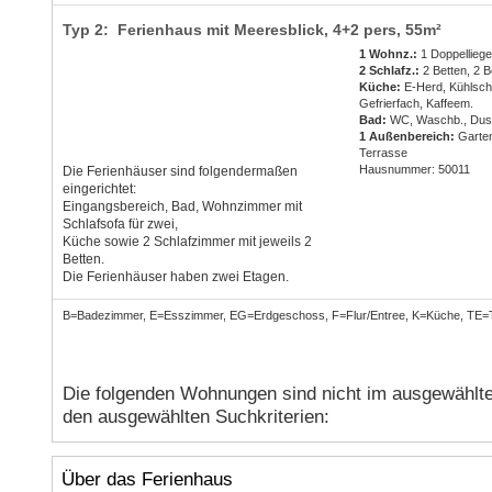
Typ 2: Ferienhaus mit Meeresblick,
4+2 pers
, 55m²
1 Wohnz.:
1 Doppelliege
2 Schlafz.:
2 Betten, 2 B
Küche:
E-Herd, Kühlsch
Gefrierfach, Kaffeem.
Bad:
WC, Waschb., Du
1 Außenbereich:
Garte
Terrasse
Hausnummer: 50011
Die Ferienhäuser sind folgendermaßen
eingerichtet:
Eingangsbereich, Bad, Wohnzimmer mit
Schlafsofa für zwei,
Küche sowie 2 Schlafzimmer mit jeweils 2
Betten.
Die Ferienhäuser haben zwei Etagen.
B=Badezimmer, E=Esszimmer, EG=Erdgeschoss, F=Flur/Entree, K=Küche, TE=
Die folgenden Wohnungen sind nicht im ausgewählte
den ausgewählten Suchkriterien:
Über das Ferienhaus