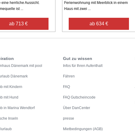
 eine herrliche Aussicht.
Ferienwohnung mit Meerblick in einem
equelle ist ...
Haus mit zwei ...
ab 713 €
ab 634 €
iration
Gut zu wissen
enhaus Dänemark mit pool
Infos für Ihren Aufenthalt
urlaub Dänemark
Fähren
ub mit Kindern
FAQ
ub mit Hund
FAQ Gutscheincode
ub in Marina Wendtorf
Über DanCenter
sche Inseln
presse
lurlaub
Mietbedingungen (AGB)