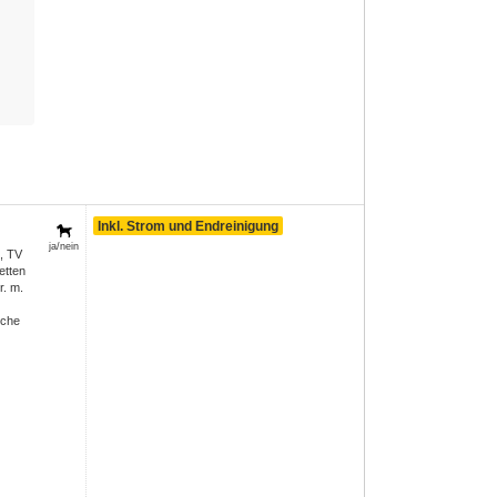
Inkl. Strom und Endreinigung
ja/nein
, TV
etten
r. m.
sche