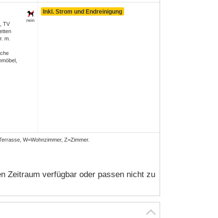
Inkl. Strom und Endreinigung
nein
, TV
etten
r. m.
sche
nmöbel,
Terrasse, W=Wohnzimmer, Z=Zimmer.
n Zeitraum verfügbar oder passen nicht zu