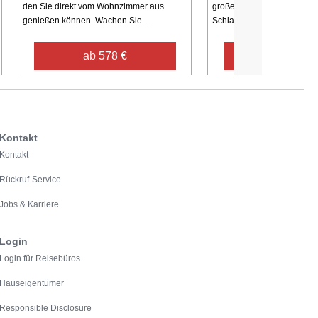
den Sie direkt vom Wohnzimmer aus
große Wohnung verfügt übe
genießen können. Wachen Sie ...
Schlafzimmer und drei Schla
ab 578 €
ab 845 €
Kontakt
Kontakt
Rückruf-Service
Jobs & Karriere
Login
Login für Reisebüros
Hauseigentümer
Responsible Disclosure