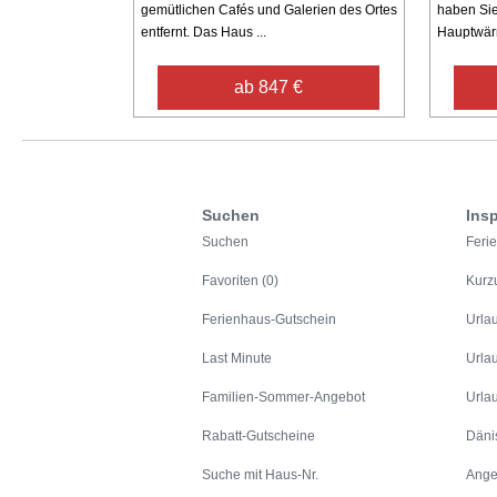
gemütlichen Cafés und Galerien des Ortes
haben Sie
entfernt. Das Haus ...
Hauptwärm
ab 847 €
Suchen
Insp
Suchen
Feri
Favoriten (0)
Kurz
Ferienhaus-Gutschein
Urla
Last Minute
Urla
Familien-Sommer-Angebot
Urla
Rabatt-Gutscheine
Däni
Suche mit Haus-Nr.
Ange