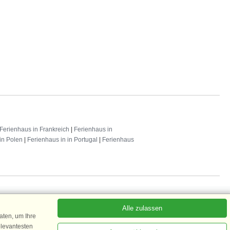
Ferienhaus in Frankreich
|
Ferienhaus in
in Polen
|
Ferienhaus in in Portugal
|
Ferienhaus
Alle zulassen
ten, um Ihre
 abonnieren
elevantesten