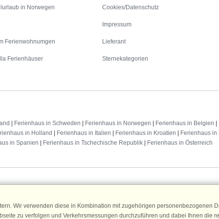
lurlaub in Norwegen
Cookies/Datenschutz
Impressum
m Ferienwohnumgen
Lieferant
lla Ferienhäuser
Sternekategorien
land
|
Ferienhaus in Schweden
|
Ferienhaus in Norwegen
|
Ferienhaus in Belgien
|
rienhaus in Holland
|
Ferienhaus in Italien
|
Ferienhaus in Kroatien
|
Ferienhaus in 
aus in Spanien
|
Ferienhaus in Tschechische Republik
|
Ferienhaus in Österreich
Fans an
n 25 €
für Ihren nächsten
tern. Wir verwenden diese in Kombination mit zugehörigen personenbezogenen Da
ür den DanCenter Newsletter an.
Newsletter
ebseite zu verfolgen und Verkehrsmessungen durchzuführen und dabei Ihnen die r
, Gewinnspiele und Urlaubstipps!