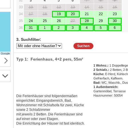
32
3
4
5
6
7
8
9
33
10
11
12
13
14
15
16
34
17
18
19
20
21
22
23
35
24
25
26
27
28
29
30
36
31
1
2
3
4
5
6
3. Suchfilter:
Suchen
Typ 1: Ferienhaus,
4+2 pers
, 55m²
1 Wohnz.:
1 Doppelliege
2 Schlafz.:
2 Betten, 2 B
Küche:
E-Herd, Kühlsch
Gefrierfach, Kaffeem.
Bad:
WC, Waschb., Du
1 Außenbereich:
Gartenmöbel, Terrasse
Hausnummer: 50054
Die Ferienhäuser sind folgendermaßen
eingerichtet: Eingangsbereich, Bad,
Wohnzimmer mit Schlafsofa für zwei, Küche
sowie 2 Schlafzimmer
mit jeweils 2 Betten. Die Ferienhäuser sind
auf einer oder zwei Etagen.
Die Einrichtung der Häuser ist fast identisch.