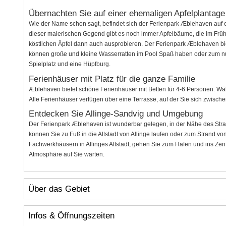
Übernachten Sie auf einer ehemaligen Apfelplantage 
Wie der Name schon sagt, befindet sich der Ferienpark Æblehaven auf e
dieser malerischen Gegend gibt es noch immer Apfelbäume, die im Frü
köstlichen Äpfel dann auch ausprobieren. Der Ferienpark Æblehaven bie
können große und kleine Wasserratten im Pool Spaß haben oder zum nur
Spielplatz und eine Hüpfburg.
Ferienhäuser mit Platz für die ganze Familie
Æblehaven bietet schöne Ferienhäuser mit Betten für 4-6 Personen. Wä
Alle Ferienhäuser verfügen über eine Terrasse, auf der Sie sich zwisc
Entdecken Sie Allinge-Sandvig und Umgebung
Der Ferienpark Æblehaven ist wunderbar gelegen, in der Nähe des St
können Sie zu Fuß in die Altstadt von Allinge laufen oder zum Strand v
Fachwerkhäusern in Allinges Altstadt, gehen Sie zum Hafen und ins Zen
Atmosphäre auf Sie warten.
Über das Gebiet
Infos & Öffnungszeiten