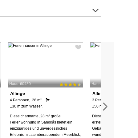
Haus: 60430
Haus: 64286
Allinge
Allinge
4 Personen, 28 m²
3 Personen, 57 m²
130 m zum Wasser.
150 m zum Wasser.
Diese charmante, 28 m² große
Diese gepflegte Ferienwoh
Ferienwohnung in Sandkås bietet ein
ersten Stock eines repräse
einzigartiges und unvergessliches
Gebäudes gelegen, bietet
Erlebnis mit atemberaubendem Meerblick,
wunderschönen Meerblick!