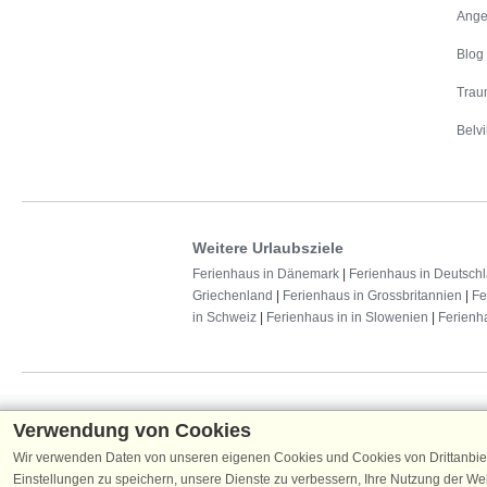
Ange
Blog
Trau
Belvi
Weitere Urlaubsziele
Ferienhaus in Dänemark
|
Ferienhaus in Deutsch
Griechenland
|
Ferienhaus in Grossbritannien
|
Fe
in Schweiz
|
Ferienhaus in in Slowenien
|
Ferienh
Schließen Sie sich 100.000 Ferienhaus-
Verwendung von Cookies
Erhalten Sie einen
Willkommensgutschein vo
Wir verwenden Daten von unseren eigenen Cookies und Cookies von Drittanbie
Ferienhausurlaub - melden Sie sich einfach f
Einstellungen zu speichern, unsere Dienste zu verbessern, Ihre Nutzung der W
Verpassen Sie nie wieder exklusive Angebote