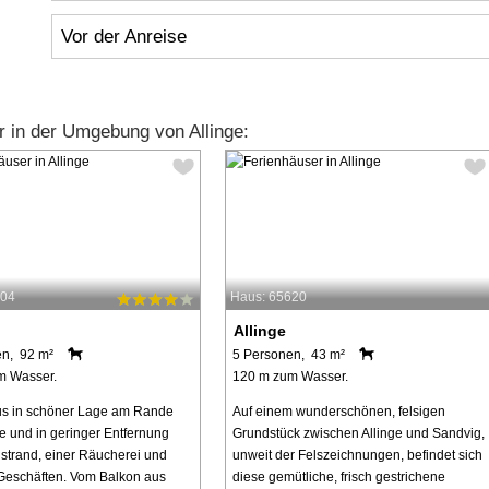
Vor der Anreise
 in der Umgebung von Allinge:
004
Haus: 65620
Allinge
en, 92 m²
5 Personen, 43 m²
m Wasser.
120 m zum Wasser.
us in schöner Lage am Rande
Auf einem wunderschönen, felsigen
ge und in geringer Entfernung
Grundstück zwischen Allinge und Sandvig,
trand, einer Räucherei und
unweit der Felszeichnungen, befindet sich
Geschäften. Vom Balkon aus
diese gemütliche, frisch gestrichene