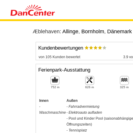
Æblehaven:
Allinge
,
Bornholm
,
Dänemark
Kundenbewertungen
von 105 Kunden bewertet
3.9 vo
Ferienpark-Ausstattung
752 m
626 m
325 m
Innen
Außen
-
-
Fahrradvermietung
Waschmaschine
-
Elektroauto aufladen
- Pool und Kinder Pool (saisonabhängig
Öffnungszeiten)
-
Tennisplatz