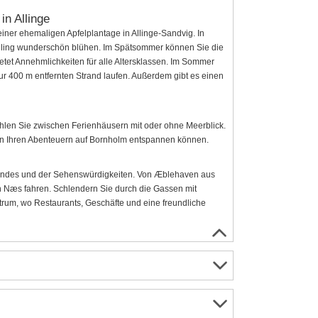
in Allinge
iner ehemaligen Apfelplantage in Allinge-Sandvig. In
hling wunderschön blühen. Im Spätsommer können Sie die
tet Annehmlichkeiten für alle Altersklassen. Im Sommer
 400 m entfernten Strand laufen. Außerdem gibt es einen
hlen Sie zwischen Ferienhäusern mit oder ohne Meerblick.
hen Ihren Abenteuern auf Bornholm entspannen können.
randes und der Sehenswürdigkeiten. Von Æblehaven aus
on Næs fahren. Schlendern Sie durch die Gassen mit
trum, wo Restaurants, Geschäfte und eine freundliche