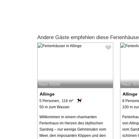
Andere Gäste empfehlen diese Ferienhäuser
Haus: 63292
Haus: 31
Allinge
Allinge
5 Personen, 116 m²
8 Person
50 m zum Wasser.
100 m zu
Willkommen in einem charmanten
Ferienha
Ferienhaus im Herzen des idyllischen
von Allin
Sandvig – nur wenige Gehminuten vom
vom Sands
Meer, den imposanten Klippen und den
schönen 