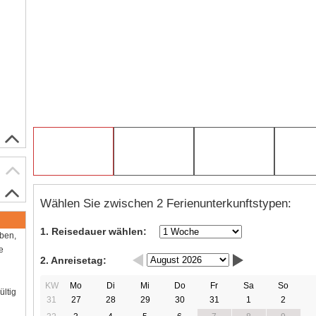
Wählen Sie zwischen 2 Ferienunterkunftstypen:
1. Reisedauer wählen:
aben,
e
2. Anreisetag:
KW
Mo
Di
Mi
Do
Fr
Sa
So
ültig
31
27
28
29
30
31
1
2