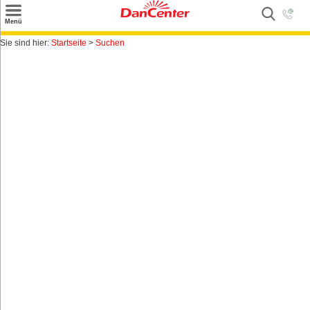
×
Menü
Suchen
Sie sind hier:
Startseite
>
Suchen
Urlaubsziele
Weitere Urlaubsziele
Angebote
Inspiration
Kontakt
Gut zu wissen
Login