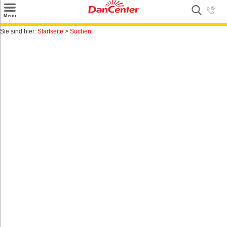
×
Menü
Suchen
Sie sind hier:
Startseite
>
Suchen
Urlaubsziele
Weitere Urlaubsziele
Angebote
Inspiration
Kontakt
Gut zu wissen
Login