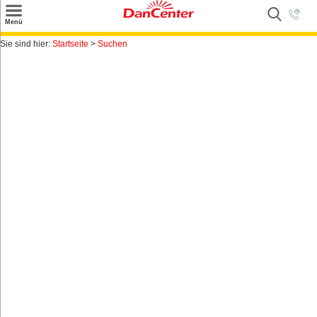
×
Menü
Suchen
Sie sind hier:
Startseite
>
Suchen
Urlaubsziele
Weitere Urlaubsziele
Angebote
Inspiration
Kontakt
Gut zu wissen
Login