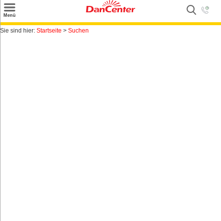
×
Menü
Suchen
Sie sind hier:
Startseite
>
Suchen
Urlaubsziele
Weitere Urlaubsziele
Angebote
Inspiration
Kontakt
Gut zu wissen
Login