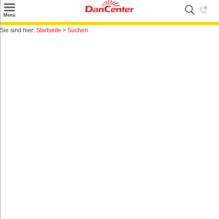
×
Menü
Suchen
Sie sind hier:
Startseite
>
Suchen
Urlaubsziele
Weitere Urlaubsziele
Angebote
Inspiration
Kontakt
Gut zu wissen
Login