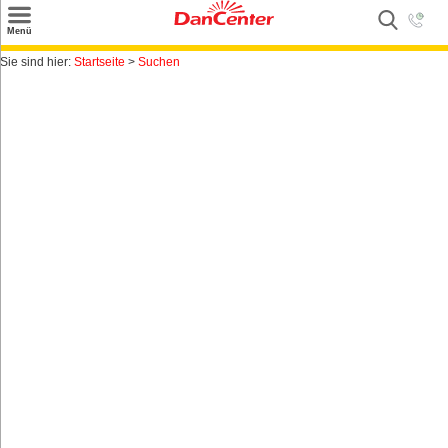
×
Menü
Suchen
Sie sind hier:
Startseite
>
Suchen
Urlaubsziele
Weitere Urlaubsziele
Angebote
Inspiration
Kontakt
Gut zu wissen
Login