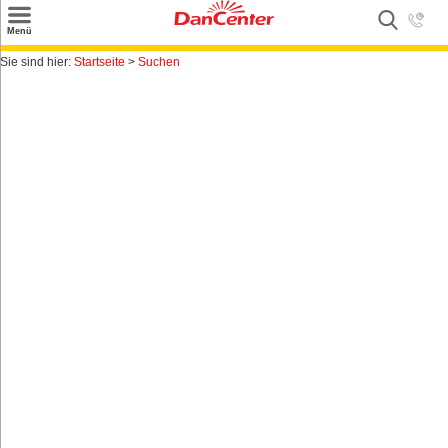
×
Menü
Suchen
Sie sind hier:
Startseite
>
Suchen
Urlaubsziele
Weitere Urlaubsziele
Angebote
Inspiration
Kontakt
Gut zu wissen
Login