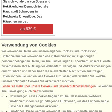
Sie sich wunderbar von Stress und
Hektik erholen! Dennoch liegt die
Hauptstadt Schwedens in
Reichweite für Ausflüge. Das
Häuschen wurde ...
ab 639 €
Verwendung von Cookies
Wir verwenden Daten von unseren eigenen Cookies und Cookies von
Schließen Sie sich 100.000 Ferienhaus-Fans an
Drittanbietern. Wir verwenden diese in Kombination mit zugehörigen
personenbezogenen Daten, um Ihre Einstellungen zu speichern, unsere Dienste
Erhalten Sie einen
Willkommensgutschein von 25 €
für Ihren nächsten
zu verbessern, Ihre Nutzung der Webseite zu verfolgen und Verkehrsmessungen
Ferienhausurlaub - melden Sie sich einfach für den DanCenter Newsletter
durchzuführen und dabei Ihnen die relevantesten Nachrichten anzuzeigen.
an. Verpassen Sie nie wieder exklusive Angebote, Gewinnspiele und
Unten können Sie wählen, alle Cookies zuzulassen oder wählen Sie, welche
Urlaubstipps!
unserer optionalen Cookies Sie akzeptieren möchten.
Lesen Sie mehr über unsere Cookie- und Datenschutzbestimmungen
.Sie können
Ihre Einwilligung auch
hier
widerrufen.
Notwendige: Diese Cookies tragen dazu bei, dass unsere Webseite
funktioniert, indem sie grundlegende Funktionen, wie das Erinnern an die
Newsletter abonnieren
Liste der Lieblingshäuser, aktivieren.
Funktionell: Diese werden verwendet, um Ihre Sucheinstellungen zu