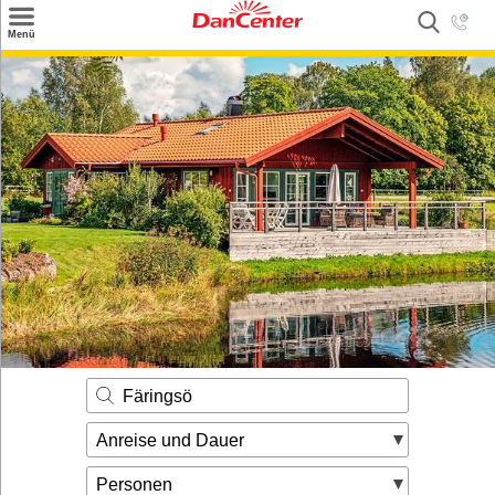
×
Menü
Suchen
Urlaubsziele
Weitere Urlaubsziele
Angebote
Inspiration
Kontakt
Gut zu wissen
Login
Färingsö
Anreise und Dauer
Personen