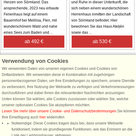
Herzen von Sörmland. Das
und Ruhe in dieser Unterkunft, die
ansprechende, 2023 neu erbaute
sich neben einem wunderschönen
Ferienhaus liegt auf einem
Herrenhaus inmitten der Landschaft
Bauernhof bei Mellösa, Flen, mit
von Sörmland befindet. Hier
wunderschönem Wald und nahe
bewohnen Sie das Haus Ateljén
eines Sees zum Baden und ...
sowie das ...
ab 492 €
ab 530 €
Verwendung von Cookies
Wir verwenden Daten von unseren eigenen Cookies und Cookies von
Schließen Sie sich 100.000 Ferienhaus-Fans an
Drittanbietern. Wir verwenden diese in Kombination mit zugehörigen
personenbezogenen Daten, um Ihre Einstellungen zu speichern, unsere Dienste
Erhalten Sie einen
Willkommensgutschein von 25 €
für Ihren nächsten
zu verbessern, Ihre Nutzung der Webseite zu verfolgen und Verkehrsmessungen
Ferienhausurlaub - melden Sie sich einfach für den DanCenter Newsletter
durchzuführen und dabei Ihnen die relevantesten Nachrichten anzuzeigen.
an. Verpassen Sie nie wieder exklusive Angebote, Gewinnspiele und
Unten können Sie wählen, alle Cookies zuzulassen oder wählen Sie, welche
Urlaubstipps!
unserer optionalen Cookies Sie akzeptieren möchten.
Lesen Sie mehr über unsere Cookie- und Datenschutzbestimmungen
.Sie können
Ihre Einwilligung auch
hier
widerrufen.
Notwendige: Diese Cookies tragen dazu bei, dass unsere Webseite
funktioniert, indem sie grundlegende Funktionen, wie das Erinnern an die
Newsletter abonnieren
Liste der Lieblingshäuser, aktivieren.