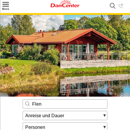
×
Menü
Suchen
Urlaubsziele
Weitere Urlaubsziele
Angebote
Inspiration
Kontakt
Gut zu wissen
Login
Flen
Anreise und Dauer
Personen