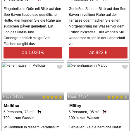
Eingebettet in Grün mit Blick auf den
Genießen Sie den Blick auf den See
See Båven liegt diese gemütliche
Båven in völliger Ruhe auf der
Hütte. Hier können Sie die Ruhe am
Terrasse oder machen Sie einen
südlichen Båven genießen. Ein
Morgensprung ins Wasser vor dem
üppiges Natur- und
Frühstückskaffee. Hier wohnen Sie
Gartengrundstück mit großen
wunderbar mitten in der Landschaft
Flächen umgibt das ...
von ...
ab 1.020 €
ab 822 €
Haus: 54599
Haus: 44674
Mellösa
Mälby
6 Personen, 78 m²
5 Personen, 95 m²
700 m zum Wasser.
100 m zum Wasser.
Willkommen in diesem Paradies im
Genießen Sie die herrliche Natur