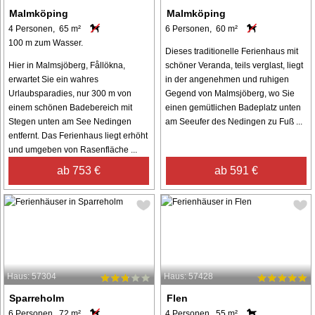
Malmköping
Malmköping
4 Personen, 65 m²
6 Personen, 60 m²
100 m zum Wasser.
Dieses traditionelle Ferienhaus mit
Hier in Malmsjöberg, Fållökna,
schöner Veranda, teils verglast, liegt
erwartet Sie ein wahres
in der angenehmen und ruhigen
Urlaubsparadies, nur 300 m von
Gegend von Malmsjöberg, wo Sie
einem schönen Badebereich mit
einen gemütlichen Badeplatz unten
Stegen unten am See Nedingen
am Seeufer des Nedingen zu Fuß ...
entfernt. Das Ferienhaus liegt erhöht
und umgeben von Rasenfläche ...
ab 753 €
ab 591 €
Haus: 57304
Haus: 57428
Sparreholm
Flen
6 Personen, 72 m²
4 Personen, 55 m²