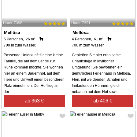
Haus: 7398
Haus: 7391
Mellösa
Mellösa
5 Personen, 26 m²
4 Personen, 61 m²
700 m zum Wasser.
700 m zum Wasser.
Passende Unterkunft für eine kleine
Genießen Sie hier erholsame
Familie, die auf dem Lande zur
Urlaubstage in idyllischer
Ruhe kommen möchte. Sie wohnen
Umgebung! Sie bewohnen ein
hier an einem Bauernhof, auf dem
gemütliches Ferienhaus in Mellösa,
Tiere und Umwelt einen besonderen
Flen, mit weidenden Schafen und
Platz einnehmen. Der Hof liegt in
freilaufenden Hühnern gleich
der ...
nebanan auf dem Hof sowie ...
ab 363 €
ab 406 €