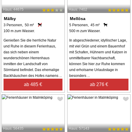
Haus: 44675
Haus: 7402
Mälby
Mellösa
3 Personen, 50 m²
5 Personen, 45 m²
100 m zum Wasser.
500 m zum Wasser.
Genießen Sie die herrliche Natur
In abgeschiedener, idyllischer Lage,
und Ruhe in diesem Ferienhaus,
mit viel Grün und einem Bauernhof
das sich neben einem
mit Schafen, Hühnern und Katzen in
wunderschönen Herrenhaus
unmittelbarer Nachbarschaft,
inmitten der Landschaft von
können Sie hier zur Ruhe kommen
Sörmland befindet. Das ehemalige
und erholsame Urlaubstage in
Backhäuschen des Hofes namens ...
besonders ...
ab 485 €
ab 276 €
Haus: 56435
Haus: 57143