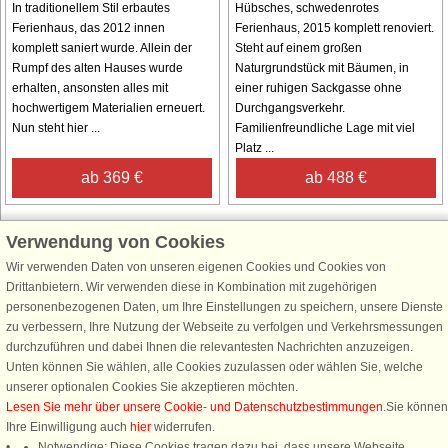
In traditionellem Stil erbautes
Hübsches, schwedenrotes
Ferienhaus, das 2012 innen
Ferienhaus, 2015 komplett renoviert.
komplett saniert wurde. Allein der
Steht auf einem großen
Rumpf des alten Hauses wurde
Naturgrundstück mit Bäumen, in
erhalten, ansonsten alles mit
einer ruhigen Sackgasse ohne
hochwertigem Materialien erneuert.
Durchgangsverkehr.
Nun steht hier ...
Familienfreundliche Lage mit viel
Platz ...
ab 369 €
ab 488 €
Verwendung von Cookies
Wir verwenden Daten von unseren eigenen Cookies und Cookies von
Schließen Sie sich 100.000 Ferienhaus-Fans an
Drittanbietern. Wir verwenden diese in Kombination mit zugehörigen
personenbezogenen Daten, um Ihre Einstellungen zu speichern, unsere Dienste
Erhalten Sie einen
Willkommensgutschein von 25 €
für Ihren nächsten
zu verbessern, Ihre Nutzung der Webseite zu verfolgen und Verkehrsmessungen
Ferienhausurlaub - melden Sie sich einfach für den DanCenter Newsletter
durchzuführen und dabei Ihnen die relevantesten Nachrichten anzuzeigen.
an. Verpassen Sie nie wieder exklusive Angebote, Gewinnspiele und
Unten können Sie wählen, alle Cookies zuzulassen oder wählen Sie, welche
Urlaubstipps!
unserer optionalen Cookies Sie akzeptieren möchten.
Lesen Sie mehr über unsere Cookie- und Datenschutzbestimmungen
.Sie können
Ihre Einwilligung auch
hier
widerrufen.
Notwendige: Diese Cookies tragen dazu bei, dass unsere Webseite