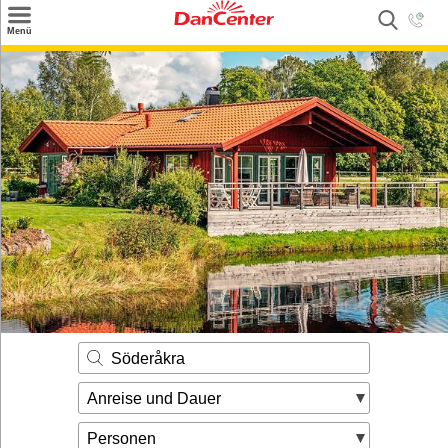
×
Menü
Suchen
Urlaubsziele
Weitere Urlaubsziele
Angebote
Inspiration
Kontakt
Gut zu wissen
Login
Söderåkra
Anreise und Dauer
Personen