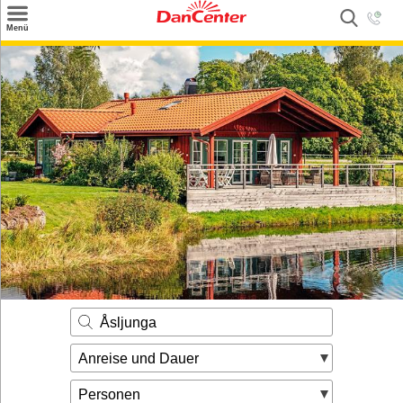
×
Menü
Suchen
Urlaubsziele
Weitere Urlaubsziele
Angebote
Inspiration
Kontakt
Gut zu wissen
Login
Åsljunga
Anreise und Dauer
Personen