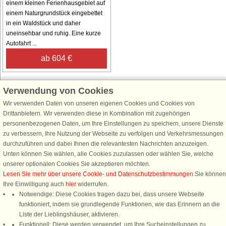
einem kleinen Ferienhausgebiet auf
einem Naturgrundstück eingebettet
in ein Waldstück und daher
uneinsehbar und ruhig. Eine kurze
Autofahrt ...
ab 604 €
Verwendung von Cookies
Wir verwenden Daten von unseren eigenen Cookies und Cookies von
Schließen Sie sich 100.000 Ferienhaus-Fans an
Drittanbietern. Wir verwenden diese in Kombination mit zugehörigen
personenbezogenen Daten, um Ihre Einstellungen zu speichern, unsere Dienste
Erhalten Sie einen
Willkommensgutschein von 25 €
für Ihren nächsten
zu verbessern, Ihre Nutzung der Webseite zu verfolgen und Verkehrsmessungen
Ferienhausurlaub - melden Sie sich einfach für den DanCenter Newsletter
durchzuführen und dabei Ihnen die relevantesten Nachrichten anzuzeigen.
an. Verpassen Sie nie wieder exklusive Angebote, Gewinnspiele und
Unten können Sie wählen, alle Cookies zuzulassen oder wählen Sie, welche
Urlaubstipps!
unserer optionalen Cookies Sie akzeptieren möchten.
Lesen Sie mehr über unsere Cookie- und Datenschutzbestimmungen
.Sie können
Ihre Einwilligung auch
hier
widerrufen.
Notwendige: Diese Cookies tragen dazu bei, dass unsere Webseite
funktioniert, indem sie grundlegende Funktionen, wie das Erinnern an die
Newsletter abonnieren
Liste der Lieblingshäuser, aktivieren.
Funktionell: Diese werden verwendet, um Ihre Sucheinstellungen zu