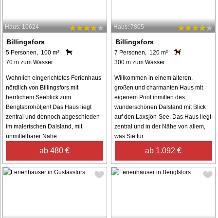
Haus: 10624
Haus: 7805
Billingsfors
Billingsfors
5 Personen, 100 m²
7 Personen, 120 m²
70 m zum Wasser.
300 m zum Wasser.
Wohnlich eingerichtetes Ferienhaus
Willkommen in einem älteren,
nördlich von Billingsfors mit
großen und charmanten Haus mit
herrlichem Seeblick zum
eigenem Pool inmitten des
Bengtsbrohöljen! Das Haus liegt
wunderschönen Dalsland mit Blick
zentral und dennoch abgeschieden
auf den Laxsjön-See. Das Haus liegt
im malerischen Dalsland, mit
zentral und in der Nähe von allem,
unmittelbarer Nähe ...
was Sie für ...
ab 480 €
ab 1.092 €