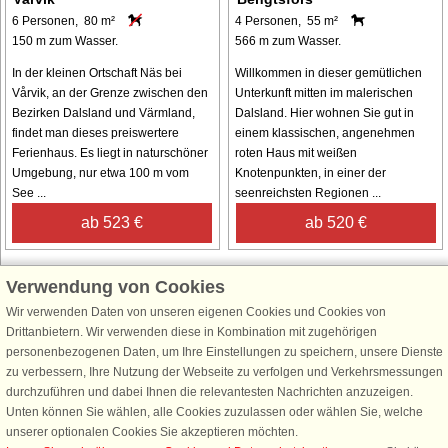
6 Personen, 80 m²
4 Personen, 55 m²
150 m zum Wasser.
566 m zum Wasser.
In der kleinen Ortschaft Näs bei
Willkommen in dieser gemütlichen
Vårvik, an der Grenze zwischen den
Unterkunft mitten im malerischen
Bezirken Dalsland und Värmland,
Dalsland. Hier wohnen Sie gut in
findet man dieses preiswertere
einem klassischen, angenehmen
Ferienhaus. Es liegt in naturschöner
roten Haus mit weißen
Umgebung, nur etwa 100 m vom
Knotenpunkten, in einer der
See ...
seenreichsten Regionen ...
ab 523 €
ab 520 €
Verwendung von Cookies
Wir verwenden Daten von unseren eigenen Cookies und Cookies von
Schließen Sie sich 100.000 Ferienhaus-Fans an
Drittanbietern. Wir verwenden diese in Kombination mit zugehörigen
personenbezogenen Daten, um Ihre Einstellungen zu speichern, unsere Dienste
Erhalten Sie einen
Willkommensgutschein von 25 €
für Ihren nächsten
zu verbessern, Ihre Nutzung der Webseite zu verfolgen und Verkehrsmessungen
Ferienhausurlaub - melden Sie sich einfach für den DanCenter Newsletter
durchzuführen und dabei Ihnen die relevantesten Nachrichten anzuzeigen.
an. Verpassen Sie nie wieder exklusive Angebote, Gewinnspiele und
Unten können Sie wählen, alle Cookies zuzulassen oder wählen Sie, welche
Urlaubstipps!
unserer optionalen Cookies Sie akzeptieren möchten.