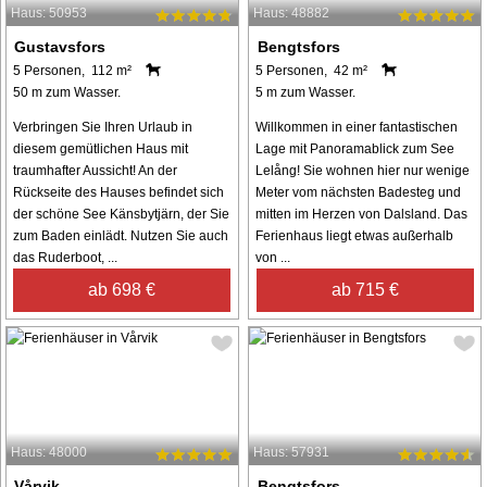
Haus: 50953
Haus: 48882
Gustavsfors
Bengtsfors
5 Personen, 112 m²
5 Personen, 42 m²
50 m zum Wasser.
5 m zum Wasser.
Verbringen Sie Ihren Urlaub in
Willkommen in einer fantastischen
diesem gemütlichen Haus mit
Lage mit Panoramablick zum See
traumhafter Aussicht! An der
Lelång! Sie wohnen hier nur wenige
Rückseite des Hauses befindet sich
Meter vom nächsten Badesteg und
der schöne See Känsbytjärn, der Sie
mitten im Herzen von Dalsland. Das
zum Baden einlädt. Nutzen Sie auch
Ferienhaus liegt etwas außerhalb
das Ruderboot, ...
von ...
ab 698 €
ab 715 €
Haus: 48000
Haus: 57931
Vårvik
Bengtsfors