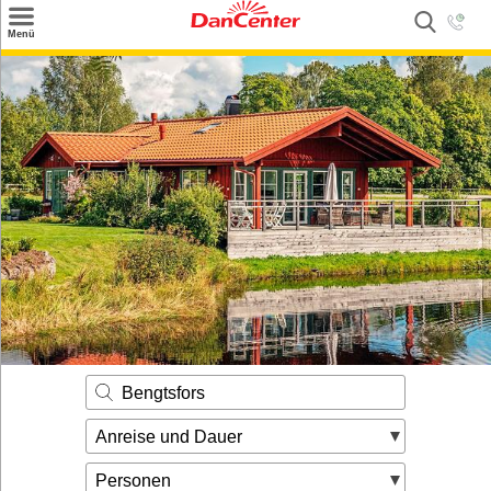
×
Menü
Suchen
Urlaubsziele
Weitere Urlaubsziele
Angebote
Inspiration
Kontakt
Gut zu wissen
Login
Bengtsfors
Anreise und Dauer
Personen