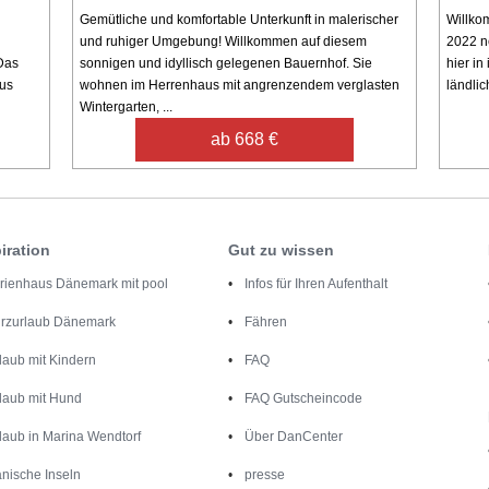
n
Gemütliche und komfortable Unterkunft in malerischer
Willko
und ruhiger Umgebung! Willkommen auf diesem
2022 n
Das
sonnigen und idyllisch gelegenen Bauernhof. Sie
hier in
aus
wohnen im Herrenhaus mit angrenzendem verglasten
ländlic
Wintergarten, ...
ab 668 €
iration
Gut zu wissen
rienhaus Dänemark mit pool
Infos für Ihren Aufenthalt
rzurlaub Dänemark
Fähren
laub mit Kindern
FAQ
laub mit Hund
FAQ Gutscheincode
laub in Marina Wendtorf
Über DanCenter
nische Inseln
presse