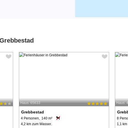
 Grebbestad
Haus: 65633
Haus: 
Grebbestad
Greb
4 Personen, 140 m²
8 Pers
4,2 km zum Wasser.
1,1 km