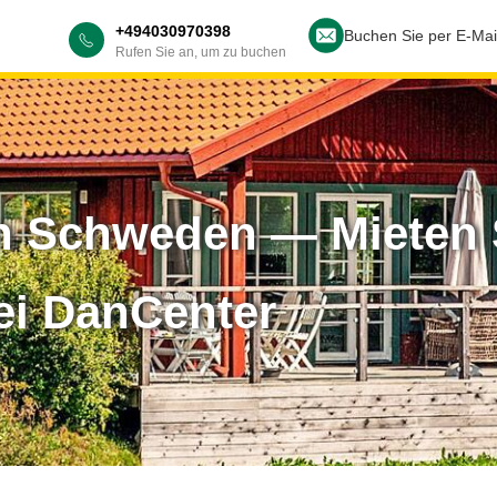
+494030970398
Buchen Sie per E-Mai
Rufen Sie an, um zu buchen
n Schweden — Mieten 
ei DanCenter