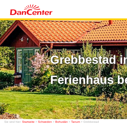
Grebbestad i
Ferienhaus b
Sie sind hier:
Startseite
>
Schweden
>
Bohuslän
>
Tanum
> Grebbestad