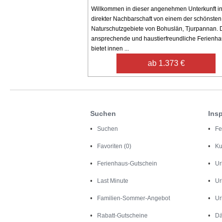
Willkommen in dieser angenehmen Unterkunft i
direkter Nachbarschaft von einem der schönsten
Naturschutzgebiete von Bohuslän, Tjurpannan. 
ansprechende und haustierfreundliche Ferienh
bietet innen ...
ab 1.373 €
Suchen
Insp
Suchen
Fe
Favoriten (0)
Ku
Ferienhaus-Gutschein
Ur
Last Minute
Ur
Familien-Sommer-Angebot
Ur
Rabatt-Gutscheine
Dä