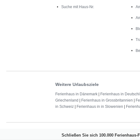
Suche mit Haus-Nr.
An
An
Bl
Tr
Be
Weitere Urlaubsziele
Ferienhaus in Dänemark
|
Ferienhaus in Deutsch
Griechenland
|
Ferienhaus in Grossbritannien
|
Fe
in Schweiz
|
Ferienhaus in in Slowenien
|
Ferienh
Schließen Sie sich 100.000 Ferienhaus-