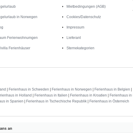
gelurlaub
Mietbedingungen (AGB)
gelurlaub in Norwegen
Cookies/Datenschutz
og
Impressum
aum Ferienwohnumgen
Lieferant
lvilla Ferienhäuser
Sternekategorien
land
|
Ferienhaus in Schweden
|
Ferienhaus in Norwegen
|
Ferienhaus in Belgien
|
rienhaus in Holland
|
Ferienhaus in Italien
|
Ferienhaus in Kroatien
|
Ferienhaus in 
aus in Spanien
|
Ferienhaus in Tschechische Republik
|
Ferienhaus in Österreich
Fans an