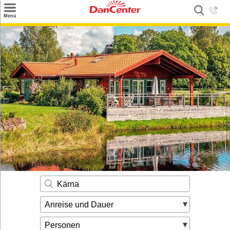
×
Menü
Suchen
Urlaubsziele
Weitere Urlaubsziele
Angebote
Inspiration
Kontakt
Gut zu wissen
Login
Kärna
Anreise und Dauer
Personen