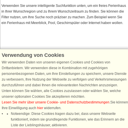
Verwenden Sie unsere intelligente Suchfunktion unten, um ein freies Ferienhaus
in Ihrer Wunschregion und zu Ihrem Wunschzeitraum zu finden. Sie können die
Filter nutzen, um Ihre Suche noch präziser zu machen. Zum Beispiel wenn Sie
ein Ferienhaus mit Meerblick, Pool, Geschirrspüler oder Internet haben wollen.
Verwendung von Cookies
Schließen Sie sich 100.000 Ferienhaus-Fans an
Wir verwenden Daten von unseren eigenen Cookies und Cookies von
Erhalten Sie einen
Willkommensgutschein von 25 €
für Ihren nächsten
Drittanbietern. Wir verwenden diese in Kombination mit zugehörigen
Ferienhausurlaub - melden Sie sich einfach für den DanCenter Newsletter
personenbezogenen Daten, um Ihre Einstellungen zu speichern, unsere Dienste
an. Verpassen Sie nie wieder exklusive Angebote, Gewinnspiele und
zu verbessern, Ihre Nutzung der Webseite zu verfolgen und Verkehrsmessungen
Urlaubstipps!
durchzuführen und dabei Ihnen die relevantesten Nachrichten anzuzeigen.
Unten können Sie wählen, alle Cookies zuzulassen oder wählen Sie, welche
unserer optionalen Cookies Sie akzeptieren möchten.
Lesen Sie mehr über unsere Cookie- und Datenschutzbestimmungen
.Sie können
Ihre Einwilligung auch
hier
widerrufen.
Newsletter abonnieren
Notwendige: Diese Cookies tragen dazu bei, dass unsere Webseite
funktioniert, indem sie grundlegende Funktionen, wie das Erinnern an die
Liste der Lieblingshäuser, aktivieren.