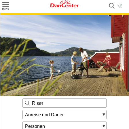
×
Menü
Suchen
Urlaubsziele
Weitere Urlaubsziele
Angebote
Inspiration
Kontakt
Gut zu wissen
Login
Risør
Anreise und Dauer
Personen