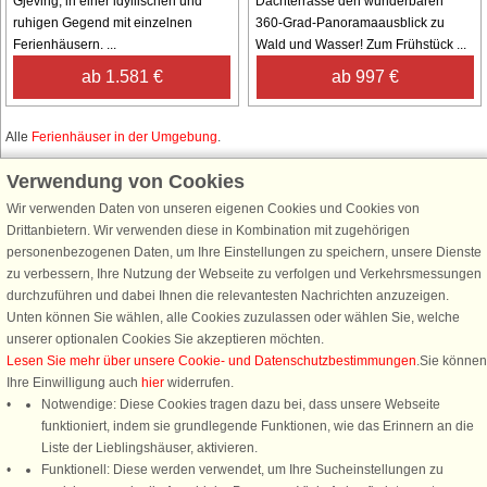
Gjeving, in einer idyllischen und
Dachterrasse den wunderbaren
ruhigen Gegend mit einzelnen
360-Grad-Panoramaausblick zu
Ferienhäusern. ...
Wald und Wasser! Zum Frühstück ...
ab 1.581 €
ab 997 €
Alle
Ferienhäuser in der Umgebung
.
Verwendung von Cookies
Wir verwenden Daten von unseren eigenen Cookies und Cookies von
Schließen Sie sich 100.000 Ferienhaus-Fans an
Drittanbietern. Wir verwenden diese in Kombination mit zugehörigen
personenbezogenen Daten, um Ihre Einstellungen zu speichern, unsere Dienste
Erhalten Sie einen
Willkommensgutschein von 25 €
für Ihren nächsten
zu verbessern, Ihre Nutzung der Webseite zu verfolgen und Verkehrsmessungen
Ferienhausurlaub - melden Sie sich einfach für den DanCenter Newsletter
durchzuführen und dabei Ihnen die relevantesten Nachrichten anzuzeigen.
an. Verpassen Sie nie wieder exklusive Angebote, Gewinnspiele und
Unten können Sie wählen, alle Cookies zuzulassen oder wählen Sie, welche
Urlaubstipps!
unserer optionalen Cookies Sie akzeptieren möchten.
Lesen Sie mehr über unsere Cookie- und Datenschutzbestimmungen
.Sie können
Ihre Einwilligung auch
hier
widerrufen.
Notwendige: Diese Cookies tragen dazu bei, dass unsere Webseite
funktioniert, indem sie grundlegende Funktionen, wie das Erinnern an die
Newsletter abonnieren
Liste der Lieblingshäuser, aktivieren.
Funktionell: Diese werden verwendet, um Ihre Sucheinstellungen zu