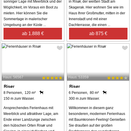
sonniger Lage mit Meerblick und der
in Risør, der weißen Stadt am
Möglichkeit, im Voraus ein Boot zu
Skagerak. Hier wohnen Sie wie im
mieten. Hier können Sie die
Haus Ihrer Großmutter, mitten in der
Sommertage in malerischer
Innenstadt und mit einer
Umgebung an der Küste ...
Dachterrasse, die einen ...
ab 1.888 €
ab 875 €
Haus: 56567
Haus: 53359
Risør
Risør
8 Personen, 120 m²
6 Personen, 80 m²
150 m zum Wasser.
300 m zum Wasser.
Ansprechendes Ferienhaus mit
Willkommen in diesem ganz
Meerblick und attraktiver Lage, am
besonderen, modernen Ferienhaus
Ende einer Landzunge zwischen
mit Baumkronen-Feeling! Genießen
den hübschen Orten Risør und
Sie draußen auf der großen