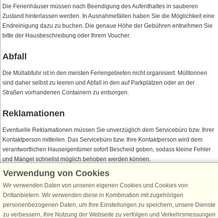
Die Ferienhäuser müssen nach Beendigung des Aufenthaltes in sauberen
Zustand hinterlassen werden. In Ausnahmefällen haben Sie die Möglichkeit eine
Endreinigung dazu zu buchen. Die genaue Höhe der Gebühren entnehmen Sie
bitte der Hausbeschreibung oder Ihrem Voucher.
Abfall
Die Müllabfuhr ist in den meisten Feriengebieten nicht organisiert. Mülltonnen
sind daher selbst zu leeren und Abfall in den auf Parkplätzen oder an der
Straßen vorhandenen Containern zu entsorgen.
Reklamationen
Eventuelle Reklamationen müssen Sie unverzüglich dem Servicebüro bzw. Ihrer
Kontaktperson mitteilen. Das Servicebüro bzw. Ihre Kontaktperson wird dem
verantwortlichen Hauseigentümer sofort Bescheid geben, sodass kleine Fehler
und Mängel schnellst möglich behoben werden können.
Verwendung von Cookies
Wir verwenden Daten von unseren eigenen Cookies und Cookies von
Drittanbietern. Wir verwenden diese in Kombination mit zugehörigen
Schließen Sie sich 100.000 Ferienhaus-Fans an
personenbezogenen Daten, um Ihre Einstellungen zu speichern, unsere Dienste
Erhalten Sie einen
Willkommensgutschein von 25 €
für Ihren nächsten
zu verbessern, Ihre Nutzung der Webseite zu verfolgen und Verkehrsmessungen