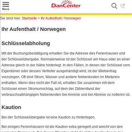
×
Menü
Suchen
Sie sind hier:
Startseite
>
Ihr Aufenthalt / Norwegen
Ihr Aufenthalt / Norwegen
Urlaubsziele
Weitere Urlaubsziele
Schlüsselabholung
Angebote
Mit der Buchungsbestätigung erhalten Sie die Adresse des Ferienhauses und
der Schlüsselübergabe. Normalerweise ist der Schlüssel am Haus oder an einer
Inspiration
Adresse gleich in der Nähe hinterlegt. In den Fällen, in denen der Schlüssel vom
Eigentümer oder dessen Vertreter ausgehändigt wird, ist der Mietvertrag
Kontakt
vorzulegen. Oft sind Strom, Wasser und andere Nebenkosten im Mietpreis
enthalten. Wenn dies nicht der Fall ist, erhalten Sie zusammen mit dem
Gut zu wissen
Schlüssel einen Stromumschlag, auf dem der Zählerstand der
verbrauchsabhängigen Nebenkosten bei Anreise und bei Abreise zu notieren ist.
Login
Kaution
Bei der Schlüsselübergabe ist eine Kaution zu hinterlegen.
Bei einigen Ferienhäusern ist die Kaution extra geregelt und weicht von den