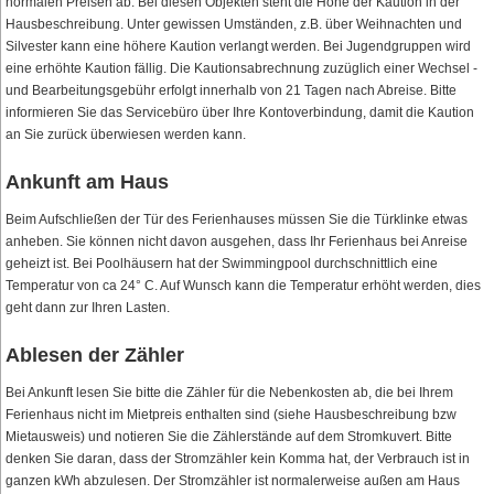
normalen Preisen ab. Bei diesen Objekten steht die Höhe der Kaution in der
Hausbeschreibung. Unter gewissen Umständen, z.B. über Weihnachten und
Silvester kann eine höhere Kaution verlangt werden. Bei Jugendgruppen wird
eine erhöhte Kaution fällig. Die Kautionsabrechnung zuzüglich einer Wechsel -
und Bearbeitungsgebühr erfolgt innerhalb von 21 Tagen nach Abreise. Bitte
informieren Sie das Servicebüro über Ihre Kontoverbindung, damit die Kaution
an Sie zurück überwiesen werden kann.
Ankunft am Haus
Beim Aufschließen der Tür des Ferienhauses müssen Sie die Türklinke etwas
anheben. Sie können nicht davon ausgehen, dass Ihr Ferienhaus bei Anreise
geheizt ist. Bei Poolhäusern hat der Swimmingpool durchschnittlich eine
Temperatur von ca 24° C. Auf Wunsch kann die Temperatur erhöht werden, dies
geht dann zur Ihren Lasten.
Ablesen der Zähler
Bei Ankunft lesen Sie bitte die Zähler für die Nebenkosten ab, die bei Ihrem
Ferienhaus nicht im Mietpreis enthalten sind (siehe Hausbeschreibung bzw
Mietausweis) und notieren Sie die Zählerstände auf dem Stromkuvert. Bitte
denken Sie daran, dass der Stromzähler kein Komma hat, der Verbrauch ist in
ganzen kWh abzulesen. Der Stromzähler ist normalerweise außen am Haus