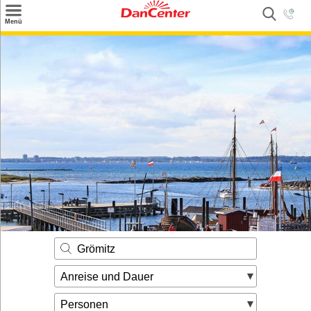
×
Menü
Suchen
Urlaubsziele
Weitere Urlaubsziele
Angebote
Inspiration
Kontakt
Gut zu wissen
Login
Grömitz
Anreise und Dauer
Personen